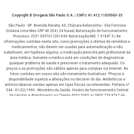
Copyright
Copyright © Drogaria São Paulo S.A. | CNPJ: 61.412.110/0565-33
São Paulo - SP: Avenida Renata, 60, Chácara Belenzinho - Vila Formosa
Gislaine Lima Meo CRF 40.354 | 24 horas| Autorização de funcionamento:
Processo: 2531.559767/2014-90 Autorização/MS: 7.31847.3 | As
informações contidas neste site, como promoções e ofertas de remédios e
medicamentos, não devem ser usadas para automedicação e não
substituem, em hipótese alguma, a medicação prescrita pelo profissional da
área médica. Somente o médico está em condições de diagnosticar
qualquer problema de saúde e prescrever o tratamento adequado. Os
preços e as promoções são válidos apenas para compras via internet. As
fotos contidas em nosso site são meramente ilustrativas. *Preços e
disponibilidade sujeitos a alterações no decorrer do dia. Antibióticos e
antimicrobianos vendas apenas em lojas físicas ou televendas. Portaria nº
344 - 01/02/1999 - Ministério da Saúde. Horário de funcionamento Central
de Vendas e Atendimento ao Cliente 4003 3393 ou 0800 779 8767 de
domingo a domingo das 08h00 às 20h00.
R$ 5,90
LGPD Aceite os Cookies
COMPRAR