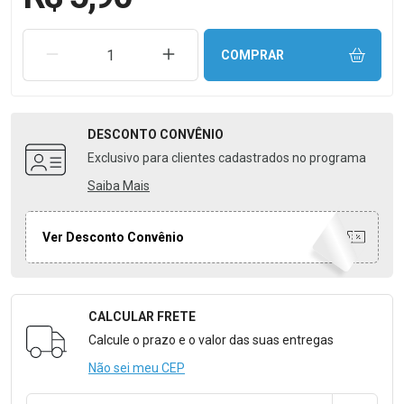
REMOVER UMA UNIDADE
AUMENTAR UMA UNIDADE
COMPRAR
DESCONTO
CONVÊNIO
Exclusivo para clientes cadastrados no programa
Saiba Mais
Ver Desconto Convênio
CALCULAR FRETE
Formulário para Calcular o Frete
Calcule o prazo e o valor das suas entregas
Não sei meu CEP