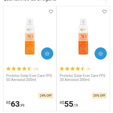
Imagem A
Pró
ADICIONAR AOS FAVORITOS
ADIC
COMPRAR
COMPRAR
(14)
(4)
Protetor Solar Ever Care FPS
Protetor Solar Ever Care FPS
50 Aerossol 200ml
30 Aerossol 200ml
24% OFF
20% OFF
63
55
R$
R$
,99
,19