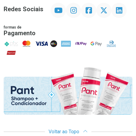
YouTube
Instagram
Facebook
Twitter
Linkedin
Redes Sociais
formas de
Pagamento
PIX
MasterCard
VISA
ELO
AMEX
NuPay
Google Pay
Diners Club
Hipercard
Promoção em Destaque
Voltar ao Topo