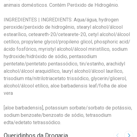
animais domésticos. Contém Peróxido de Hidrogênio.
INGREDIENTES | INGREDIENTS: Aqua/água, hydrogen
peroxide/peróxido de hidrogênio, stearyl alcohol/álcool
estearílico, ceteareth-20/cetearete-20, cetyl alcohol/álcool
cetílico, propylene glycol/propileno glicol, phosphoric acid/
ácido fosfórico, myristyl alcohol/álcool miristílico, sodium
hydroxide/hidróxido de sódio, pentasodium
pentetate/pentetato pentassódico, tin/estanho, arachidyl
alcohol/álcool araquidílico, lauryl alcohol/álcool laurílico,
trisodium nta/nitrilotriacetato trissódico, glycerin/glicerol,
alcohol/álcool etílico, aloe barbadensis leaf/folha de aloe
vera
[aloe barbadensis], potassium sorbate/sorbato de potássio,
sodium benzoate/benzoato de sódio, tetrasodium
edta/edetato tetrassódico.
Queridinhos da Drogaria