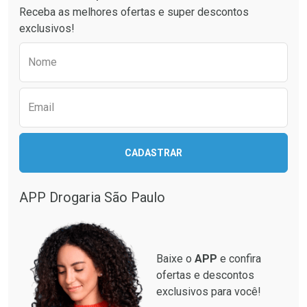
Receba as melhores ofertas e super descontos
exclusivos!
Preencha o formulário abaixo para receber 
Nome
Email
Ativar Desconto
Ativar Desconto
CADASTRAR
Comprar sem Desconto
Comprar sem Desconto
Comprar sem Desconto
Comprar sem Desconto
Por R$ 12,93/cada
Por R$ 349,99/cada
Por R$ 12,93/cada
Por R$ 349,99/cada
APP Drogaria São Paulo
Baixe o
APP
e confira
ofertas e descontos
exclusivos para você!