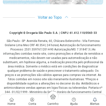
Voltar ao Topo
Copyright
Copyright © Drogaria São Paulo S.A. | CNPJ: 61.412.110/0565-33
São Paulo - SP: Avenida Renata, 60, Chácara Belenzinho - Vila Formosa
Gislaine Lima Meo CRF 40.354 | 24 horas| Autorização de funcionamento:
Processo: 2531.559767/2014-90 Autorização/MS: 7.31847.3 | As
informações contidas neste site, como promoções e ofertas de remédios e
medicamentos, não devem ser usadas para automedicação e não
substituem, em hipótese alguma, a medicação prescrita pelo profissional da
área médica. Somente o médico está em condições de diagnosticar
qualquer problema de saúde e prescrever o tratamento adequado. Os
preços e as promoções são válidos apenas para compras via internet. As
fotos contidas em nosso site são meramente ilustrativas. *Preços e
disponibilidade sujeitos a alterações no decorrer do dia. Antibióticos e
antimicrobianos vendas apenas em lojas físicas ou televendas. Portaria nº
344 - 01/02/1999 - Ministério da Saúde. Horário de funcionamento Central
de Vendas e Atendimento ao Cliente 4003 3393 ou 0800 779 8767 de
domingo a domingo das 08h00 às 20h00.
Home
Conta
Carrinho
Ajuda
Alertas