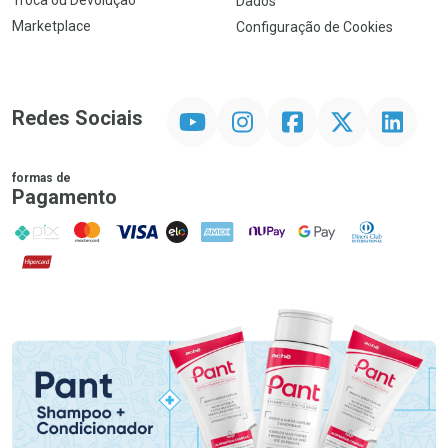
Troca ou Devolução
Dados
Marketplace
Configuração de Cookies
YouTube
Instagram
Facebook
Twitter
Linkedin
Redes Sociais
formas de
Pagamento
PIX
MasterCard
VISA
ELO
AMEX
NuPay
Google Pay
Diners Club
Hipercard
Promoção em Destaque