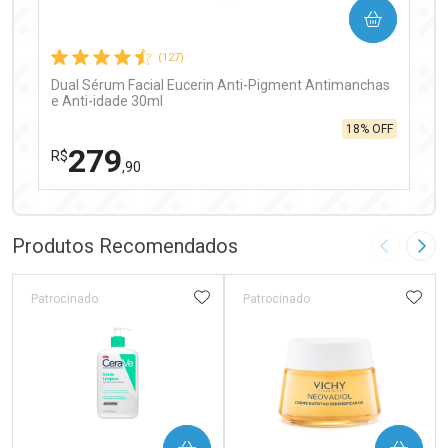
COMPRAR
Comprar sem Desconto
Comprar sem Desconto
Por R$ 97,90/cada
Por R$ 97,90/cada
(127)
Dual Sérum Facial Eucerin Anti-Pigment Antimanchas
e Anti-idade 30ml
18% OFF
279
R$
,90
FECHAR
FECHAR
Laboratório
Por Menos
Produtos Recomendados
Imagem A
Pró
ADICIONAR AOS FAVORITOS
ADIC
Patrocinado
Patrocinado
Ativar Desconto