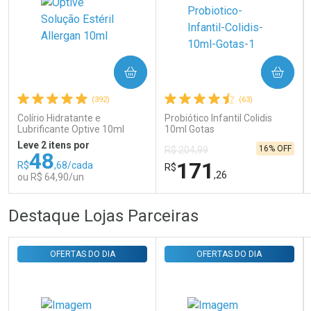
Ativar Desconto
COMPRAR
COMPRAR
Comprar sem Desconto
Comprar sem Desconto
Por R$ 31,35/cada
Por R$ 31,35/cada
(392)
(63)
Colírio Hidratante e
Probiótico Infantil Colidis
Lubrificante Optive 10ml
10ml Gotas
Leve 2 itens por
16% OFF
R$ 204,99
48
171
R$
,68/cada
R$
,26
ou R$ 64,90/un
FECHAR
FECHAR
FEC
FEC
Destaque Lojas Parceiras
Laboratório
Laboratório
Por Menos
Por Menos
OFERTAS DO DIA
OFERTAS DO DIA