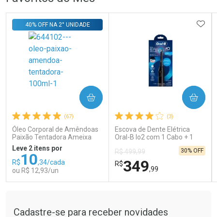
Laboratório
Dermaclub
Por Menos
Por Menos
ADIC
40% OFF NA 2° UNIDADE
COMPRAR
COMPRAR
Ativar Desconto
Ativar Desconto
(67)
(3)
Comprar sem Desconto
Comprar sem Desconto
Comprar sem Desconto
Comprar sem Desconto
Óleo Corporal de Amêndoas
Escova de Dente Elétrica
Por R$ 26,99/cada
Por R$ 121,90/cada
Por R$ 26,99/cada
Por R$ 121,90/cada
Paixão Tentadora Ameixa
Oral-B Io2 com 1 Cabo + 1
Rubi 100ml
Refil + Carregador
Leve 2 itens por
30% OFF
R$ 499,99
10
349
R$
,34/cada
R$
,99
ou R$ 12,93/un
Tudo sobre a Drogaria São Paulo
FECHAR
FECHAR
FEC
FEC
Laboratório
Laboratório
Por Menos
Por Menos
Cadastre-se para receber novidades