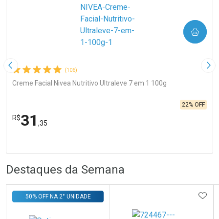
COMPRAR
Imagem Anterior
Pró
(106)
Creme Facial Nivea Nutritivo Ultraleve 7 em 1 100g
22% OFF
31
R$
,35
FECHA
FECHA
Laboratório
Por Menos
R
R
Destaques da Semana
ADIC
50% OFF NA 2° UNIDADE