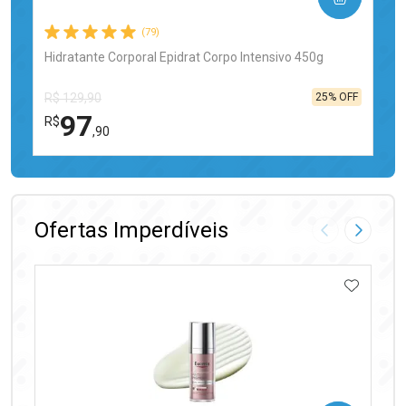
(79)
Hidratante Corporal Epidrat Corpo Intensivo 450g
25% OFF
R$ 129,90
97
R$
,90
FECHAR
FECHAR
Laboratório
Por Menos
Ofertas Imperdíveis
Imagem Anter
Próxima
ADICIO
Ativar Desconto