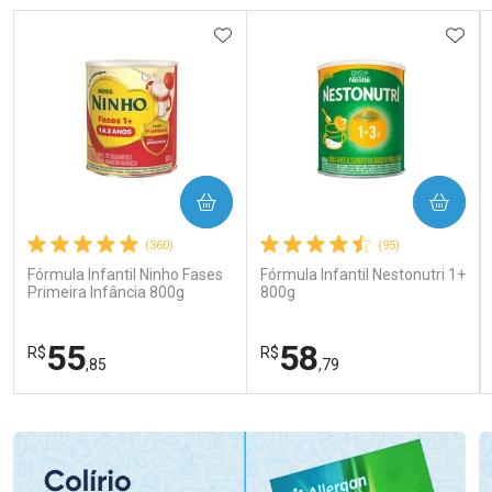
ADICIONAR AOS FAVORITOS
ADIC
COMPRAR
COMPRAR
(360)
(95)
Fórmula Infantil Ninho Fases
Fórmula Infantil Nestonutri 1+
Primeira Infância 800g
800g
55
58
R$
R$
,85
,79
FECHAR
FECHAR
FEC
FEC
Laboratório
Laboratório
Por Menos
Por Menos