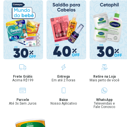
Benefícios
Frete Grátis
Entrega
Retire na Loja
Acima R$199
Em até 2 horas
Mais perto de você
Parcele
Baixe
WhatsApp
Até 3x Sem Juros
Nosso Aplicativo
Televendas e
Fale Conosco