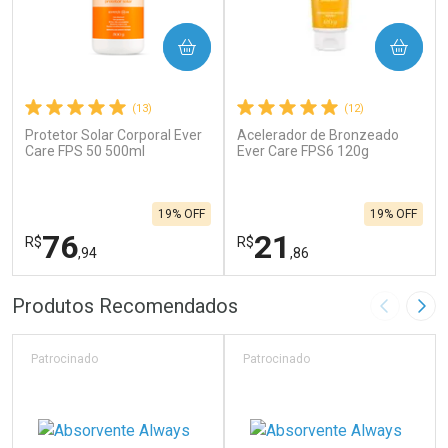
COMPRAR
COMPRAR
(13)
(12)
Protetor Solar Corporal Ever
Acelerador de Bronzeado
Care FPS 50 500ml
Ever Care FPS6 120g
19% OFF
19% OFF
76
21
R$
R$
,94
,86
FECHAR
F
FECHAR
F
Produtos Recomendados
Imagem A
Pró
Laboratório
Laboratório
Por Menos
Por Menos
Patrocinado
Patrocinado