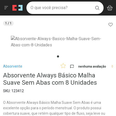
Drogaria São Paulo
Menu
Aces
Ir direto para a home
O que você precisa?
V
i
BUSCAR
Navegue pela página
Ir direto para o conteúdo
Faça a sua busca
Ir direto para a busca
Ir direto para a conta
AD
1
/ 1
Ir direto para a ajuda
Ir direto para a notificações
Ir direto para o carrinho
Ir direto para o menu
Breadcrumb
Absorvente
nenhuma avaliação
0
Absorvente Always Básico Malha
Suave Sem Abas com 8 Unidades
123412
O Absorvente Always Básico Malha Suave Sem Abas é uma
excelente opção para o período menstrual. O produto possui
cobertura suave, que retém qualquer tipo de fluxo, seja leve ou