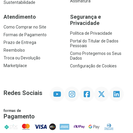
Assinatura
Sustentabilidade
Atendimento
Segurança e
Privacidade
Como Comprar no Site
Política de Privacidade
Formas de Pagamento
Portal do Titular de Dados
Prazo de Entrega
Pessoais
Reembolso
Como Protegemos os Seus
Troca ou Devolução
Dados
Marketplace
Configuração de Cookies
YouTube
Instagram
Facebook
Twitter
Linkedin
Redes Sociais
formas de
Pagamento
PIX
MasterCard
VISA
ELO
AMEX
NuPay
Google Pay
Diners Club