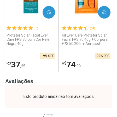
COMPRAR
COMPRAR
(5)
(34)
Protetor Solar Facial Ever
Kit Ever Care Protetor Solar
Care FPS 70 com Cor Pele
Facial FPS 70 40g + Corporal
Negra 40g
FPS 50 200ml Aerossol
19% OFF
20% OFF
37
74
R$
R$
,25
,99
FECHAR
F
FECHAR
F
Avaliações
Laboratório
Laboratório
Por Menos
Por Menos
Este produto ainda não tem avaliações