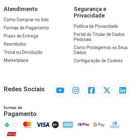
Atendimento
Segurança e
Privacidade
Como Comprar no Site
Política de Privacidade
Formas de Pagamento
Portal do Titular de Dados
Prazo de Entrega
Pessoais
Reembolso
Como Protegemos os Seus
Troca ou Devolução
Dados
Marketplace
Configuração de Cookies
YouTube
Instagram
Facebook
Twitter
Linkedin
Redes Sociais
formas de
Pagamento
PIX
MasterCard
VISA
ELO
AMEX
NuPay
Google Pay
Diners Club
Hipercard