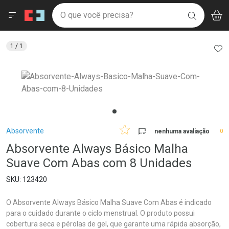
Drogaria São Paulo
Menu
Aces
Ir direto para a home
O que você precisa?
V
i
BUSCAR
Navegue pela página
Ir direto para o conteúdo
Faça a sua busca
Ir direto para a busca
Ir direto para a conta
AD
1
/ 1
Ir direto para a ajuda
Ir direto para a notificações
Ir direto para o carrinho
Ir direto para o menu
Breadcrumb
Absorvente
nenhuma avaliação
0
Absorvente Always Básico Malha
Suave Com Abas com 8 Unidades
123420
O Absorvente Always Básico Malha Suave Com Abas é indicado
para o cuidado durante o ciclo menstrual. O produto possui
cobertura seca e pérolas de gel, que garante uma rápida absorção,