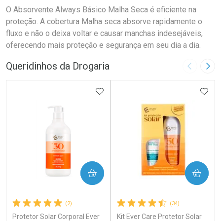
O Absorvente Always Básico Malha Seca é eficiente na
proteção. A cobertura Malha seca absorve rapidamente o
fluxo e não o deixa voltar e causar manchas indesejáveis,
oferecendo mais proteção e segurança em seu dia a dia.
Queridinhos da Drogaria
Imagem A
Pró
ADICIONAR AOS FAVORITOS
ADIC
COMPRAR
COMPRAR
(2)
(34)
Protetor Solar Corporal Ever
Kit Ever Care Protetor Solar