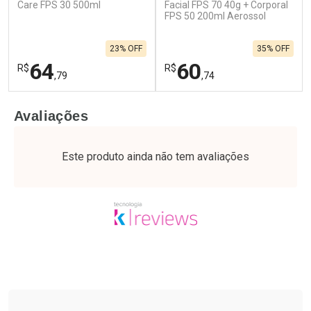
Care FPS 30 500ml
Facial FPS 70 40g + Corporal
FPS 50 200ml Aerossol
23% OFF
35% OFF
64
60
R$
R$
,79
,74
FECHAR
F
FECHAR
F
Avaliações
Laboratório
Laboratório
Por Menos
Por Menos
Este produto ainda não tem avaliações
Tudo sobre a Drogaria São Paulo