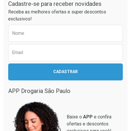
Cadastre-se para receber novidades
Ativar Desconto
Ativar Desconto
Receba as melhores ofertas e super descontos
Comprar sem Desconto
Comprar sem Desconto
exclusivos!
Por R$ 64,79/cada
Por R$ 60,74/cada
Comprar sem Desconto
Comprar sem Desconto
Preencha o formulário abaixo para receber 
Por R$ 64,79/cada
Por R$ 60,74/cada
Nome
Email
CADASTRAR
APP Drogaria São Paulo
Baixe o
APP
e confira
ofertas e descontos
exclusivos para você!