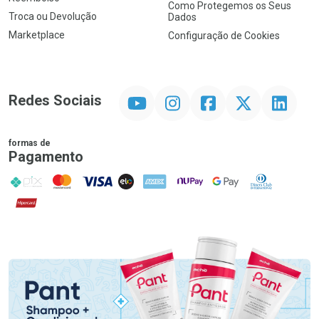
Como Protegemos os Seus
Troca ou Devolução
Dados
Marketplace
Configuração de Cookies
YouTube
Instagram
Facebook
Twitter
Linkedin
Redes Sociais
formas de
Pagamento
PIX
MasterCard
VISA
ELO
AMEX
NuPay
Google Pay
Diners Club
Hipercard
Promoção em Destaque