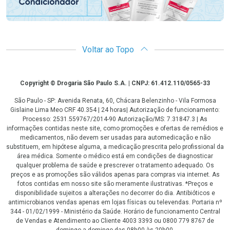
Voltar ao Topo
Copyright
Copyright © Drogaria São Paulo S.A. | CNPJ: 61.412.110/0565-33
São Paulo - SP: Avenida Renata, 60, Chácara Belenzinho - Vila Formosa
Gislaine Lima Meo CRF 40.354 | 24 horas| Autorização de funcionamento:
Processo: 2531.559767/2014-90 Autorização/MS: 7.31847.3 | As
informações contidas neste site, como promoções e ofertas de remédios e
medicamentos, não devem ser usadas para automedicação e não
substituem, em hipótese alguma, a medicação prescrita pelo profissional da
área médica. Somente o médico está em condições de diagnosticar
qualquer problema de saúde e prescrever o tratamento adequado. Os
preços e as promoções são válidos apenas para compras via internet. As
fotos contidas em nosso site são meramente ilustrativas. *Preços e
disponibilidade sujeitos a alterações no decorrer do dia. Antibióticos e
antimicrobianos vendas apenas em lojas físicas ou televendas. Portaria nº
344 - 01/02/1999 - Ministério da Saúde. Horário de funcionamento Central
de Vendas e Atendimento ao Cliente 4003 3393 ou 0800 779 8767 de