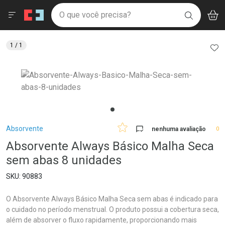
Drogaria São Paulo
Menu
Aces
Ir direto para a home
O que você precisa?
V
i
BUSCAR
Navegue pela página
Ir direto para o conteúdo
Faça a sua busca
Ir direto para a busca
Ir direto para a conta
AD
1
/ 1
Ir direto para a ajuda
Ir direto para a notificações
Ir direto para o carrinho
Ir direto para o menu
Breadcrumb
Absorvente
nenhuma avaliação
0
Absorvente Always Básico Malha Seca
sem abas 8 unidades
90883
O Absorvente Always Básico Malha Seca sem abas é indicado para
o cuidado no período menstrual. O produto possui a cobertura seca,
além de absorver o fluxo rapidamente, proporcionando mais