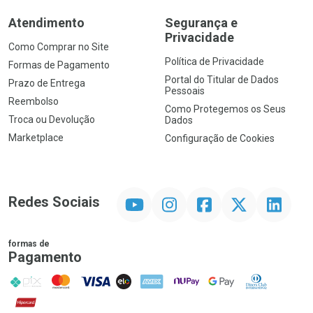
Atendimento
Segurança e
Privacidade
Como Comprar no Site
Política de Privacidade
Formas de Pagamento
Portal do Titular de Dados
Prazo de Entrega
Pessoais
Reembolso
Como Protegemos os Seus
Troca ou Devolução
Dados
Marketplace
Configuração de Cookies
YouTube
Instagram
Facebook
Twitter
Linkedin
Redes Sociais
formas de
Pagamento
PIX
MasterCard
VISA
ELO
AMEX
NuPay
Google Pay
Diners Club
Hipercard