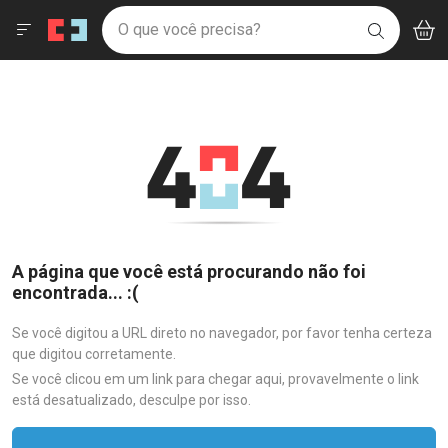
Drogaria São Paulo
Menu
Aces
Ir direto para a home
O que você precisa?
V
i
BUSCAR
Navegue pela página
Ir direto para o conteúdo
Faça a sua busca
Ir direto para a busca
Ir direto para a conta
Ir direto para a ajuda
Ir direto para a notificações
Ir direto para o carrinho
Ir direto para o menu
A página que você está procurando não foi
encontrada... :(
Se você digitou a URL direto no navegador, por favor tenha certeza
que digitou corretamente.
Se você clicou em um link para chegar aqui, provavelmente o link
está desatualizado, desculpe por isso.