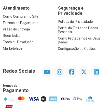
Atendimento
Segurança e
Privacidade
Como Comprar no Site
Política de Privacidade
Formas de Pagamento
Portal do Titular de Dados
Prazo de Entrega
Pessoais
Reembolso
Como Protegemos os Seus
Troca ou Devolução
Dados
Marketplace
Configuração de Cookies
YouTube
Instagram
Facebook
Twitter
Linkedin
Redes Sociais
formas de
Pagamento
PIX
MasterCard
VISA
ELO
AMEX
NuPay
Google Pay
Diners Club
Hipercard