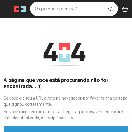
Drogaria São Paulo
Menu
Aces
Ir direto para a home
O que você precisa?
V
i
BUSCAR
Navegue pela página
Ir direto para o conteúdo
Faça a sua busca
Ir direto para a busca
Ir direto para a conta
Ir direto para a ajuda
Ir direto para a notificações
Ir direto para o carrinho
Ir direto para o menu
A página que você está procurando não foi
encontrada... :(
Se você digitou a URL direto no navegador, por favor tenha certeza
que digitou corretamente.
Se você clicou em um link para chegar aqui, provavelmente o link
está desatualizado, desculpe por isso.