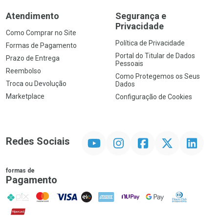
Atendimento
Segurança e
Privacidade
Como Comprar no Site
Política de Privacidade
Formas de Pagamento
Portal do Titular de Dados
Prazo de Entrega
Pessoais
Reembolso
Como Protegemos os Seus
Troca ou Devolução
Dados
Marketplace
Configuração de Cookies
YouTube
Instagram
Facebook
Twitter
Linkedin
Redes Sociais
formas de
Pagamento
PIX
MasterCard
VISA
ELO
AMEX
NuPay
Google Pay
Diners Club
Hipercard