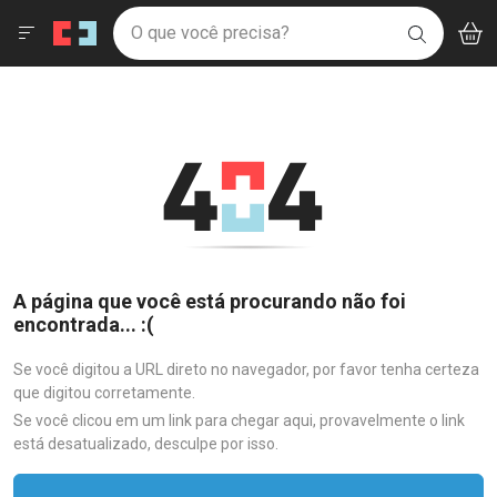
Drogaria São Paulo
Menu
Aces
Ir direto para a home
O que você precisa?
V
i
BUSCAR
Navegue pela página
Ir direto para o conteúdo
Faça a sua busca
Ir direto para a busca
Ir direto para a conta
Ir direto para a ajuda
Ir direto para a notificações
Ir direto para o carrinho
Ir direto para o menu
A página que você está procurando não foi
encontrada... :(
Se você digitou a URL direto no navegador, por favor tenha certeza
que digitou corretamente.
Se você clicou em um link para chegar aqui, provavelmente o link
está desatualizado, desculpe por isso.