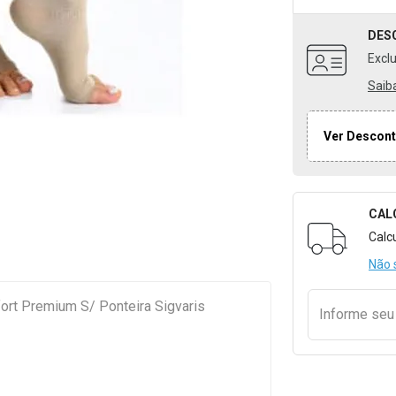
DES
Excl
Saib
Ver Descont
CAL
Formulári
Calc
Não 
fort Premium S/ Ponteira Sigvaris
Informe se