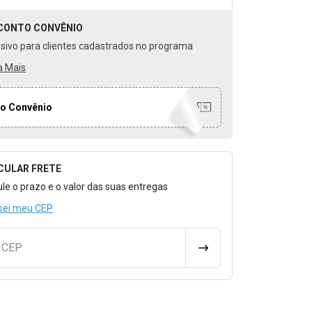
CONTO
CONVÊNIO
usivo para clientes cadastrados no programa
a Mais
o Convênio
CULAR FRETE
o para Calcular o Frete
ule o prazo e o valor das suas entregas
sei meu CEP
u CEP
CALCULAR FRETE