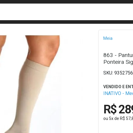
busca
isa?
Bread
Meia
863 - Pantu
Ponteira Sig
9352756
INATIVO - M
R$ 28
ou
5
x
de
R$ 57,