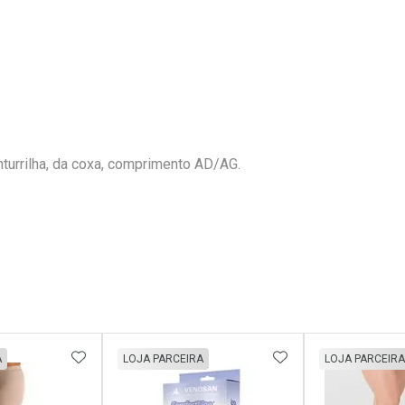
nturrilha, da coxa, comprimento AD/AG.
FAVORITOS
ADICIONAR AOS FAVORITOS
ADICIONAR AOS 
A
LOJA PARCEIRA
LOJA PARCEIRA