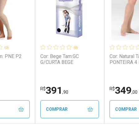
(0)
(0)
Cor: Bege Tam:GC
Cor: Natural Tam: 4 SEM
G/CURTA BEGE
PONTEIRA 4 N
391
349
R$
R$
,90
,00
COMPRAR
COMPRAR
FECHAR
FECHAR
FECHAR
FECHAR