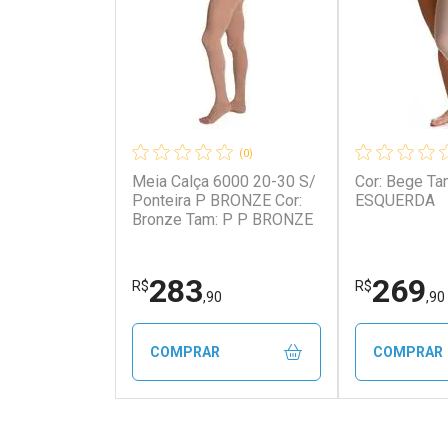
(0)
Meia Calça 6000 20-30 S/
Cor: Bege Tam: PNE P2
Ponteira P BRONZE Cor:
ESQUERDA
Bronze Tam: P P BRONZE
283
269
R$
R$
,90
,90
COMPRAR
COMPRAR
FECHAR
FECHAR