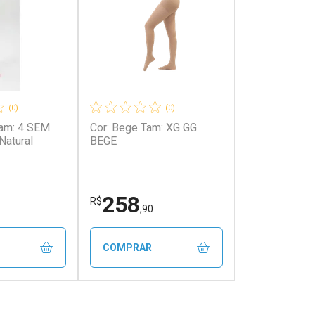
(0)
(0)
Cor: Bege Tam: XG GG
atural
BEGE
258
R$
,90
COMPRAR
FECHAR
FECHAR
FECHAR
FECHAR