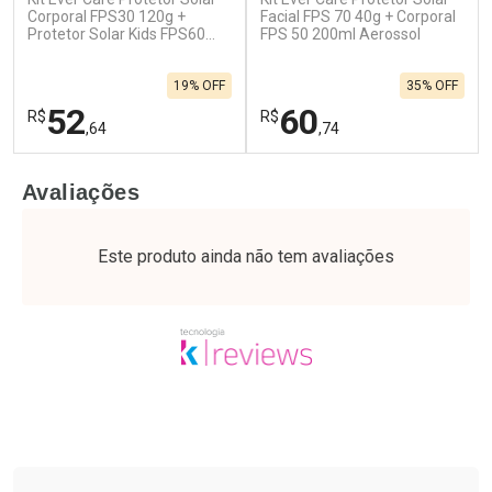
Corporal FPS30 120g +
Facial FPS 70 40g + Corporal
Protetor Solar Kids FPS60
FPS 50 200ml Aerossol
120g
19% OFF
35% OFF
52
60
R$
R$
,64
,74
FECHAR
F
FECHAR
F
Avaliações
Laboratório
Laboratório
Por Menos
Por Menos
Este produto ainda não tem avaliações
Tudo sobre a Drogaria São Paulo