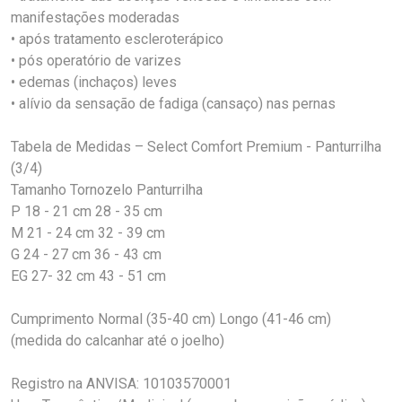
manifestações moderadas
• após tratamento escleroterápico
• pós operatório de varizes
• edemas (inchaços) leves
• alívio da sensação de fadiga (cansaço) nas pernas
Tabela de Medidas – Select Comfort Premium - Panturrilha
(3/4)
Tamanho Tornozelo Panturrilha
P 18 - 21 cm 28 - 35 cm
M 21 - 24 cm 32 - 39 cm
G 24 - 27 cm 36 - 43 cm
EG 27- 32 cm 43 - 51 cm
Cumprimento Normal (35-40 cm) Longo (41-46 cm)
(medida do calcanhar até o joelho)
Registro na ANVISA: 10103570001