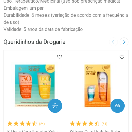
Uso: Terapêutico/Medicinal (uso sob prescrição médica)
Embalagem: um par
Durabilidade: 6 meses (variação de acordo com a frequência
de uso)
Validade: 5 anos da data de fabricação
Queridinhos da Drogaria
Imagem A
Pró
ADICIONAR AOS FAVORITOS
ADIC
COMPRAR
COMPRAR
(24)
(34)
Kit Ever Care Protetor Solar
Kit Ever Care Protetor Solar