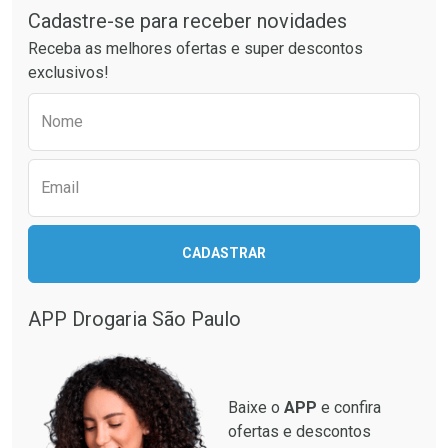
Cadastre-se para receber novidades
Ativar Desconto
Ativar Desconto
Receba as melhores ofertas e super descontos
Comprar sem Desconto
Comprar sem Desconto
exclusivos!
Por R$ 52,64/cada
Por R$ 60,74/cada
Comprar sem Desconto
Comprar sem Desconto
Preencha o formulário abaixo para receber 
Por R$ 52,64/cada
Por R$ 60,74/cada
Nome
Email
CADASTRAR
APP Drogaria São Paulo
Baixe o
APP
e confira
ofertas e descontos