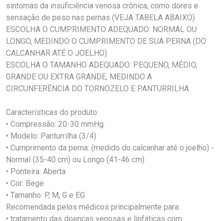
sintomas da insuficiência venosa crônica, como dores e
sensação de peso nas pernas (VEJA TABELA ABAIXO)
ESCOLHA O CUMPRIMENTO ADEQUADO: NORMAL OU
LONGO, MEDINDO O CUMPRIMENTO DE SUA PERNA (DO
CALCANHAR ATÉ O JOELHO)
ESCOLHA O TAMANHO ADEQUADO: PEQUENO, MÉDIO,
GRANDE OU EXTRA GRANDE, MEDINDO A
CIRCUNFERÊNCIA DO TORNOZELO E PANTURRILHA
Características do produto:
• Compressão: 20-30 mmHg.
• Modelo: Panturrilha (3/4)
• Cumprimento da perna: (medido do calcanhar até o joelho) -
Normal (35-40 cm) ou Longo (41-46 cm)
• Ponteira: Aberta
• Cor: Bege
• Tamanho: P, M, G e EG
Recomendada pelos médicos principalmente para:
• tratamento das doenças venosas e linfáticas com