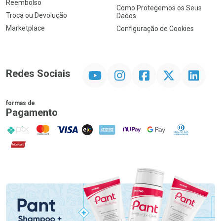
Reembolso
Como Protegemos os Seus
Troca ou Devolução
Dados
Marketplace
Configuração de Cookies
YouTube
Instagram
Facebook
Twitter
Linkedin
Redes Sociais
formas de
Pagamento
PIX
MasterCard
VISA
ELO
AMEX
NuPay
Google Pay
Diners Club
Hipercard
Promoção em Destaque