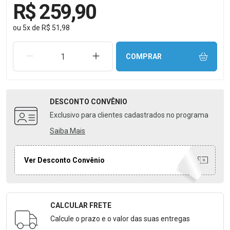
R$ 259,90
ou
5
x
de
R$ 51,98
REMOVER UMA UNIDADE
AUMENTAR UMA UNIDADE
COMPRAR
DESCONTO
CONVÊNIO
Exclusivo para clientes cadastrados no programa
Saiba Mais
Ver Desconto Convênio
CALCULAR FRETE
Formulário para Calcular o Frete
Calcule o prazo e o valor das suas entregas