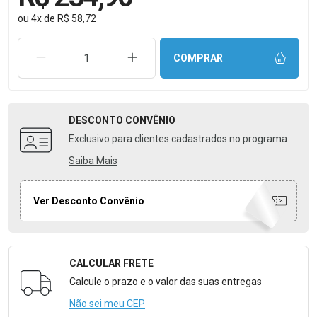
ou
4
x
de
R$ 58,72
REMOVER UMA UNIDADE
AUMENTAR UMA UNIDADE
COMPRAR
DESCONTO
CONVÊNIO
Exclusivo para clientes cadastrados no programa
Saiba Mais
Ver Desconto Convênio
CALCULAR FRETE
Formulário para Calcular o Frete
Calcule o prazo e o valor das suas entregas
Não sei meu CEP