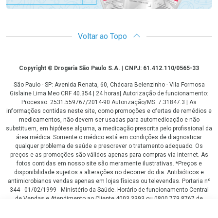
Voltar ao Topo
Copyright
Copyright © Drogaria São Paulo S.A. | CNPJ: 61.412.110/0565-33
São Paulo - SP: Avenida Renata, 60, Chácara Belenzinho - Vila Formosa
Gislaine Lima Meo CRF 40.354 | 24 horas| Autorização de funcionamento:
Processo: 2531.559767/2014-90 Autorização/MS: 7.31847.3 | As
informações contidas neste site, como promoções e ofertas de remédios e
medicamentos, não devem ser usadas para automedicação e não
substituem, em hipótese alguma, a medicação prescrita pelo profissional da
área médica. Somente o médico está em condições de diagnosticar
qualquer problema de saúde e prescrever o tratamento adequado. Os
preços e as promoções são válidos apenas para compras via internet. As
fotos contidas em nosso site são meramente ilustrativas. *Preços e
disponibilidade sujeitos a alterações no decorrer do dia. Antibióticos e
antimicrobianos vendas apenas em lojas físicas ou televendas. Portaria nº
344 - 01/02/1999 - Ministério da Saúde. Horário de funcionamento Central
de Vendas e Atendimento ao Cliente 4003 3393 ou 0800 779 8767 de
domingo a domingo das 08h00 às 20h00.