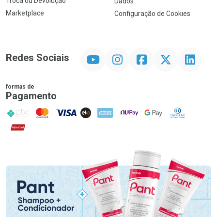
Troca ou Devolução
Dados
Marketplace
Configuração de Cookies
YouTube
Instagram
Facebook
Twitter
Linkedin
Redes Sociais
formas de
Pagamento
PIX
MasterCard
VISA
ELO
AMEX
NuPay
Google Pay
Diners Club
Hipercard
Promoção em Destaque