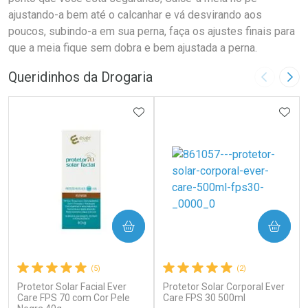
ajustando-a bem até o calcanhar e vá desvirando aos
poucos, subindo-a em sua perna, faça os ajustes finais para
que a meia fique sem dobra e bem ajustada a perna.
Queridinhos da Drogaria
Imagem A
Pró
ADICIONAR AOS FAVORITOS
ADIC
COMPRAR
COMPRAR
(5)
(2)
Protetor Solar Facial Ever
Protetor Solar Corporal Ever
Care FPS 70 com Cor Pele
Care FPS 30 500ml