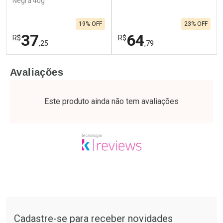
Negra 40g
19% OFF
23% OFF
37
64
R$
R$
,25
,79
FECHAR
F
FECHAR
F
Avaliações
Laboratório
Laboratório
Por Menos
Por Menos
Este produto ainda não tem avaliações
Tudo sobre a Drogaria São Paulo
Cadastre-se para receber novidades
Ativar Desconto
Ativar Desconto