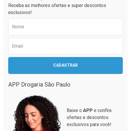
Receba as melhores ofertas e super descontos
Comprar sem Desconto
Comprar sem Desconto
exclusivos!
Por R$ 37,25/cada
Por R$ 64,79/cada
Comprar sem Desconto
Comprar sem Desconto
Preencha o formulário abaixo para receber 
Por R$ 37,25/cada
Por R$ 64,79/cada
Nome
Email
CADASTRAR
APP Drogaria São Paulo
Baixe o
APP
e confira
ofertas e descontos
exclusivos para você!