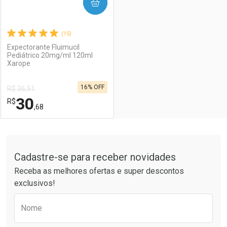
COMPRAR
(15)
Expectorante Fluimucil
Pediátrico 20mg/ml 120ml
Xarope
16% OFF
R$ 36,51
30
R$
,68
FECHAR
FECHAR
Tudo sobre a Drogaria São Paulo
Cadastre-se para receber novidades
Laboratório
Por Menos
Receba as melhores ofertas e super descontos
exclusivos!
Preencha o formulário abaixo para receber 
Nome