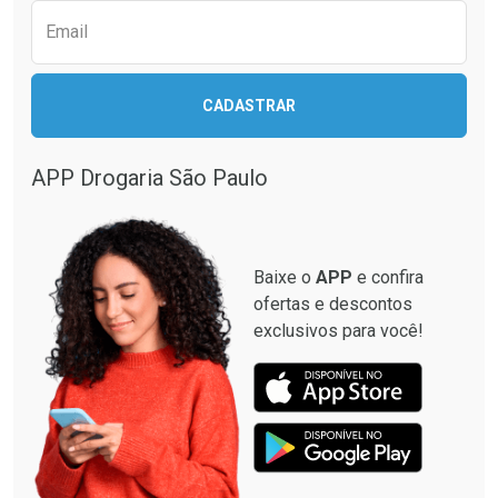
Email
CADASTRAR
Ativar Desconto
Comprar sem Desconto
APP Drogaria São Paulo
Comprar sem Desconto
Por R$ 30,68/cada
Por R$ 30,68/cada
Baixe o
APP
e confira
ofertas e descontos
exclusivos para você!