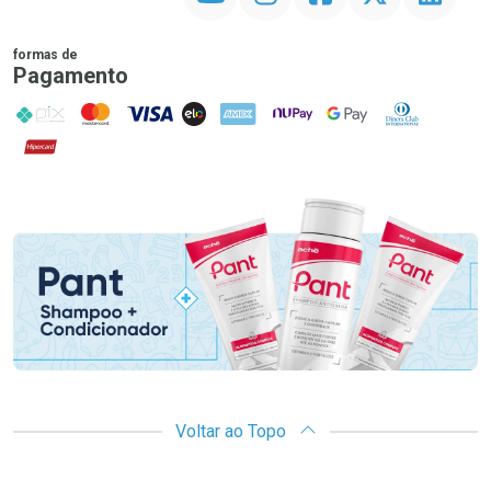
formas de
Pagamento
PIX
MasterCard
VISA
ELO
AMEX
NuPay
Google Pay
Diners Club
Hipercard
Promoção em Destaque
Voltar ao Topo