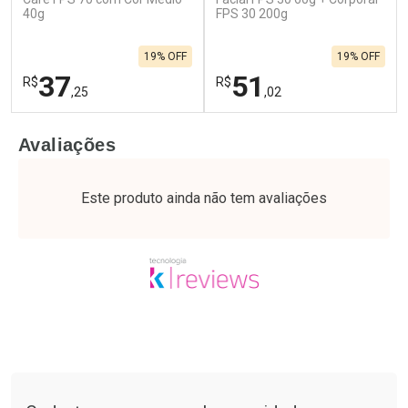
40g
FPS 30 200g
19% OFF
19% OFF
37
51
R$
R$
,25
,02
FECHAR
F
FECHAR
F
Avaliações
Laboratório
Laboratório
Por Menos
Por Menos
Este produto ainda não tem avaliações
Tudo sobre a Drogaria São Paulo