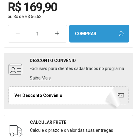
R$ 169,90
ou
3
x
de
R$ 56,63
REMOVER UMA UNIDADE
AUMENTAR UMA UNIDADE
COMPRAR
DESCONTO
CONVÊNIO
Exclusivo para clientes cadastrados no programa
Saiba Mais
Ver Desconto Convênio
CALCULAR FRETE
Formulário para Calcular o Frete
Calcule o prazo e o valor das suas entregas