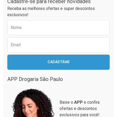
Cadastre-se para receber novidades
Ativar Desconto
Ativar Desconto
Receba as melhores ofertas e super descontos
Comprar sem Desconto
Comprar sem Desconto
exclusivos!
Por R$ 37,25/cada
Por R$ 51,02/cada
Comprar sem Desconto
Comprar sem Desconto
Preencha o formulário abaixo para receber 
Por R$ 37,25/cada
Por R$ 51,02/cada
Nome
Email
CADASTRAR
APP Drogaria São Paulo
Baixe o
APP
e confira
ofertas e descontos
exclusivos para você!