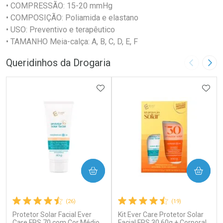
• COMPRESSÃO: 15-20 mmHg
• COMPOSIÇÃO: Poliamida e elastano
• USO: Preventivo e terapêutico
• TAMANHO Meia-calça: A, B, C, D, E, F
Queridinhos da Drogaria
Imagem A
Pró
ADICIONAR AOS FAVORITOS
ADIC
COMPRAR
COMPRAR
(26)
(19)
Protetor Solar Facial Ever
Kit Ever Care Protetor Solar
Care FPS 70 com Cor Médio
Facial FPS 30 60g + Corporal