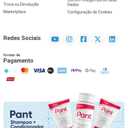
Como Protegemos os Seus
Troca ou Devolução
Dados
Marketplace
Configuração de Cookies
YouTube
Instagram
Facebook
Twitter
Linkedin
Redes Sociais
formas de
Pagamento
PIX
MasterCard
VISA
ELO
AMEX
NuPay
Google Pay
Diners Club
Hipercard
Promoção em Destaque