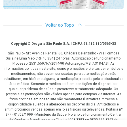
Voltar ao Topo
Copyright
Copyright © Drogaria São Paulo S.A. | CNPJ: 61.412.110/0565-33
São Paulo - SP: Avenida Renata, 60, Chácara Belenzinho - Vila Formosa
Gislaine Lima Meo CRF 40.354 | 24 horas| Autorização de funcionamento:
Processo: 2531.559767/2014-90 Autorização/MS: 7.31847.3 | As
informações contidas neste site, como promoções e ofertas de remédios e
medicamentos, não devem ser usadas para automedicação e não
substituem, em hipótese alguma, a medicação prescrita pelo profissional da
área médica. Somente o médico está em condições de diagnosticar
qualquer problema de saúde e prescrever o tratamento adequado. Os
preços e as promoções são válidos apenas para compras via internet. As
fotos contidas em nosso site são meramente ilustrativas. *Preços e
disponibilidade sujeitos a alterações no decorrer do dia. Antibióticos e
antimicrobianos vendas apenas em lojas físicas ou televendas. Portaria nº
344 - 01/02/1999 - Ministério da Saúde. Horário de funcionamento Central
de Vendas e Atendimento ao Cliente 4003 3393 ou 0800 779 8767 de
domingo a domingo das 08h00 às 20h00.