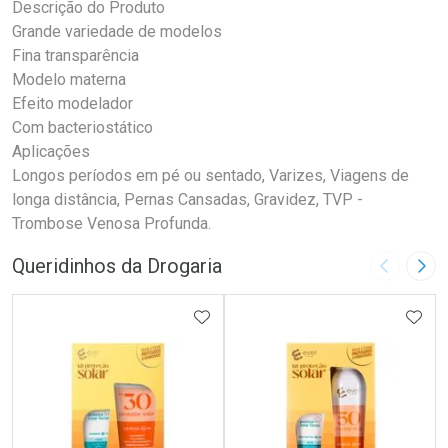
Descrição do Produto
Grande variedade de modelos
Fina transparência
Modelo materna
Efeito modelador
Com bacteriostático
Aplicações
Longos períodos em pé ou sentado, Varizes, Viagens de
longa distância, Pernas Cansadas, Gravidez, TVP -
Trombose Venosa Profunda.
Queridinhos da Drogaria
Imagem A
Pró
ADICIONAR AOS FAVORITOS
ADIC