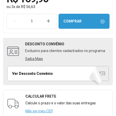
ou
3
x
de
R$ 56,63
REMOVER UMA UNIDADE
AUMENTAR UMA UNIDADE
COMPRAR
DESCONTO
CONVÊNIO
Exclusivo para clientes cadastrados no programa
Saiba Mais
Ver Desconto Convênio
CALCULAR FRETE
Formulário para Calcular o Frete
Calcule o prazo e o valor das suas entregas
Não sei meu CEP