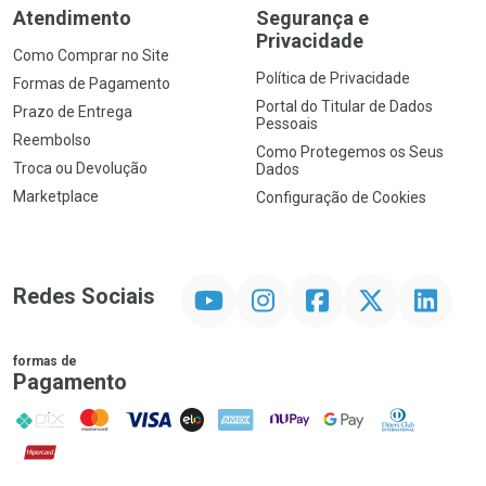
Atendimento
Segurança e
Privacidade
Como Comprar no Site
Política de Privacidade
Formas de Pagamento
Portal do Titular de Dados
Prazo de Entrega
Pessoais
Reembolso
Como Protegemos os Seus
Troca ou Devolução
Dados
Marketplace
Configuração de Cookies
YouTube
Instagram
Facebook
Twitter
Linkedin
Redes Sociais
formas de
Pagamento
PIX
MasterCard
VISA
ELO
AMEX
NuPay
Google Pay
Diners Club
Hipercard