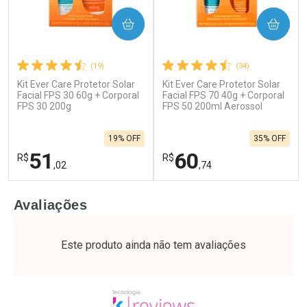
COMPRAR
COMPRAR
(19)
(34)
Kit Ever Care Protetor Solar
Kit Ever Care Protetor Solar
Facial FPS 30 60g + Corporal
Facial FPS 70 40g + Corporal
FPS 30 200g
FPS 50 200ml Aerossol
19% OFF
35% OFF
51
60
R$
R$
,02
,74
FECHAR
F
FECHAR
F
Avaliações
Laboratório
Laboratório
Por Menos
Por Menos
Este produto ainda não tem avaliações