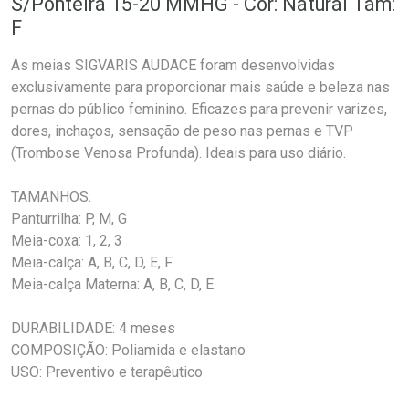
S/Ponteira 15-20 MMHG - Cor: Natural Tam:
F
As meias SIGVARIS AUDACE foram desenvolvidas
exclusivamente para proporcionar mais saúde e beleza nas
pernas do público feminino. Eficazes para prevenir varizes,
dores, inchaços, sensação de peso nas pernas e TVP
(Trombose Venosa Profunda). Ideais para uso diário.
TAMANHOS:
Panturrilha: P, M, G
Meia-coxa: 1, 2, 3
Meia-calça: A, B, C, D, E, F
Meia-calça Materna: A, B, C, D, E
DURABILIDADE: 4 meses
COMPOSIÇÃO: Poliamida e elastano
USO: Preventivo e terapêutico