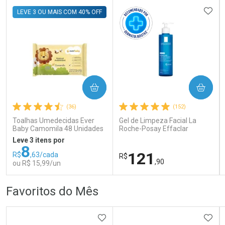
ADIC
LEVE 3 OU MAIS COM 40% OFF
COMPRAR
COMPRAR
Ativar Desconto
Ativar Desconto
(36)
(152)
Comprar sem Desconto
Comprar sem Desconto
Comprar sem Desconto
Comprar sem Desconto
Toalhas Umedecidas Ever
Gel de Limpeza Facial La
Por R$ 395,59/cada
Por R$ 202,85/cada
Por R$ 395,59/cada
Por R$ 202,85/cada
Baby Camomila 48 Unidades
Roche-Posay Effaclar
Concentrado 300g
Leve 3 itens por
8
121
R$
,63/cada
R$
,90
ou R$ 15,99/un
FECHAR
FECHAR
FEC
FEC
Favoritos do Mês
Laboratório
Dermaclub
Por Menos
Por Menos
ADICIONAR AOS FAVORITOS
ADIC