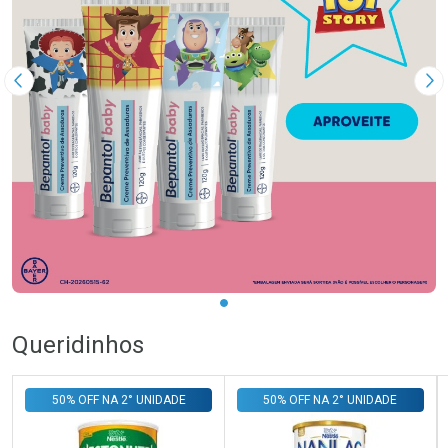
Imagem Anterior
Pr
Queridinhos
50% OFF NA 2° UNIDADE
50% OFF NA 2° UNIDADE