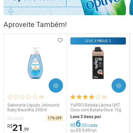
Ativar Desconto
Ativar Desconto
Aproveite Também!
Comprar sem Desconto
Comprar sem Desconto
Comprar sem Desconto
Comprar sem Desconto
ADICIONAR AOS FAVORITOS
LEVE 3 PAGUE 2
Por R$ 58,79/cada
Por R$ 105,69/cada
Por R$ 58,79/cada
Por R$ 105,69/cada
COMPRAR
COMPRAR
(0)
(6)
Sabonete Líquido Johnson's
YoPRO Bebida Láctea UHT
Baby Baunilha 200ml
Coco com Batata Doce 15g
de proteínas 250ml
Leve 3 itens por
17% OFF
R$ 26,59
6
21
R$
,33/cada
R$
,99
ou R$ 9,49/un