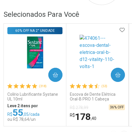
Selecionados Para Você
ADIC
60% OFF NA 2° UNIDADE
COMPRAR
COMPRAR
(318)
(53)
Colírio Lubrificante Systane
Escova de Dente Elétrica
UL 10ml
Oral-B PRO 1 Cabeça
Redonda Recarregável 1
Leve 2 itens por
36% OFF
R$ 278,99
Unidade
55
178
R$
,05/cada
R$
,40
ou R$ 78,64/un