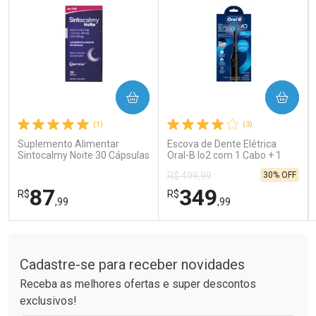
COMPRAR
COMPRAR
Ativar Desconto
Ativar Desconto
(1)
(3)
Comprar sem Desconto
Comprar sem Desconto
Comprar sem Desconto
Comprar sem Desconto
Suplemento Alimentar
Escova de Dente Elétrica
Por R$ 15,99/cada
Por R$ 121,90/cada
Por R$ 15,99/cada
Por R$ 121,90/cada
Sintocalmy Noite 30 Cápsulas
Oral-B Io2 com 1 Cabo + 1
Refil + Carregador
30% OFF
R$ 499,99
87
349
R$
R$
,99
,99
Tudo sobre a Drogaria São Paulo
FECHAR
FECHAR
FEC
FEC
Laboratório
Laboratório
Por Menos
Por Menos
Cadastre-se para receber novidades
Receba as melhores ofertas e super descontos
exclusivos!