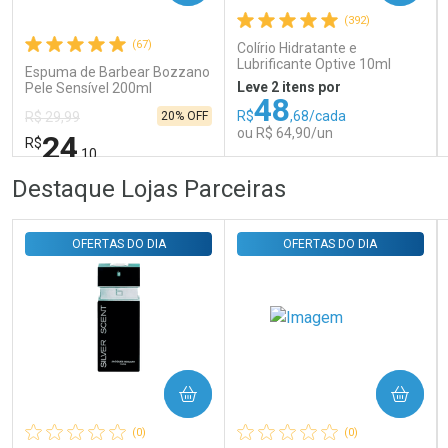
(392)
Comprar sem Desconto
Comprar sem Desconto
Por R$ 31,35/cada
Por R$ 31,35/cada
(67)
Colírio Hidratante e
Lubrificante Optive 10ml
Espuma de Barbear Bozzano
Leve 2 itens por
Pele Sensível 200ml
48
R$
,68/cada
20% OFF
R$ 29,99
ou R$ 64,90/un
24
R$
,10
FECHAR
FECHAR
FEC
FEC
Destaque Lojas Parceiras
Laboratório
Laboratório
Por Menos
Por Menos
OFERTAS DO DIA
OFERTAS DO DIA
COMPRAR
COMPRAR
Ativar Desconto
Ativar Desconto
(0)
(0)