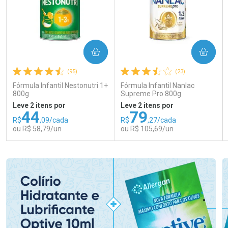
COMPRAR
COMPRAR
(95)
(23)
Fórmula Infantil Nestonutri 1+
Fórmula Infantil Nanlac
800g
Supreme Pro 800g
Leve 2 itens por
Leve 2 itens por
44
79
R$
,09/cada
R$
,27/cada
ou R$ 58,79/un
ou R$ 105,69/un
FECHAR
FECHAR
FEC
FEC
Laboratório
Laboratório
Por Menos
Por Menos