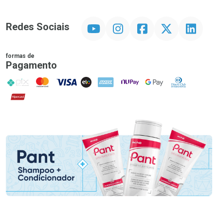
YouTube
Instagram
Facebook
Twitter
Linkedin
Redes Sociais
formas de
Pagamento
PIX
MasterCard
VISA
ELO
AMEX
NuPay
Google Pay
Diners Club
Hipercard
Promoção em Destaque