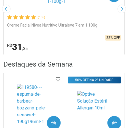
Imagem Anterior
Pró
(106)
Creme Facial Nivea Nutritivo Ultraleve 7 em 1 100g
22% OFF
31
R$
,35
R
R
FECHA
FECHA
Destaques da Semana
Laboratório
Por Menos
ADICIONAR AOS FAVORITOS
50% OFF NA 2° UNIDADE
Ativar Desconto
COMPRAR
COMPRAR