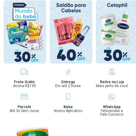
Benefícios
Frete Grátis
Entrega
Retire na Loja
Acima R$199
Em até 2 horas
Mais perto de você
Parcele
Baixe
WhatsApp
Até 3x Sem Juros
Nosso Aplicativo
Televendas e
Fale Conosco