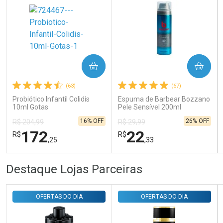
Ativar Desconto
COMPRAR
COMPRAR
Comprar sem Desconto
Comprar sem Desconto
Por R$ 31,35/cada
Por R$ 31,35/cada
(63)
(67)
Probiótico Infantil Colidis
Espuma de Barbear Bozzano
10ml Gotas
Pele Sensível 200ml
16% OFF
26% OFF
R$ 204,99
R$ 29,99
172
22
R$
R$
,25
,33
FECHAR
FECHAR
FEC
FEC
Destaque Lojas Parceiras
Laboratório
Laboratório
Por Menos
Por Menos
OFERTAS DO DIA
OFERTAS DO DIA