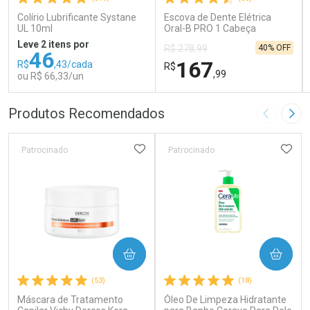
Colírio Lubrificante Systane
Escova de Dente Elétrica
UL 10ml
Oral-B PRO 1 Cabeça
Redonda Recarregável 1
Leve 2 itens por
40% OFF
R$ 278,99
Unidade
46
167
R$
,43/cada
R$
,99
ou R$ 66,33/un
FECHAR
FECHAR
FEC
FEC
Produtos Recomendados
Imagem A
Pró
Laboratório
Laboratório
Por Menos
Por Menos
ADICIONAR AOS FAVORITOS
ADIC
Patrocinado
Patrocinado
COMPRAR
COMPRAR
Ativar Desconto
Ativar Desconto
(53)
(18)
Máscara de Tratamento
Comprar sem Desconto
Óleo De Limpeza Hidratante
Comprar sem Desconto
Comprar sem Desconto
Comprar sem Desconto