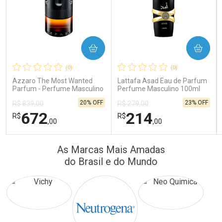
COMPRAR
COMPRAR
Ativar Desconto
Ativar Desconto
(0)
(0)
Comprar sem Desconto
Comprar sem Desconto
Comprar sem Desconto
Comprar sem Desconto
Azzaro The Most Wanted
Lattafa Asad Eau de Parfum
Por R$ 172,25/cada
Por R$ 22,33/cada
Por R$ 172,25/cada
Por R$ 22,33/cada
Parfum - Perfume Masculino
Perfume Masculino 100ml
20% OFF
23% OFF
R$ 839,00
R$ 279,00
672
214
R$
R$
,00
,00
FECHAR
FECHAR
FEC
FEC
As Marcas Mais Amadas
Laboratório
Laboratório
Por Menos
Por Menos
do Brasil e do Mundo