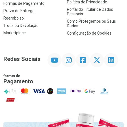
Política de Privacidade
Formas de Pagamento
Portal do Titular de Dados
Prazo de Entrega
Pessoais
Reembolso
Como Protegemos os Seus
Troca ou Devolução
Dados
Marketplace
Configuração de Cookies
YouTube
Instagram
Facebook
Twitter
Linkedin
Redes Sociais
formas de
Pagamento
PIX
MasterCard
VISA
ELO
AMEX
NuPay
Google Pay
Diners Club
Hipercard
Promoção em Destaque