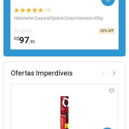
(79)
Hidratante Corporal Epidrat Corpo Intensivo 450g
25% OFF
R$ 129,90
97
R$
,90
FECHAR
FECHAR
Laboratório
Por Menos
Ofertas Imperdíveis
Imagem Anter
Próxima
ADICIO
Ativar Desconto