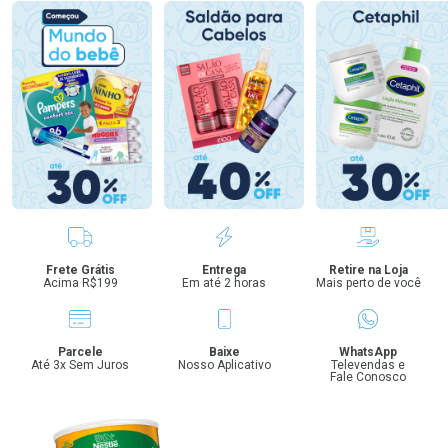
Benefícios
Frete Grátis
Entrega
Retire na Loja
Acima R$199
Em até 2 horas
Mais perto de você
Parcele
Baixe
WhatsApp
Até 3x Sem Juros
Nosso Aplicativo
Televendas e
Fale Conosco