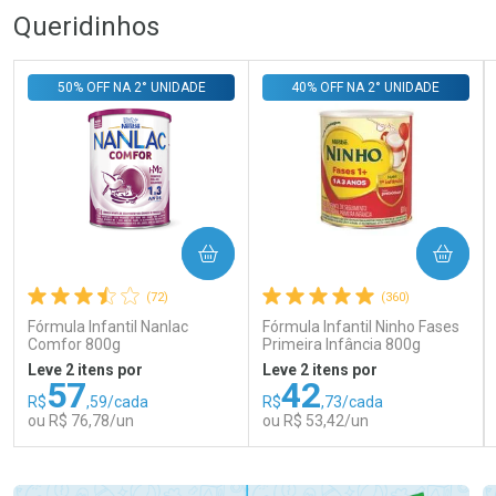
Queridinhos
50% OFF NA 2° UNIDADE
40% OFF NA 2° UNIDADE
COMPRAR
COMPRAR
(72)
(360)
Fórmula Infantil Nanlac
Fórmula Infantil Ninho Fases
Comfor 800g
Primeira Infância 800g
Leve 2 itens por
Leve 2 itens por
57
42
R$
,59/cada
R$
,73/cada
ou R$ 76,78/un
ou R$ 53,42/un
FECHAR
FECHAR
FEC
FEC