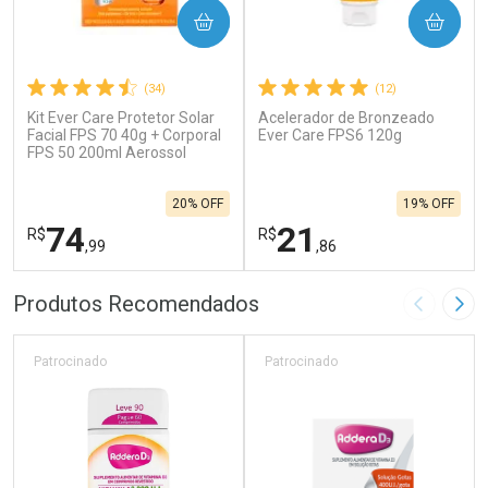
COMPRAR
COMPRAR
(34)
(12)
Kit Ever Care Protetor Solar
Acelerador de Bronzeado
Facial FPS 70 40g + Corporal
Ever Care FPS6 120g
FPS 50 200ml Aerossol
20% OFF
19% OFF
74
21
R$
R$
,99
,86
FECHAR
F
FECHAR
F
Produtos Recomendados
Imagem A
Pró
Laboratório
Laboratório
Por Menos
Por Menos
Patrocinado
Patrocinado