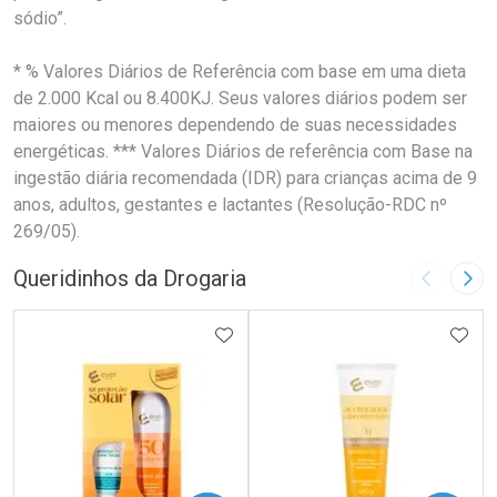
sódio”.
* % Valores Diários de Referência com base em uma dieta
de 2.000 Kcal ou 8.400KJ. Seus valores diários podem ser
maiores ou menores dependendo de suas necessidades
energéticas. *** Valores Diários de referência com Base na
ingestão diária recomendada (IDR) para crianças acima de 9
anos, adultos, gestantes e lactantes (Resolução-RDC nº
269/05).
Queridinhos da Drogaria
Imagem A
Pró
ADICIONAR AOS FAVORITOS
ADIC