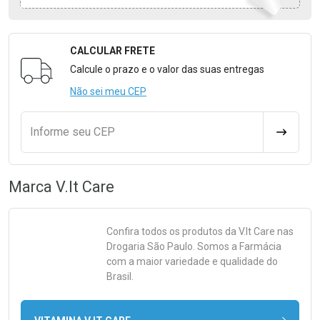
CALCULAR FRETE
Formulário para Calcular o Frete
Calcule o prazo e o valor das suas entregas
Não sei meu CEP
Informe seu CEP
CALCULA
Marca
V.It Care
Confira todos os produtos da
V.It Care
nas
Drogaria São Paulo. Somos a Farmácia
com a maior variedade e qualidade do
Brasil.