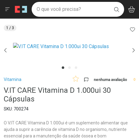
Drogaria São Paulo
Menu
Aces
Ir direto para a home
O que você precisa?
V
i
BUSCAR
Navegue pela página
Ir direto para o conteúdo
Faça a sua busca
Ir direto para a busca
Ir direto para a conta
AD
1
/ 3
Ir direto para a ajuda
Ir direto para a notificações
Ir direto para o carrinho
Ir direto para o menu
Breadcrumb
Vitamina
nenhuma avaliação
0
V.IT CARE Vitamina D 1.000ui 30
Cápsulas
700274
O V.IT CARE Vitamina D 1.000ui é um suplemento alimentar que
ajuda a suprir a carência de vitamina D no organismo, nutriente
essencial para a manutenção da saúde óssea e bom