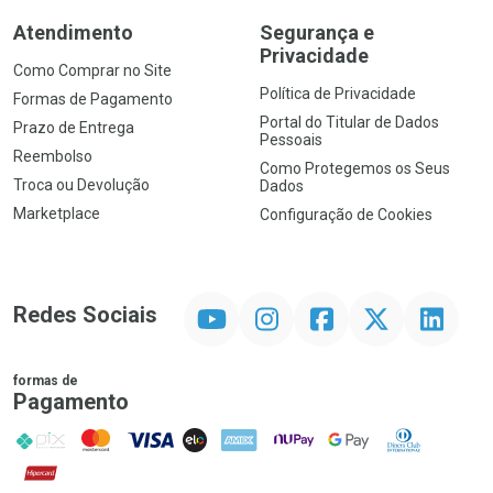
Atendimento
Segurança e
Privacidade
Como Comprar no Site
Política de Privacidade
Formas de Pagamento
Portal do Titular de Dados
Prazo de Entrega
Pessoais
Reembolso
Como Protegemos os Seus
Troca ou Devolução
Dados
Marketplace
Configuração de Cookies
YouTube
Instagram
Facebook
Twitter
Linkedin
Redes Sociais
formas de
Pagamento
PIX
MasterCard
VISA
ELO
AMEX
NuPay
Google Pay
Diners Club
Hipercard