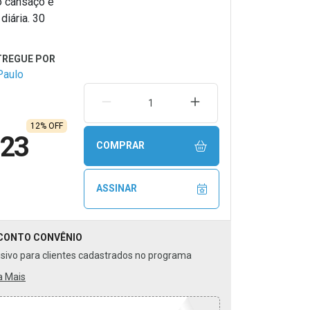
o cansaço e
diária. 30
Paulo
REMOVER UMA UNIDADE
AUMENTAR UMA UNIDA
12% OFF
,23
COMPRAR
ASSINAR
CONTO
CONVÊNIO
usivo para clientes cadastrados no programa
a Mais