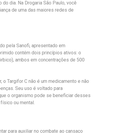
 do dia. Na Drogaria São Paulo, você
fiança de uma das maiores redes de
ido pela Sanofi, apresentado em
mido contém dois princípios ativos: o
scórbico), ambos em concentrações de 500
r, o Targifor C não é um medicamento e não
oenças. Seu uso é voltado para
que o organismo pode se beneficiar desses
físico ou mental.
tar para auxiliar no combate ao cansaço