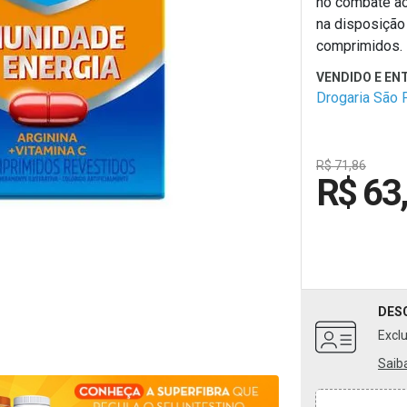
no combate a
na disposição 
comprimidos.
Drogaria São 
R$ 71,86
R$ 63
DES
Excl
Saib