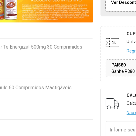
Ver Descont
CUP
Util
or Te Energiza! 500mg 30 Comprimidos
Regr
PAIS80
Ganhe R$80 
Paulo 60 Comprimidos Mastigáveis
CAL
Formulári
Calc
Não 
Informe se