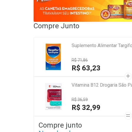
Compre Junto
Suplemento Alimentar Targif
R$ 71,86
R$ 63,23
Vitamina B12 Drogaria São 
R$ 36,59
R$ 32,99
Compre junto