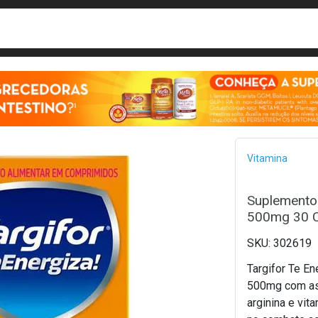
busca
isa?
Bread
Vitamina
Suplemento 
500mg 30 
302619
Targifor Te En
500mg com as
arginina e vita