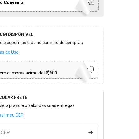
o Convênio
OM DISPONÍVEL
ize o cupom ao lado no carrinho de compras
as de Uso
em compras acima de R$600
CULAR FRETE
o para Calcular o Frete
ule o prazo e o valor das suas entregas
sei meu CEP
u CEP
CALCULAR FRETE