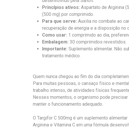
desenvolvido pela Sanofi.
Princípios ativos:
Aspartato de Arginina (
(500 mg) por comprimido.
Para que serve:
Auxilia no combate ao can
recuperação de energia e a disposição no di
Como usar:
1 comprimido ao dia, preferen
Embalagem:
30 comprimidos revestidos.
Importante:
Suplemento alimentar. Não sub
tratamento médico.
Quem nunca chegou ao fim do dia completament
Para muitas pessoas, o cansaço físico e mental 
trabalho intenso, de atividades físicas frequen
Nesses momentos, o organismo pode precisar d
manter o funcionamento adequado.
O Targifor C 500mg é um suplemento alimentar 
Arginina e Vitamina C em uma fórmula desenvolv