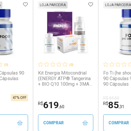
FAVORITOS
ADICIONAR AOS FAVORITOS
ADICIONAR AOS 
A
LOJA PARCEIRA
LOJA PARCEIRA
(0)
(0)
 Cápsulas 90
Kit Energia Mitocondrial
Fo Ti (he sh
 Cápsulas
(ENERGY ATP® Tangerina
90 Cápsulas 
+ BIO Q10 100mg + 3MAG
90 Cápsulas
+ BIO B-COMPLEX®)
47% OFF
R$ 94,50
619
85
R$
R$
,60
,31
COMPRAR
COMPRAR