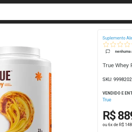
busca
isa?
Bread
Suplemento Al
nenhuma a
True Whey 
9998202
True
R$ 88
ou
6
x
de
R$ 148