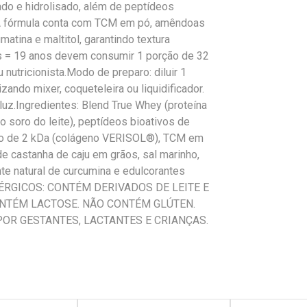
do e hidrolisado, além de peptídeos
 A fórmula conta com TCM em pó, amêndoas
atina e maltitol, garantindo textura
os = 19 anos devem consumir 1 porção de 32
nutricionista.Modo de preparo: diluir 1
ando mixer, coqueteleira ou liquidificador.
luz.Ingredientes: Blend True Whey (proteína
do soro do leite), peptídeos bioativos de
io de 2 kDa (colágeno VERISOL®), TCM em
e castanha de caju em grãos, sal marinho,
te natural de curcumina e edulcorantes
ol.ALÉRGICOS: CONTÉM DERIVADOS DE LEITE E
ONTÉM LACTOSE. NÃO CONTÉM GLÚTEN.
OR GESTANTES, LACTANTES E CRIANÇAS.