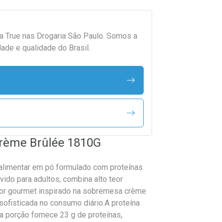
da
True
nas Drogaria São Paulo. Somos a
ade e qualidade do Brasil.
Crème Brûlée 1810G
imentar em pó formulado com proteínas
vido para adultos, combina alto teor
abor gourmet inspirado na sobremesa crème
ofisticada no consumo diário.A proteína
a porção fornece 23 g de proteínas,