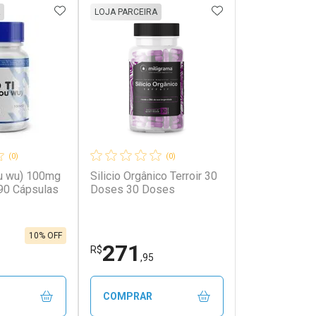
FAVORITOS
ADICIONAR AOS FAVORITOS
ADICIONAR AOS 
LOJA PARCEIRA
(0)
(0)
ou wu) 100mg
Silicio Orgânico Terroir 30
90 Cápsulas
Doses 30 Doses
10% OFF
271
R$
,95
COMPRAR