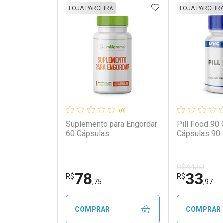
ADICIONAR AOS 
LOJA PARCEIRA
LOJA PARCEIR
(0)
Suplemento para Engordar
Pill Food 90
60 Cápsulas
Cápsulas 90
R$ 64,50
78
33
R$
R$
,75
,97
COMPRAR
COMPRAR