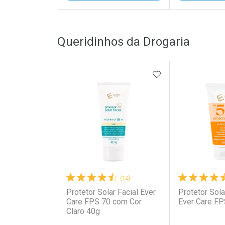
FECHAR
FECHAR
Queridinhos da Drogaria
Laboratório
Laborató
Por Menos
Por Men
ADICIONAR AOS 
(12)
Protetor Solar Facial Ever
Protetor Sola
Ativar Desconto
Ativar Des
Care FPS 70 com Cor
Ever Care FP
Claro 40g
Comprar sem Desconto
Comprar s
Comprar sem Desconto
Comprar s