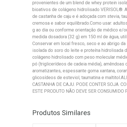
provenientes de um blend de whey protein isola
bioativos de colágeno hidrolisado VERISOL®.
de castanha de caju e é adoçada com stevia, taum
cremosa e sabor equilibrado.Como usar: adult
g ao dia ou conforme orientação de médico e/ou 
medida dosadora (32 g) em 150 ml de água, utiliz
Conservar em local fresco, seco e ao abrigo da 
isolada do soro do leite e proteína hidrolisada 
colágeno hidrolisado com peso molecular méd
pó (triglicerídeos de cadeia média), amêndoas d
aromatizantes, espessante goma xantana, coran
glicosídeos de esteviol, taumatina e maltit
CASTANHA DE CAJU. PODE CONTER SOJA. C
ESTE PRODUTO NÃO DEVE SER CONSUMIDO P
Produtos Similares