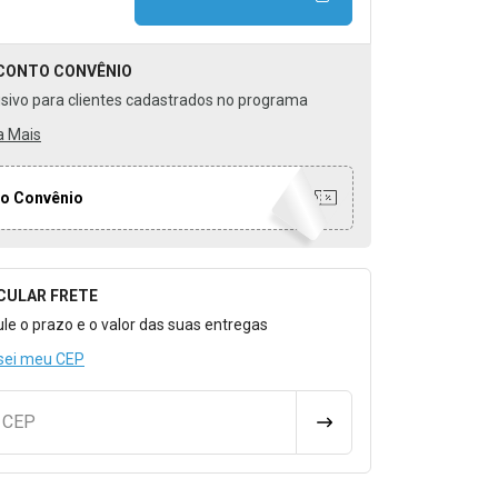
CONTO
CONVÊNIO
usivo para clientes cadastrados no programa
a Mais
o Convênio
CULAR FRETE
o para Calcular o Frete
ule o prazo e o valor das suas entregas
sei meu CEP
u CEP
CALCULAR FRETE