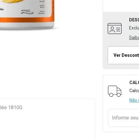
DES
Excl
Saib
Ver Descont
CAL
Formulári
Calc
Não 
ûlée 1810G
Informe se