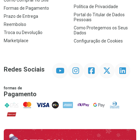
Como Comprar no Site
Política de Privacidade
Formas de Pagamento
Portal do Titular de Dados
Prazo de Entrega
Pessoais
Reembolso
Como Protegemos os Seus
Troca ou Devolução
Dados
Marketplace
Configuração de Cookies
YouTube
Instagram
Facebook
Twitter
Linkedin
Redes Sociais
formas de
Pagamento
PIX
MasterCard
VISA
ELO
AMEX
NuPay
Google Pay
Diners Club
Hipercard
Promoção em Destaque