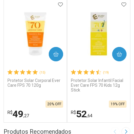
ADICIONAR AOS FAVORITOS
ADIC
COMPRAR
COMPRAR
(15)
(19)
Protetor Solar Corporal Ever
Protetor Solar Infantil Facial
Care FPS 70 120g
Ever Care FPS 70 Kids 12g
Stick
20% OFF
19% OFF
49
52
R$
R$
,27
,64
FECHAR
F
FECHAR
F
Produtos Recomendados