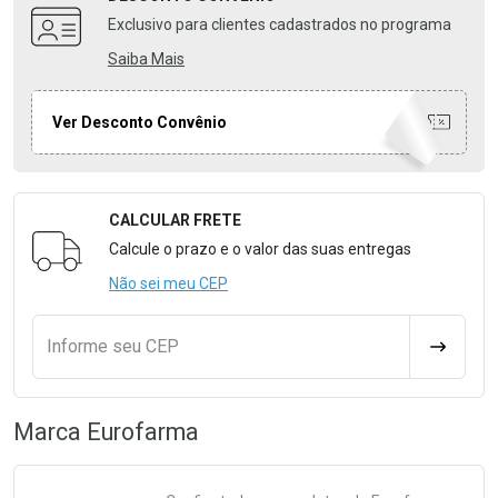
Exclusivo para clientes cadastrados no programa
Saiba Mais
Ver Desconto Convênio
CALCULAR FRETE
Formulário para Calcular o Frete
Calcule o prazo e o valor das suas entregas
Não sei meu CEP
Informe seu CEP
CALCULA
Marca
Eurofarma