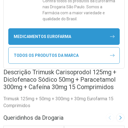
Confira todos os produtos da
Eurofarma
nas Drogaria São Paulo. Somos a
Farmácia com a maior variedade e
qualidade do Brasil.
MEDICAMENTOS EUROFARMA
TODOS OS PRODUTOS DA MARCA
Descrição Trimusk Carisoprodol 125mg +
Diclofenaco Sódico 50mg + Paracetamol
300mg + Cafeína 30mg 15 Comprimidos
Trimusk 125mg + 50mg + 300mg + 30mg Eurofarma 15
Comprimidos
Queridinhos da Drogaria
Imagem A
Pró