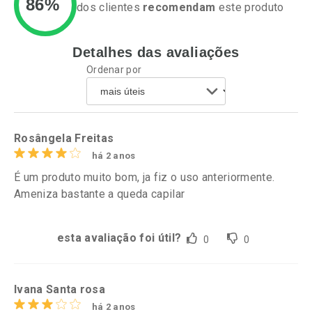
86%
dos clientes
recomendam
este produto
Detalhes das avaliações
Ativar Desconto
Ativar Desconto
Ordenar por
Comprar sem Desconto
Comprar sem Desconto
Por R$ 20,24/cada
Por R$ 60,74/cada
Comprar sem Desconto
Comprar sem Desconto
Por R$ 20,24/cada
Por R$ 60,74/cada
Rosângela Freitas
há 2 anos
É um produto muito bom, ja fiz o uso anteriormente.
Ameniza bastante a queda capilar
esta avaliação foi útil?
0
0
Ivana Santa rosa
há 2 anos