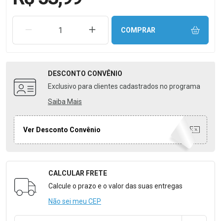
REMOVER UMA UNIDADE
AUMENTAR UMA UNIDADE
COMPRAR
DESCONTO
CONVÊNIO
Exclusivo para clientes cadastrados no programa
Saiba Mais
Ver Desconto Convênio
CALCULAR FRETE
Formulário para Calcular o Frete
Calcule o prazo e o valor das suas entregas
Não sei meu CEP