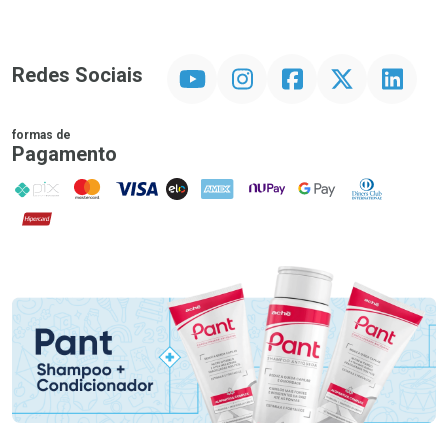
YouTube
Instagram
Facebook
Twitter
Linkedin
Redes Sociais
formas de
Pagamento
PIX
MasterCard
VISA
ELO
AMEX
NuPay
Google Pay
Diners Club
Hipercard
Promoção em Destaque