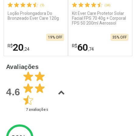
(9)
(34)
Loção Prolongadora Do
Kit Ever Care Protetor Solar
Bronzeado Ever Care 120g
Facial FPS 70 40g + Corporal
FPS 50 200ml Aerossol
19% OFF
35% OFF
20
60
R$
R$
,24
,74
FECHAR
F
FECHAR
F
Avaliações
Laboratório
Laboratório
Por Menos
Por Menos
4.6
7
avaliações