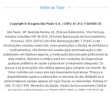
Voltar ao Topo
Copyright
Copyright © Drogaria São Paulo S.A. | CNPJ: 61.412.110/0565-33
São Paulo - SP: Avenida Renata, 60, Chácara Belenzinho - Vila Formosa
Gislaine Lima Meo CRF 40.354 | 24 horas| Autorização de funcionamento:
Processo: 2531.559767/2014-90 Autorização/MS: 7.31847.3 | As
informações contidas neste site, como promoções e ofertas de remédios e
medicamentos, não devem ser usadas para automedicação e não
substituem, em hipótese alguma, a medicação prescrita pelo profissional da
área médica. Somente o médico está em condições de diagnosticar
qualquer problema de saúde e prescrever o tratamento adequado. Os
preços e as promoções são válidos apenas para compras via internet. As
fotos contidas em nosso site são meramente ilustrativas. *Preços e
disponibilidade sujeitos a alterações no decorrer do dia. Antibióticos e
antimicrobianos vendas apenas em lojas físicas ou televendas. Portaria nº
344 - 01/02/1999 - Ministério da Saúde. Horário de funcionamento Central
de Vendas e Atendimento ao Cliente 4003 3393 ou 0800 779 8767 de
domingo a domingo das 08h00 às 20h00.
R$ 53,99
LGPD Aceite os Cookies
COMPRAR