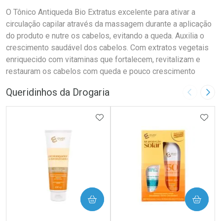
O Tônico Antiqueda Bio Extratus excelente para ativar a
circulação capilar através da massagem durante a aplicação
do produto e nutre os cabelos, evitando a queda. Auxilia o
crescimento saudável dos cabelos. Com extratos vegetais
enriquecido com vitaminas que fortalecem, revitalizam e
restauram os cabelos com queda e pouco crescimento
Queridinhos da Drogaria
Imagem A
Pró
ADICIONAR AOS FAVORITOS
ADIC
COMPRAR
COMPRAR