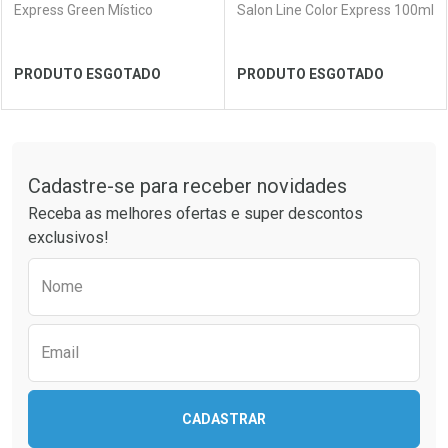
Express Green Místico
Salon Line Color Express 100ml
PRODUTO ESGOTADO
PRODUTO ESGOTADO
FECHAR
FECHAR
FEC
FEC
Tudo sobre a Drogaria São Paulo
Cadastre-se para receber novidades
Laboratório
Por Menos
Laboratório
Por Menos
Receba as melhores ofertas e super descontos
exclusivos!
Preencha o formulário abaixo para receber 
Nome
Email
CADASTRAR