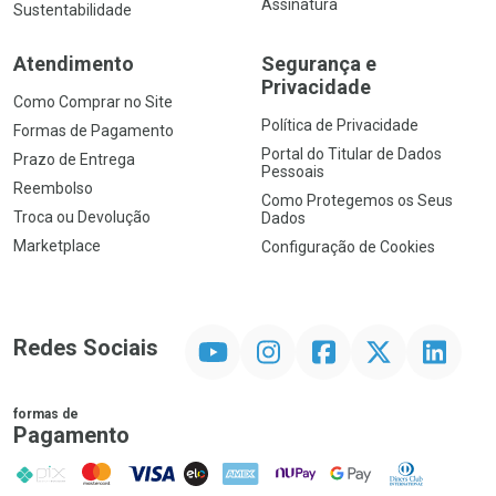
Assinatura
Sustentabilidade
Atendimento
Segurança e
Privacidade
Como Comprar no Site
Política de Privacidade
Formas de Pagamento
Portal do Titular de Dados
Prazo de Entrega
Pessoais
Reembolso
Como Protegemos os Seus
Troca ou Devolução
Dados
Marketplace
Configuração de Cookies
YouTube
Instagram
Facebook
Twitter
Linkedin
Redes Sociais
formas de
Pagamento
PIX
MasterCard
VISA
ELO
AMEX
NuPay
Google Pay
Diners Club