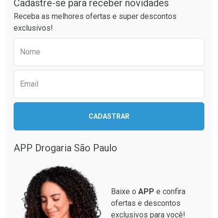
Cadastre-se para receber novidades
Ativar Desconto
Ativar Desconto
Receba as melhores ofertas e super descontos
Comprar sem Desconto
Comprar sem Desconto
exclusivos!
Por R$ 55,99/cada
Por R$ 52,64/cada
Comprar sem Desconto
Comprar sem Desconto
Preencha o formulário abaixo para receber 
Por R$ 55,99/cada
Por R$ 52,64/cada
Nome
Email
CADASTRAR
APP Drogaria São Paulo
Baixe o
APP
e confira
ofertas e descontos
exclusivos para você!