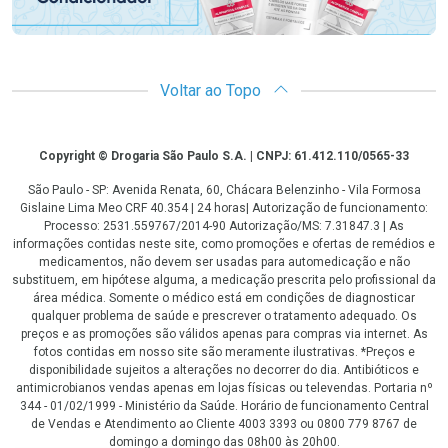
Voltar ao Topo
Copyright
Copyright © Drogaria São Paulo S.A. | CNPJ: 61.412.110/0565-33
São Paulo - SP: Avenida Renata, 60, Chácara Belenzinho - Vila Formosa
Gislaine Lima Meo CRF 40.354 | 24 horas| Autorização de funcionamento:
Processo: 2531.559767/2014-90 Autorização/MS: 7.31847.3 | As
informações contidas neste site, como promoções e ofertas de remédios e
medicamentos, não devem ser usadas para automedicação e não
substituem, em hipótese alguma, a medicação prescrita pelo profissional da
área médica. Somente o médico está em condições de diagnosticar
qualquer problema de saúde e prescrever o tratamento adequado. Os
preços e as promoções são válidos apenas para compras via internet. As
fotos contidas em nosso site são meramente ilustrativas. *Preços e
disponibilidade sujeitos a alterações no decorrer do dia. Antibióticos e
antimicrobianos vendas apenas em lojas físicas ou televendas. Portaria nº
344 - 01/02/1999 - Ministério da Saúde. Horário de funcionamento Central
de Vendas e Atendimento ao Cliente 4003 3393 ou 0800 779 8767 de
domingo a domingo das 08h00 às 20h00.