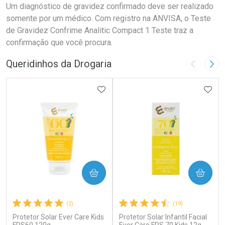
Um diagnóstico de gravidez confirmado deve ser realizado
somente por um médico. Com registro na ANVISA, o Teste
de Gravidez Confrime Analitic Compact 1 Teste traz a
confirmação que você procura.
Queridinhos da Drogaria
Imagem A
Pró
ADICIONAR AOS FAVORITOS
ADIC
COMPRAR
COMPRAR
(2)
(19)
Protetor Solar Ever Care Kids
Protetor Solar Infantil Facial