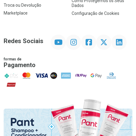
Como Protegemos os Seus
Troca ou Devolução
Dados
Marketplace
Configuração de Cookies
YouTube
Instagram
Facebook
Twitter
Linkedin
Redes Sociais
formas de
Pagamento
PIX
MasterCard
VISA
ELO
AMEX
NuPay
Google Pay
Diners Club
Hipercard
Promoção em Destaque