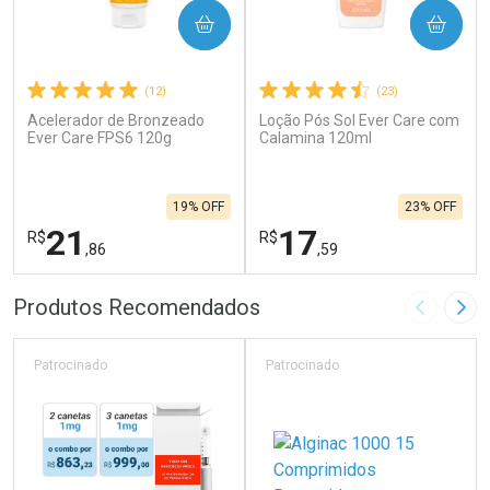
COMPRAR
COMPRAR
(12)
(23)
Acelerador de Bronzeado
Loção Pós Sol Ever Care com
Ever Care FPS6 120g
Calamina 120ml
19% OFF
23% OFF
21
17
R$
R$
,86
,59
FECHAR
F
FECHAR
F
Produtos Recomendados
Imagem A
Pró
Laboratório
Laboratório
Por Menos
Por Menos
Patrocinado
Patrocinado