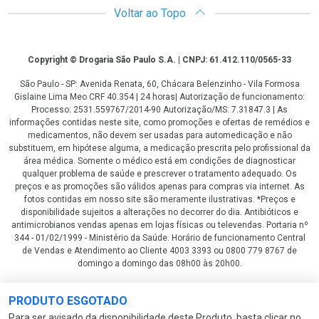
Voltar ao Topo
Copyright
Copyright © Drogaria São Paulo S.A. | CNPJ: 61.412.110/0565-33
São Paulo - SP: Avenida Renata, 60, Chácara Belenzinho - Vila Formosa
Gislaine Lima Meo CRF 40.354 | 24 horas| Autorização de funcionamento:
Processo: 2531.559767/2014-90 Autorização/MS: 7.31847.3 | As
informações contidas neste site, como promoções e ofertas de remédios e
medicamentos, não devem ser usadas para automedicação e não
substituem, em hipótese alguma, a medicação prescrita pelo profissional da
área médica. Somente o médico está em condições de diagnosticar
qualquer problema de saúde e prescrever o tratamento adequado. Os
preços e as promoções são válidos apenas para compras via internet. As
fotos contidas em nosso site são meramente ilustrativas. *Preços e
disponibilidade sujeitos a alterações no decorrer do dia. Antibióticos e
antimicrobianos vendas apenas em lojas físicas ou televendas. Portaria nº
344 - 01/02/1999 - Ministério da Saúde. Horário de funcionamento Central
de Vendas e Atendimento ao Cliente 4003 3393 ou 0800 779 8767 de
domingo a domingo das 08h00 às 20h00.
LGPD Aceite os Cookies
PRODUTO ESGOTADO
Para ser avisado da disponibilidade deste Produto, basta clicar no