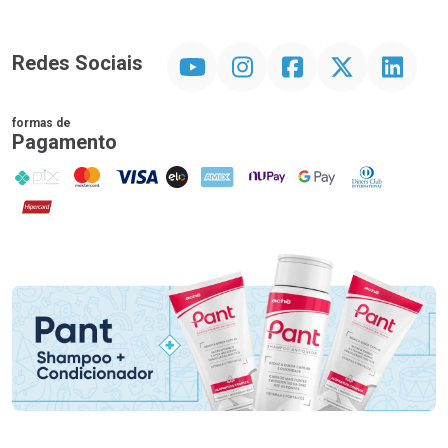
YouTube
Instagram
Facebook
Twitter
Linkedin
Redes Sociais
formas de
Pagamento
PIX
MasterCard
VISA
ELO
AMEX
NuPay
Google Pay
Diners Club
Hipercard
Promoção em Destaque