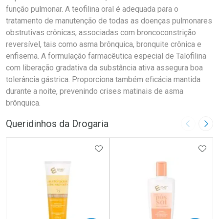
função pulmonar. A teofilina oral é adequada para o
tratamento de manutenção de todas as doenças pulmonares
obstrutivas crônicas, associadas com broncoconstrição
reversível, tais como asma brônquica, bronquite crônica e
enfisema. A formulação farmacêutica especial de Talofilina
com liberação gradativa da substância ativa assegura boa
tolerância gástrica. Proporciona também eficácia mantida
durante a noite, prevenindo crises matinais de asma
brônquica.
Queridinhos da Drogaria
Imagem A
Pró
ADICIONAR AOS FAVORITOS
ADIC