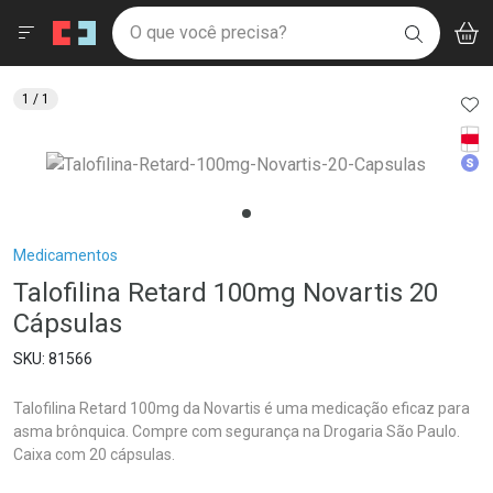
Drogaria São Paulo
Menu
Aces
Ir direto para a home
O que você precisa?
V
i
BUSCAR
Navegue pela página
Ir direto para o conteúdo
Faça a sua busca
Ir direto para a busca
Ir direto para a conta
AD
1
/ 1
Ir direto para a ajuda
Tarj
Ir direto para a notificações
Med
Ir direto para o carrinho
Ir direto para o menu
Breadcrumb
Medicamentos
Talofilina Retard 100mg Novartis 20
Cápsulas
81566
Talofilina Retard 100mg da Novartis é uma medicação eficaz para
asma brônquica. Compre com segurança na Drogaria São Paulo.
Caixa com 20 cápsulas.