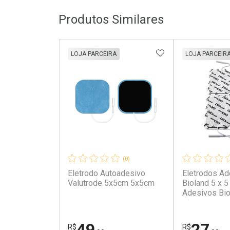
Produtos Similares
ADICIONAR AOS 
LOJA PARCEIRA
LOJA PARCEIR
(0)
Eletrodo Autoadesivo
Eletrodos Ad
Valutrode 5x5cm 5x5cm
Bioland 5 x 
Adesivos Bioland
Único
49
27
R$
R$