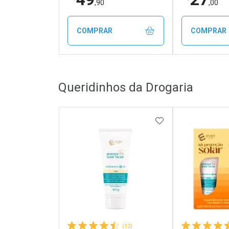
,90
,00
COMPRAR
COMPRAR
FECHAR
FECHAR
Queridinhos da Drogaria
Laboratório
Laborató
Por Menos
Por Men
ADICIONAR AOS 
(12)