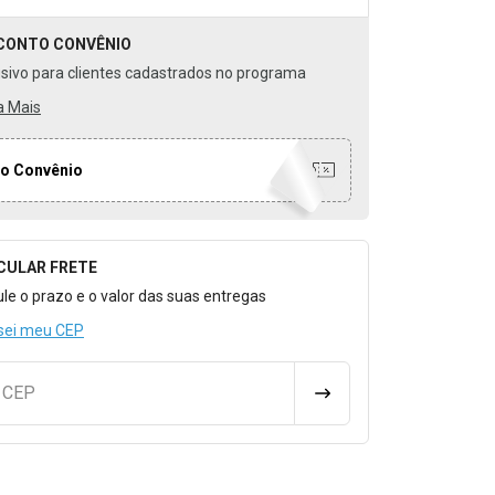
CONTO
CONVÊNIO
usivo para clientes cadastrados no programa
a Mais
o Convênio
CULAR FRETE
o para Calcular o Frete
ule o prazo e o valor das suas entregas
sei meu CEP
u CEP
CALCULAR FRETE