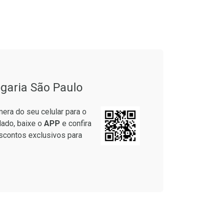
onto
Ativar Desconto
garia São Paulo
em Desconto
Comprar sem Desconto
em Desconto
Comprar sem Desconto
era do seu celular para o
7/cada
Por R$ 37,25/cada
7/cada
Por R$ 37,25/cada
lado, baixe o
APP
e confira
scontos exclusivos para