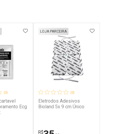
FAVORITOS
ADICIONAR AOS FAVORITOS
ADICIONAR AOS 
LOJA PARCEIRA
(0)
(0)
cartavel
Eletrodos Adesivos
oramento Ecg
Bioland 5x 9 cm Único
x
35
R$