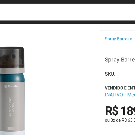
busca
isa?
Bread
Spray Barreira
Spray Barre
INATIVO - M
R$ 18
ou
3
x
de
R$ 63,