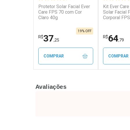
Protetor Solar Facial Ever
Kit Ever Care
Ativar Desconto
Ativar Des
Care FPS 70 com Cor
Solar Facial
Claro 40g
Corporal FPS
Comprar sem Desconto
Comprar s
Comprar sem Desconto
Comprar s
Por R$ 49,90/cada
Por R$ 27,0
Por R$ 49,90/cada
Por R$ 27,0
19% OFF
37
64
R$
R$
,25
,79
COMPRAR
COMPRAR
FECHAR
FECHAR
Avaliações
Laboratório
Laborató
Por Menos
Por Men