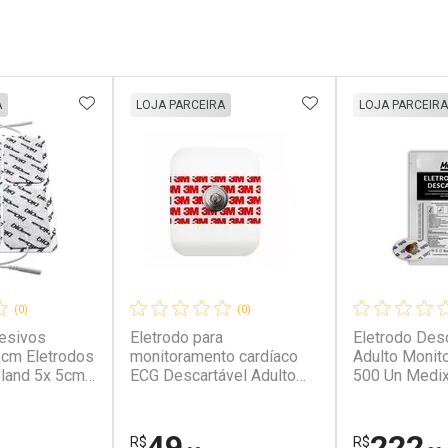
FAVORITOS
ADICIONAR AOS FAVORITOS
ADICIONAR AOS 
A
LOJA PARCEIRA
LOJA PARCEIRA
(0)
(0)
esivos
Eletrodo para
Eletrodo Des
5 cm Eletrodos
monitoramento cardíaco
Adulto Monit
 5x 5cm
ECG Descartável Adulto
500 Un Medi
2223BRQ (Pacote c/ 50un)
- 3M
49
222
R$
R$