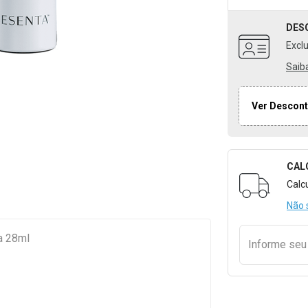
DES
Excl
Saib
Ver Descont
CAL
Formulári
Calc
Não 
a 28ml
Informe se