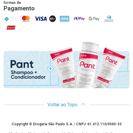
formas de
Pagamento
PIX
MasterCard
VISA
ELO
AMEX
NuPay
Google Pay
Diners Club
Hipercard
Promoção em Destaque
Voltar ao Topo
Copyright
Copyright © Drogaria São Paulo S.A. | CNPJ: 61.412.110/0565-33