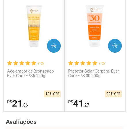
COMPRAR
COMPRAR
(12)
(12)
Acelerador de Bronzeado
Protetor Solar Corporal Ever
Ever Care FPS6 120g
Care FPS 30 200g
19% OFF
22% OFF
21
41
R$
R$
,86
,27
FECHAR
F
FECHAR
F
Avaliações