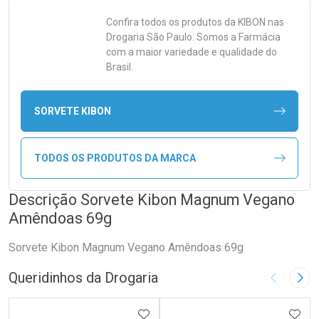
Confira todos os produtos da
KIBON
nas
Drogaria São Paulo. Somos a Farmácia
com a maior variedade e qualidade do
Brasil.
SORVETE KIBON
TODOS OS PRODUTOS DA MARCA
Descrição Sorvete Kibon Magnum Vegano
Amêndoas 69g
Sorvete Kibon Magnum Vegano Amêndoas 69g
Queridinhos da Drogaria
Imagem A
Pró
ADICIONAR AOS FAVORITOS
ADIC