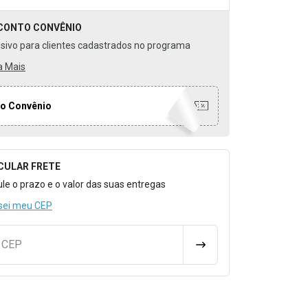
CONTO
CONVÊNIO
usivo para clientes cadastrados no programa
a Mais
o Convênio
CULAR FRETE
o para Calcular o Frete
ule o prazo e o valor das suas entregas
sei meu CEP
u CEP
CALCULAR FRETE