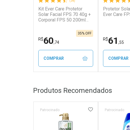
(34)
Kit Ever Care Protetor
Protetor Sola
Ativar Desconto
Ativar Des
Solar Facial FPS 70 40g +
Ever Care F
Corporal FPS 50 200ml
Aerossol
Comprar sem Desconto
Comprar s
Comprar sem Desconto
Comprar s
Por R$ 18,59/cada
Por R$ 323
Por R$ 18,59/cada
Por R$ 323,
35% OFF
60
61
R$
R$
,74
,55
COMPRAR
COMPRAR
FECHAR
FECHAR
Produtos Recomendados
Laboratório
Laborató
Por Menos
Por Men
ADICIONAR AOS 
Patrocinado
Patrocinado