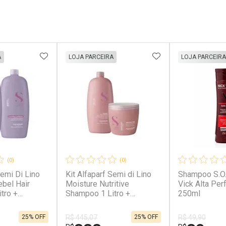
FAVORITOS
ADICIONAR AOS FAVORITOS
ADICIONAR AOS 
A
LOJA PARCEIRA
LOJA PARCEIRA
(0)
(0)
Semi Di Lino
Kit Alfaparf Semi di Lino
Shampoo S.O.
bel Hair
Moisture Nutritive
Vick Alta Pe
tro +
Shampoo 1 Litro +
250ml
 1 Litro Kit
Máscara 500 ml Kit
 Di Lino
Alfaparf Semi di Lino
25% OFF
25% OFF
R$ 445,07
R$ 49,90
mpoo
Moisture Nutritive