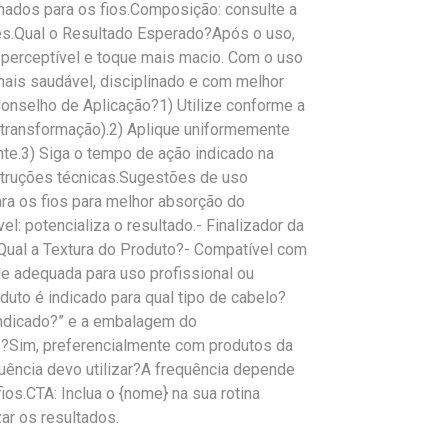
hados para os fios.Composição: consulte a
es.Qual o Resultado Esperado?Após o uso,
o perceptível e toque mais macio. Com o uso
mais saudável, disciplinado e com melhor
nselho de Aplicação?1) Utilize conforme a
u transformação).2) Aplique uniformemente
nte.3) Siga o tempo de ação indicado na
struções técnicas.Sugestões de uso
a os fios para melhor absorção do
l: potencializa o resultado.- Finalizador da
o.Qual a Textura do Produto?- Compatível com
de adequada para uso profissional ou
uto é indicado para qual tipo de cabelo?
Indicado?” e a embalagem do
s?Sim, preferencialmente com produtos da
uência devo utilizar?A frequência depende
os.CTA: Inclua o {nome} na sua rotina
zar os resultados.