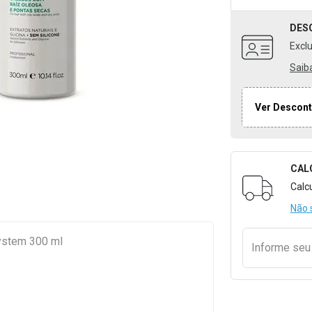
DES
Excl
Saib
Ver Descont
CAL
Formulári
Calc
Não 
ystem 300 ml
Informe se