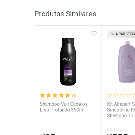
Produtos Similares
ADICIONAR AOS 
LOJA PARCEIR
(6)
Shampoo Vult Cabelos
Kit Alfaparf 
Liso Profundo 350ml
Smoothing Re
Shampoo 1 Li
Condicionador
Alfaparf Semi
R$ 431,74
Smooth Sha