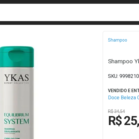
busca
isa?
Bread
Shampoo
Shampoo Yk
9998210
Doce Beleza 
R$ 34,54
R$ 25