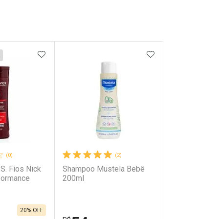
FAVORITOS
ADICIONAR AOS FAVORITOS
ADICIONAR AOS 
(0)
(2)
S. Fios Nick
Shampoo Mustela Bebê
rformance
200ml
20% OFF