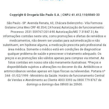
Copyright
Copyright © Drogaria São Paulo S.A. | CNPJ: 61.412.110/0565-33
São Paulo - SP: Avenida Renata, 60, Chácara Belenzinho - Vila Formosa
Gislaine Lima Meo CRF 40.354 | 24 horas| Autorização de funcionamento:
Processo: 2531.559767/2014-90 Autorização/MS: 7.31847.3 | As
informações contidas neste site, como promoções e ofertas de remédios e
medicamentos, não devem ser usadas para automedicação e não
substituem, em hipótese alguma, a medicação prescrita pelo profissional da
área médica. Somente o médico está em condições de diagnosticar
qualquer problema de saúde e prescrever o tratamento adequado. Os
preços e as promoções são válidos apenas para compras via internet. As
fotos contidas em nosso site são meramente ilustrativas. *Preços e
disponibilidade sujeitos a alterações no decorrer do dia. Antibióticos e
antimicrobianos vendas apenas em lojas físicas ou televendas. Portaria nº
344 - 01/02/1999 - Ministério da Saúde. Horário de funcionamento Central
de Vendas e Atendimento ao Cliente 4003 3393 ou 0800 779 8767 de
domingo a domingo das 08h00 às 20h00.
LGPD Aceite os Cookies