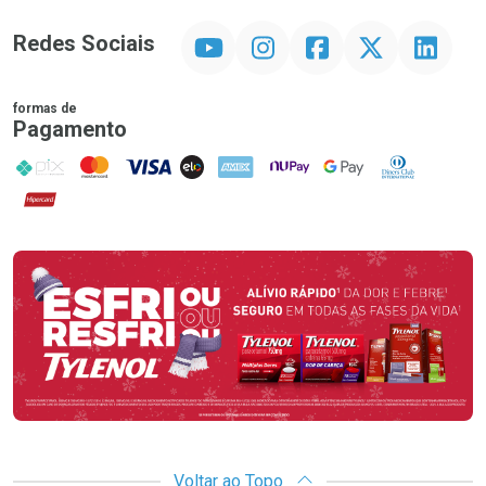
YouTube
Instagram
Facebook
Twitter
Linkedin
Redes Sociais
formas de
Pagamento
PIX
MasterCard
VISA
ELO
AMEX
NuPay
Google Pay
Diners Club
Hipercard
Promoção em Destaque
Voltar ao Topo