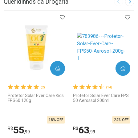
Queridinhos da Drogaria
Imagem A
Pró
ADICIONAR AOS FAVORITOS
ADIC
COMPRAR
COMPRAR
(2)
(14)
Protetor Solar Ever Care Kids
Protetor Solar Ever Care FPS
FPS60 120g
50 Aerossol 200ml
18% OFF
24% OFF
55
63
R$
R$
,99
,99