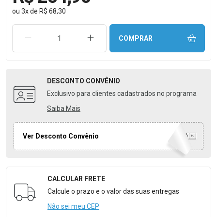
ou
3
x
de
R$ 68,30
REMOVER UMA UNIDADE
AUMENTAR UMA UNIDADE
COMPRAR
DESCONTO
CONVÊNIO
Exclusivo para clientes cadastrados no programa
Saiba Mais
Ver Desconto Convênio
CALCULAR FRETE
Formulário para Calcular o Frete
Calcule o prazo e o valor das suas entregas
Não sei meu CEP