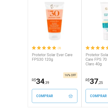
(3)
Protetor Solar Ever Care
Protetor Sola
Ativar Desconto
Ativar Des
FPS30 120g
Care FPS 70
Claro 40g
Comprar sem Desconto
Comprar s
Comprar sem Desconto
Comprar s
Por R$ 99,90/cada
Por R$ 94,9
Por R$ 99,90/cada
Por R$ 94,9
16% OFF
34
37
R$
R$
,39
,25
COMPRAR
COMPRAR