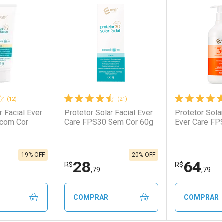
(12)
(21)
r Facial Ever
Protetor Solar Facial Ever
Protetor Sola
conto
Ativar Desconto
Ativar Desc
 com Cor
Care FPS30 Sem Cor 60g
Ever Care FP
em Desconto
Comprar sem Desconto
Comprar s
em Desconto
Comprar sem Desconto
Comprar s
0/cada
Por R$ 285,90/cada
Por R$ 589,
0/cada
Por R$ 285,90/cada
Por R$ 589,
19% OFF
20% OFF
28
64
R$
R$
,79
,79
COMPRAR
COMPRAR