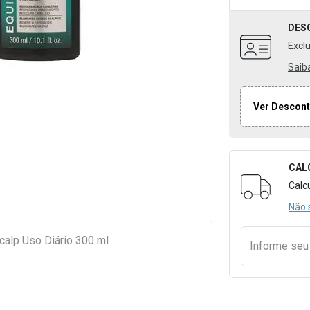
DES
Excl
Saib
Ver Descont
CAL
Formulári
Calc
Não 
calp Uso Diário 300 ml
Informe se