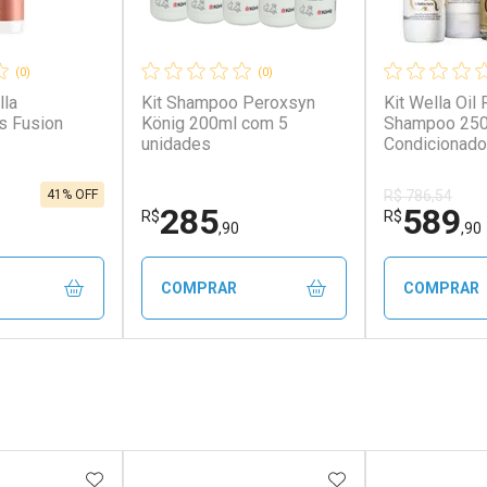
(0)
(0)
la
Kit Shampoo Peroxsyn
Kit Wella Oil 
s Fusion
König 200ml com 5
Shampoo 250
unidades
Condicionado
Máscara 150 
100 ml Kit We
41% OFF
R$ 786,54
Reflections
285
589
R$
R$
Condicionado
,90
,90
Oleo
COMPRAR
COMPRAR
FECHAR
FECHAR
FECHAR
FECHAR
rio
Laboratório
Laborató
os
Por Menos
Por Men
FAVORITOS
ADICIONAR AOS FAVORITOS
ADICIONAR AOS 