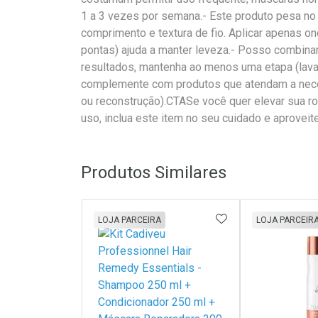
1 a 3 vezes por semana.- Este produto pesa no
comprimento e textura de fio. Aplicar apenas 
pontas) ajuda a manter leveza.- Posso combina
resultados, mantenha ao menos uma etapa (lav
complemente com produtos que atendam a nece
ou reconstrução).CTASe você quer elevar sua rot
uso, inclua este item no seu cuidado e aproveit
Produtos Similares
ADICIONAR AOS 
LOJA PARCEIRA
LOJA PARCEIR