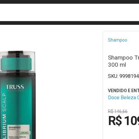
busca
isa?
Bread
Shampoo
Shampoo Tru
300 ml
9998194
Doce Beleza 
R$ 146,66
R$ 10