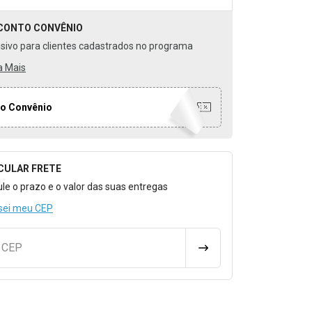
CONTO
CONVÊNIO
usivo para clientes cadastrados no programa
a Mais
o Convênio
CULAR FRETE
o para Calcular o Frete
ule o prazo e o valor das suas entregas
sei meu CEP
u CEP
CALCULAR FRETE