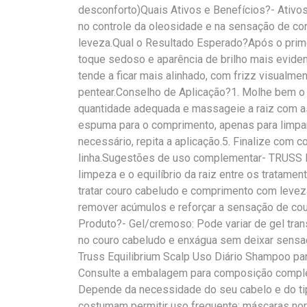
desconforto)Quais Ativos e Benefícios?- Ativos
no controle da oleosidade e na sensação de c
leveza.Qual o Resultado Esperado?Após o prime
toque sedoso e aparência de brilho mais evident
tende a ficar mais alinhado, com frizz visualme
pentear.Conselho de Aplicação?1. Molhe bem o 
quantidade adequada e massageie a raiz com as
espuma para o comprimento, apenas para limpar
necessário, repita a aplicação.5. Finalize com
linha.Sugestões de uso complementar- TRUSS E
limpeza e o equilíbrio da raiz entre os tratame
tratar couro cabeludo e comprimento com leveza
remover acúmulos e reforçar a sensação de cou
Produto?- Gel/cremoso: Pode variar de gel tran
no couro cabeludo e enxágua sem deixar sen
Truss Equilibrium Scalp Uso Diário Shampoo p
Consulte a embalagem para composição comple
Depende da necessidade do seu cabelo e do ti
costumam permitir uso frequente; máscaras n