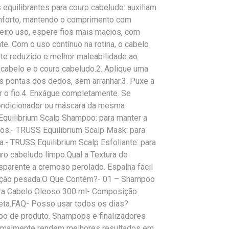
 equilibrantes para couro cabeludo: auxiliam
onforto, mantendo o comprimento com
iro uso, espere fios mais macios, com
e. Com o uso contínuo na rotina, o cabelo
nte reduzido e melhor maleabilidade ao
cabelo e o couro cabeludo.2. Aplique uma
 pontas dos dedos, sem arranhar.3. Puxe a
 o fio.4. Enxágue completamente. Se
 condicionador ou máscara da mesma
quilibrium Scalp Shampoo: para manter a
ntos.- TRUSS Equilibrium Scalp Mask: para
.- TRUSS Equilibrium Scalp Esfoliante: para
ro cabeludo limpo.Qual a Textura do
sparente a cremoso perolado. Espalha fácil
sação pesada.O Que Contém?- 01 – Shampoo
ara Cabelo Oleoso 300 ml- Composição:
ta.FAQ- Posso usar todos os dias?
po de produto. Shampoos e finalizadores
ormalmente rendem melhores resultados em