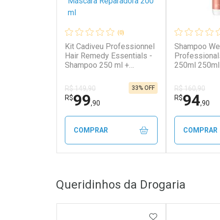
(0)
Kit Cadiveu Professionnel
Shampoo Wel
Hair Remedy Essentials -
Professional
Shampoo 250 ml +
250ml 250ml
Condicionador 250 ml +
Máscara Reparadora 200
33% OFF
R$ 149,90
R$ 160,90
ml
99
94
R$
R$
,90
,90
COMPRAR
COMPRAR
FECHAR
FECHAR
Queridinhos da Drogaria
Laboratório
Laborató
Por Menos
Por Men
ADICIONAR AOS 