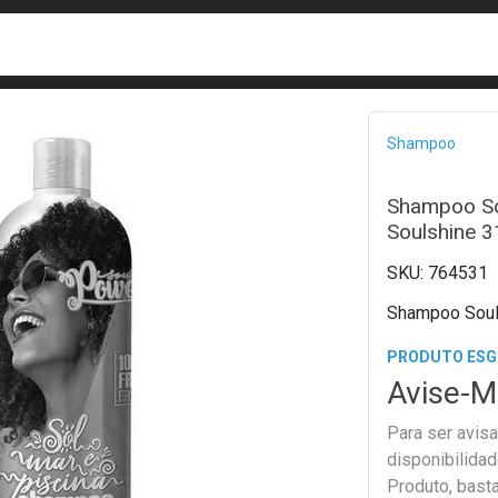
busca
isa?
Bread
Shampoo
Shampoo So
Soulshine 
764531
Shampoo Soul 
PRODUTO ES
Avise-M
Para ser avis
disponibilida
Produto, bast