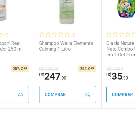
(0)
(0)
parf Real
Shampoo Wella Elements
Cia da Natur
dor 250 ml
Calming 1 Litro
Neto Combo 
em 1 Gel Fix
25% OFF
25% OFF
R$ 330,54
R$ 47,87
247
35
R$
R$
,90
,90
COMPRAR
COMPRAR
FECHAR
FECHAR
FECHAR
FECHAR
rio
Laboratório
Laborató
os
Por Menos
Por Men