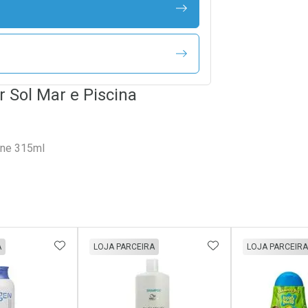
 Sol Mar e Piscina
ine 315ml
FAVORITOS
ADICIONAR AOS FAVORITOS
ADICIONAR AOS 
A
LOJA PARCEIRA
LOJA PARCEIRA