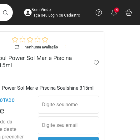
Acesse sua Conta
Precisa de 
Notific
Aces
Bem Vindo,
4
Você po
notifica
Vo
it
BUSCAR
Ver Recursos 
Faça seu Login ou Cadastro
crumb
Atendimento ao 
nenhuma avaliação
0
ul Power Sol Mar e Piscina
Central de Ajud
ADICIONAR AOS 
315ml
Televendas
4003-3393
Power Sol Mar e Piscina Soulshine 315ml
Preencher nome e email para s
GOTADO
Digite seu nome
e
ado da
Digite seu email
de deste
a preencher