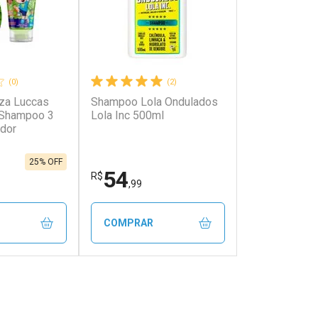
(0)
(2)
eza Luccas
Shampoo Lola Ondulados
Shampoo 3
Lola Inc 500ml
ador
25% OFF
54
R$
,99
COMPRAR
FECHAR
FECHAR
FECHAR
FECHAR
rio
Laboratório
os
Por Menos