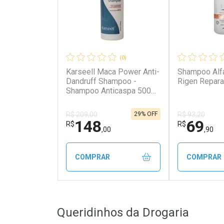
(0)
Karseell Maca Power Anti-
Shampoo Alfa
Dandruff Shampoo -
Rigen Repara
Shampoo Anticaspa 500ml
500ml
29% OFF
R$ 209,00
R$ 93,20
148
69
R$
R$
,00
,90
COMPRAR
COMPRAR
FECHAR
FECHAR
Queridinhos da Drogaria
Laboratório
Laborató
Por Menos
Por Men