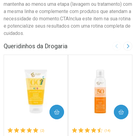
mantenha ao menos uma etapa (lavagem ou tratamento) com
a mesma linha e complemente com produtos que atendam a
necessidade do momento.CTAInclua este item na sua rotina
e potencialize seus resultados com uma rotina completa de
cuidados.
Queridinhos da Drogaria
Imagem A
Pró
COMPRAR
COMPRAR
(2)
(14)