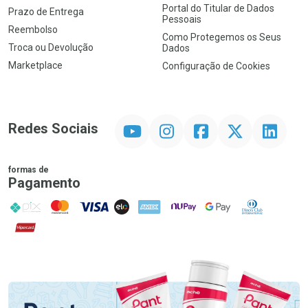
Portal do Titular de Dados
Prazo de Entrega
Pessoais
Reembolso
Como Protegemos os Seus
Troca ou Devolução
Dados
Marketplace
Configuração de Cookies
YouTube
Instagram
Facebook
Twitter
Linkedin
Redes Sociais
formas de
Pagamento
PIX
MasterCard
VISA
ELO
AMEX
NuPay
Google Pay
Diners Club
Hipercard
Promoção em Destaque