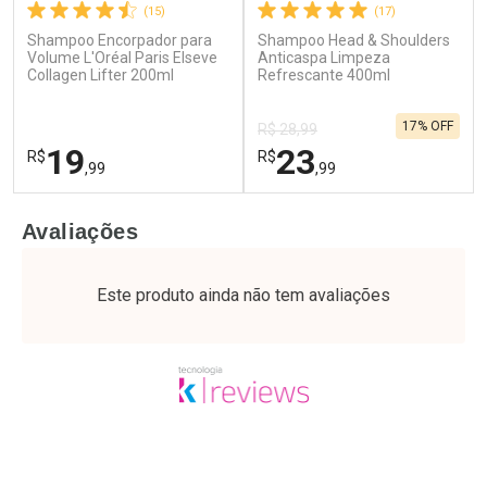
(15)
(17)
Shampoo Encorpador para
Shampoo Head & Shoulders
Ativar Desconto
Ativar Desconto
Volume L'Oréal Paris Elseve
Anticaspa Limpeza
Collagen Lifter 200ml
Comprar sem Desconto
Refrescante 400ml
Comprar sem Desconto
Por R$ 55,99/cada
Por R$ 63,99/cada
Comprar sem Desconto
Comprar sem Desconto
17% OFF
Por R$ 55,99/cada
Por R$ 63,99/cada
R$ 28,99
19
23
R$
R$
,99
,99
FECHAR
F
FECHAR
F
Avaliações
Laboratório
Laboratório
Por Menos
Por Menos
Este produto ainda não tem avaliações