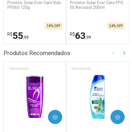
Protetor Solar Ever Care Kids
Protetor Solar Ever Care FPS
FPS60 120g
50 Aerossol 200ml
18% OFF
24% OFF
55
63
R$
R$
,99
,99
FECHAR
F
FECHAR
F
Produtos Recomendados
Imagem A
Pró
Laboratório
Laboratório
Por Menos
Por Menos
Patrocinado
Patrocinado
COMPRAR
COMPRAR