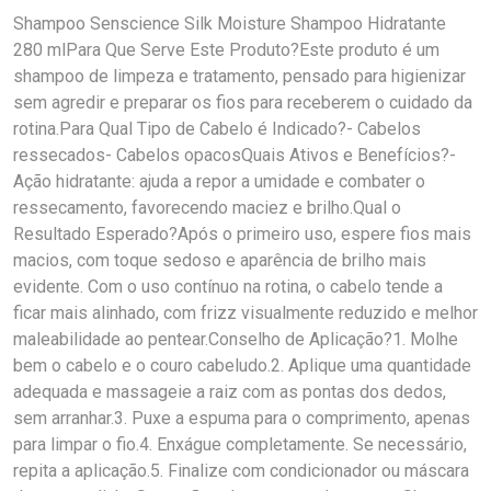
Shampoo Senscience Silk Moisture Shampoo Hidratante
280 mlPara Que Serve Este Produto?Este produto é um
shampoo de limpeza e tratamento, pensado para higienizar
sem agredir e preparar os fios para receberem o cuidado da
rotina.Para Qual Tipo de Cabelo é Indicado?- Cabelos
ressecados- Cabelos opacosQuais Ativos e Benefícios?-
Ação hidratante: ajuda a repor a umidade e combater o
ressecamento, favorecendo maciez e brilho.Qual o
Resultado Esperado?Após o primeiro uso, espere fios mais
macios, com toque sedoso e aparência de brilho mais
evidente. Com o uso contínuo na rotina, o cabelo tende a
ficar mais alinhado, com frizz visualmente reduzido e melhor
maleabilidade ao pentear.Conselho de Aplicação?1. Molhe
bem o cabelo e o couro cabeludo.2. Aplique uma quantidade
adequada e massageie a raiz com as pontas dos dedos,
sem arranhar.3. Puxe a espuma para o comprimento, apenas
para limpar o fio.4. Enxágue completamente. Se necessário,
repita a aplicação.5. Finalize com condicionador ou máscara