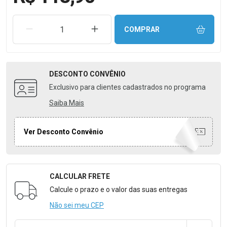
REMOVER UMA UNIDADE
AUMENTAR UMA UNIDADE
COMPRAR
DESCONTO
CONVÊNIO
Exclusivo para clientes cadastrados no programa
Saiba Mais
Ver Desconto Convênio
CALCULAR FRETE
Formulário para Calcular o Frete
Calcule o prazo e o valor das suas entregas
Não sei meu CEP