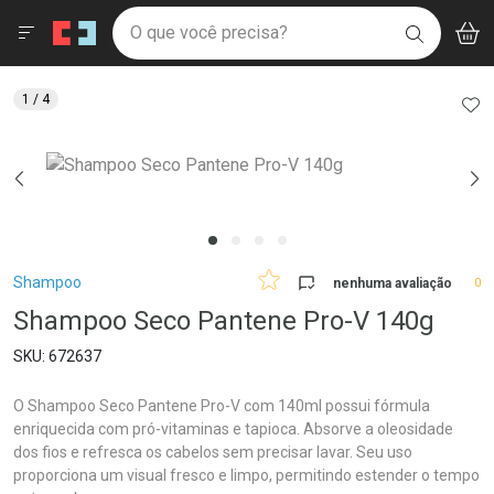
Drogaria São Paulo
Menu
Aces
Ir direto para a home
O que você precisa?
V
i
BUSCAR
Navegue pela página
Ir direto para o conteúdo
Faça a sua busca
Ir direto para a busca
Ir direto para a conta
AD
1
/ 4
Ir direto para a ajuda
Ir direto para a notificações
Ir direto para o carrinho
Ir direto para o menu
Breadcrumb
Shampoo
nenhuma avaliação
0
Shampoo Seco Pantene Pro-V 140g
672637
O Shampoo Seco Pantene Pro-V com 140ml possui fórmula
enriquecida com pró-vitaminas e tapioca. Absorve a oleosidade
dos fios e refresca os cabelos sem precisar lavar. Seu uso
proporciona um visual fresco e limpo, permitindo estender o tempo