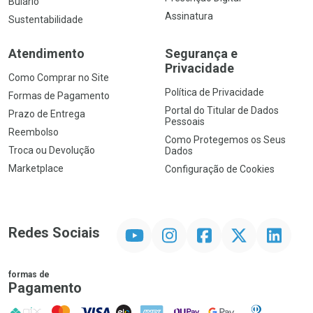
Bulário
Assinatura
Sustentabilidade
Atendimento
Segurança e
Privacidade
Como Comprar no Site
Política de Privacidade
Formas de Pagamento
Portal do Titular de Dados
Prazo de Entrega
Pessoais
Reembolso
Como Protegemos os Seus
Troca ou Devolução
Dados
Marketplace
Configuração de Cookies
YouTube
Instagram
Facebook
Twitter
Linkedin
Redes Sociais
formas de
Pagamento
PIX
MasterCard
VISA
ELO
AMEX
NuPay
Google Pay
Diners Club