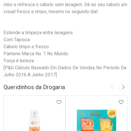
óleo e refresca o cabelo sem lavagem. Dê ao seu cabelo um
visual fresco e limpo, mesmo no segundo dia!
Estende a limpeza entre lavagens
Com Tapioca
Cabelo limpo e fresco
Pantene Marca No. 1 No Mundo
Força é beleza
[P&G Cálculo Baseado Em Dados De Vendas No Período De
Julho 2016 A Junho 2017]
Queridinhos da Drogaria
Imagem A
Pró
ADICIONAR AOS FAVORITOS
ADIC