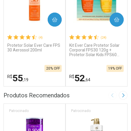
COMPRAR
COMPRAR
(4)
(24)
Protetor Solar Ever Care FPS
Kit Ever Care Protetor Solar
30 Aerossol 200ml
Corporal FPS30 120g +
Protetor Solar Kids FPS60
120g
20% OFF
19% OFF
55
52
R$
R$
,19
,64
FECHAR
F
FECHAR
F
Produtos Recomendados
Imagem A
Pró
Laboratório
Laboratório
Por Menos
Por Menos
Patrocinado
Patrocinado