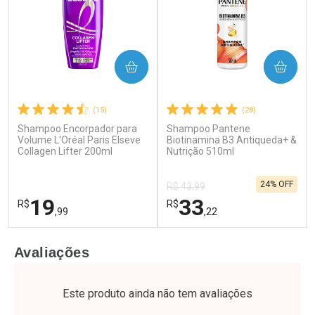
COMPRAR
COMPRAR
(15)
(28)
Shampoo Encorpador para
Shampoo Pantene
Ativar Desconto
Ativar Desconto
Volume L'Oréal Paris Elseve
Biotinamina B3 Antiqueda+ &
Collagen Lifter 200ml
Comprar sem Desconto
Nutrição 510ml
Comprar sem Desconto
Por R$ 55,19/cada
Por R$ 52,64/cada
Comprar sem Desconto
Comprar sem Desconto
24% OFF
Por R$ 55,19/cada
Por R$ 52,64/cada
R$ 43,99
19
33
R$
R$
,99
,22
FECHAR
F
FECHAR
F
Avaliações
Laboratório
Laboratório
Por Menos
Por Menos
Este produto ainda não tem avaliações