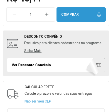
REMOVER UMA UNIDADE
AUMENTAR UMA UNIDADE
COMPRAR
DESCONTO
CONVÊNIO
Exclusivo para clientes cadastrados no programa
Saiba Mais
Ver Desconto Convênio
CALCULAR FRETE
Formulário para Calcular o Frete
Calcule o prazo e o valor das suas entregas
Não sei meu CEP