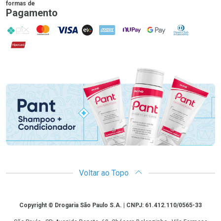
formas de
Pagamento
PIX
MasterCard
VISA
ELO
AMEX
NuPay
Google Pay
Diners Club
Hipercard
Promoção em Destaque
Voltar ao Topo
Copyright
Copyright © Drogaria São Paulo S.A. | CNPJ: 61.412.110/0565-33