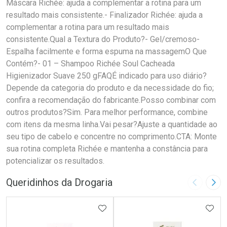
Máscara Richée: ajuda a complementar a rotina para um
resultado mais consistente.- Finalizador Richée: ajuda a
complementar a rotina para um resultado mais
consistente.Qual a Textura do Produto?- Gel/cremoso-
Espalha facilmente e forma espuma na massagemO Que
Contém?- 01 – Shampoo Richée Soul Cacheada
Higienizador Suave 250 gFAQÉ indicado para uso diário?
Depende da categoria do produto e da necessidade do fio;
confira a recomendação do fabricante.Posso combinar com
outros produtos?Sim. Para melhor performance, combine
com itens da mesma linha.Vai pesar?Ajuste a quantidade ao
seu tipo de cabelo e concentre no comprimento.CTA: Monte
sua rotina completa Richée e mantenha a constância para
potencializar os resultados.
Queridinhos da Drogaria
Imagem A
Pró
ADICIONAR AOS FAVORITOS
ADIC