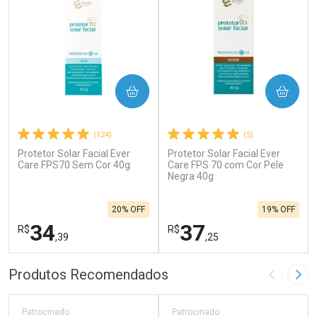
COMPRAR
COMPRAR
(124)
(5)
Protetor Solar Facial Ever
Protetor Solar Facial Ever
Care FPS70 Sem Cor 40g
Care FPS 70 com Cor Pele
Negra 40g
20% OFF
19% OFF
34
37
R$
R$
,39
,25
FECHAR
F
FECHAR
F
Produtos Recomendados
Imagem A
Pró
Laboratório
Laboratório
Por Menos
Por Menos
Patrocinado
Patrocinado