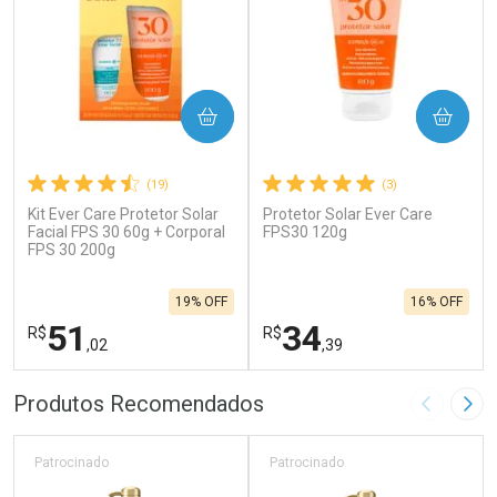
COMPRAR
COMPRAR
(19)
(3)
Kit Ever Care Protetor Solar
Protetor Solar Ever Care
Facial FPS 30 60g + Corporal
FPS30 120g
FPS 30 200g
19% OFF
16% OFF
51
34
R$
R$
,02
,39
FECHAR
F
FECHAR
F
Produtos Recomendados
Imagem A
Pró
Laboratório
Laboratório
Por Menos
Por Menos
Patrocinado
Patrocinado