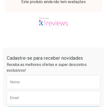
Este produto ainda não tem avaliações
Tudo sobre a Drogaria São Paulo
Cadastre-se para receber novidades
Ativar Desconto
Ativar Desconto
Receba as melhores ofertas e super descontos
Comprar sem Desconto
Comprar sem Desconto
exclusivos!
Por R$ 35,99/cada
Por R$ 33,22/cada
Comprar sem Desconto
Comprar sem Desconto
Preencha o formulário abaixo para receber 
Por R$ 35,99/cada
Por R$ 33,22/cada
Nome
Email