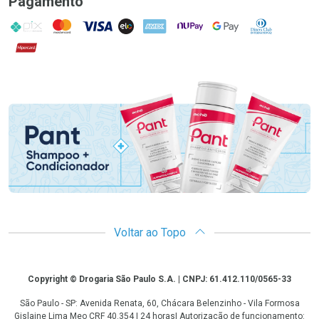
Pagamento
PIX
MasterCard
VISA
ELO
AMEX
NuPay
Google Pay
Diners Club
Hipercard
Promoção em Destaque
Voltar ao Topo
Copyright
Copyright © Drogaria São Paulo S.A. | CNPJ: 61.412.110/0565-33
São Paulo - SP: Avenida Renata, 60, Chácara Belenzinho - Vila Formosa
Gislaine Lima Meo CRF 40.354 | 24 horas| Autorização de funcionamento: