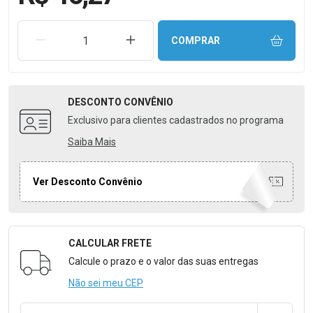
REMOVER UMA UNIDADE
AUMENTAR UMA UNIDADE
COMPRAR
DESCONTO
CONVÊNIO
Exclusivo para clientes cadastrados no programa
Saiba Mais
Ver Desconto Convênio
CALCULAR FRETE
Formulário para Calcular o Frete
Calcule o prazo e o valor das suas entregas
Não sei meu CEP