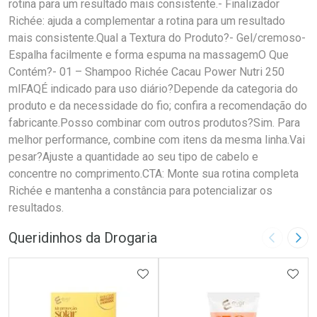
rotina para um resultado mais consistente.- Finalizador
Richée: ajuda a complementar a rotina para um resultado
mais consistente.Qual a Textura do Produto?- Gel/cremoso-
Espalha facilmente e forma espuma na massagemO Que
Contém?- 01 – Shampoo Richée Cacau Power Nutri 250
mlFAQÉ indicado para uso diário?Depende da categoria do
produto e da necessidade do fio; confira a recomendação do
fabricante.Posso combinar com outros produtos?Sim. Para
melhor performance, combine com itens da mesma linha.Vai
pesar?Ajuste a quantidade ao seu tipo de cabelo e
concentre no comprimento.CTA: Monte sua rotina completa
Richée e mantenha a constância para potencializar os
resultados.
Queridinhos da Drogaria
Imagem A
Pró
ADICIONAR AOS FAVORITOS
ADIC