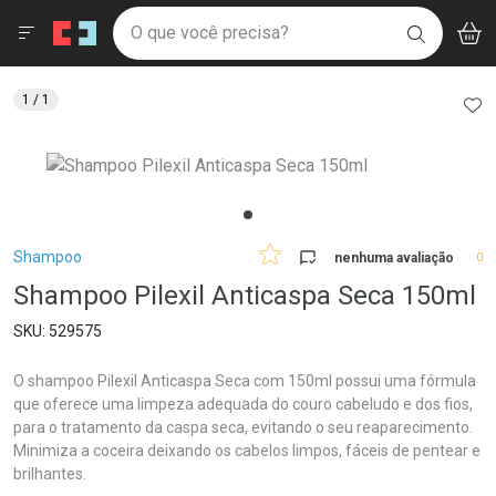
Drogaria São Paulo
Menu
Aces
Ir direto para a home
O que você precisa?
V
i
BUSCAR
Navegue pela página
Ir direto para o conteúdo
Faça a sua busca
Ir direto para a busca
Ir direto para a conta
AD
1
/ 1
Ir direto para a ajuda
Ir direto para a notificações
Ir direto para o carrinho
Ir direto para o menu
Breadcrumb
Shampoo
nenhuma avaliação
0
Shampoo Pilexil Anticaspa Seca 150ml
529575
O shampoo Pilexil Anticaspa Seca com 150ml possui uma fórmula
que oferece uma limpeza adequada do couro cabeludo e dos fios,
para o tratamento da caspa seca, evitando o seu reaparecimento.
Minimiza a coceira deixando os cabelos limpos, fáceis de pentear e
brilhantes.