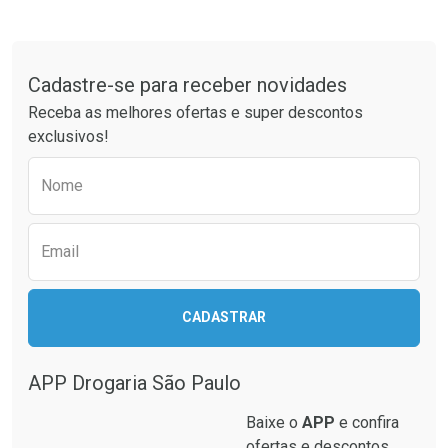
Tudo sobre a Drogaria São Paulo
Cadastre-se para receber novidades
Ativar Desconto
Ativar Desconto
Receba as melhores ofertas e super descontos
Comprar sem Desconto
Comprar sem Desconto
exclusivos!
Por R$ 40,66/cada
Por R$ 35,99/cada
Comprar sem Desconto
Comprar sem Desconto
Preencha o formulário abaixo para receber 
Por R$ 40,66/cada
Por R$ 35,99/cada
Nome
Email
CADASTRAR
APP Drogaria São Paulo
Baixe o
APP
e confira
ofertas e descontos