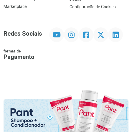
Marketplace
Configuração de Cookies
YouTube
Instagram
Facebook
Twitter
Linkedin
Redes Sociais
formas de
Pagamento
PIX
MasterCard
VISA
ELO
AMEX
NuPay
Google Pay
Diners Club
Hipercard
Promoção em Destaque