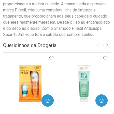
proporcionem o melhor cuidado. A conceituada e aprovada
marca Pilexil, criou uma completa linha de limpeza e
tratamento, que proporcionam aos seus cabelos o cuidado
que eles realmente merecem. Desde o liso ao encaracolado
e do seco ao oleoso. Com o Shampoo Pilexil Anticaspa
Seca 150ml você terá o cabelo que sempre sonhou.
Queridinhos da Drogaria
Imagem A
Pró
ADICIONAR AOS FAVORITOS
ADIC
COMPRAR
COMPRAR