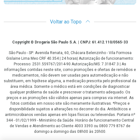
Voltar ao Topo
Copyright
Copyright © Drogaria São Paulo S.A. | CNPJ: 61.412.110/0565-33
São Paulo - SP: Avenida Renata, 60, Chácara Belenzinho - Vila Formosa
Gislaine Lima Meo CRF 40.354 | 24 horas| Autorização de funcionamento:
Processo: 2531.559767/2014-90 Autorização/MS: 7.31847.3 | As
informações contidas neste site, como promoções e ofertas de remédios e
medicamentos, não devem ser usadas para automedicação e não
substituem, em hipótese alguma, a medicação prescrita pelo profissional da
área médica. Somente o médico está em condições de diagnosticar
qualquer problema de saúde e prescrever o tratamento adequado. Os
preços e as promoções são válidos apenas para compras via internet. As
fotos contidas em nosso site são meramente ilustrativas. *Preços e
disponibilidade sujeitos a alterações no decorrer do dia. Antibióticos e
antimicrobianos vendas apenas em lojas físicas ou televendas. Portaria nº
344 - 01/02/1999 - Ministério da Saúde. Horário de funcionamento Central
de Vendas e Atendimento ao Cliente 4003 3393 ou 0800 779 8767 de
domingo a domingo das 08h00 às 20h00.