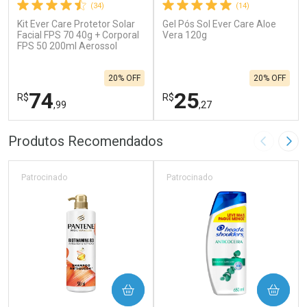
(34)
(14)
Kit Ever Care Protetor Solar
Gel Pós Sol Ever Care Aloe
Facial FPS 70 40g + Corporal
Vera 120g
FPS 50 200ml Aerossol
20% OFF
20% OFF
74
25
R$
R$
,99
,27
FECHAR
F
FECHAR
F
Produtos Recomendados
Imagem A
Pró
Laboratório
Laboratório
Por Menos
Por Menos
Patrocinado
Patrocinado
COMPRAR
COMPRAR