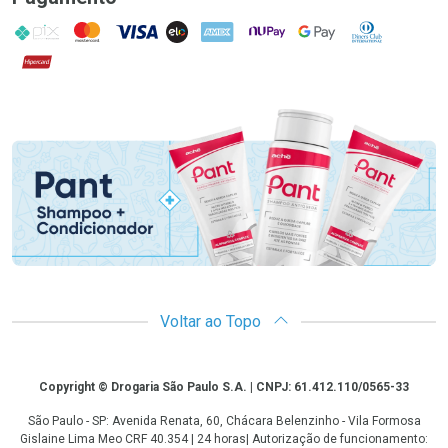
PIX
MasterCard
VISA
ELO
AMEX
NuPay
Google Pay
Diners Club
Hipercard
Promoção em Destaque
Voltar ao Topo
Copyright
Copyright © Drogaria São Paulo S.A. | CNPJ: 61.412.110/0565-33
São Paulo - SP: Avenida Renata, 60, Chácara Belenzinho - Vila Formosa
Gislaine Lima Meo CRF 40.354 | 24 horas| Autorização de funcionamento: