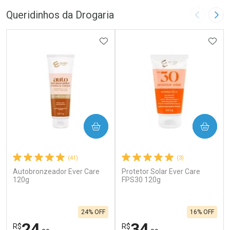
Queridinhos da Drogaria
Imagem A
Pró
ADICIONAR AOS FAVORITOS
ADIC
COMPRAR
COMPRAR
(41)
(3)
Autobronzeador Ever Care
Protetor Solar Ever Care
120g
FPS30 120g
24% OFF
16% OFF
24
34
R$
R$