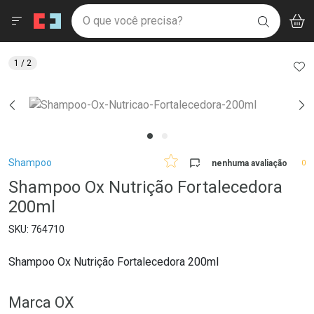
Drogaria São Paulo
Menu
Aces
Ir direto para a home
O que você precisa?
V
i
BUSCAR
Navegue pela página
Ir direto para o conteúdo
Faça a sua busca
Ir direto para a busca
Ir direto para a conta
AD
1
/ 2
Ir direto para a ajuda
Ir direto para a notificações
Ir direto para o carrinho
Ir direto para o menu
Breadcrumb
Shampoo
nenhuma avaliação
0
Shampoo Ox Nutrição Fortalecedora
200ml
764710
Shampoo Ox Nutrição Fortalecedora 200ml
Marca
OX