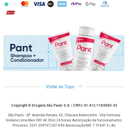
PIX
MasterCard
VISA
ELO
AMEX
NuPay
Google Pay
Diners Club
Hipercard
Promoção em Destaque
Voltar ao Topo
Copyright
Copyright © Drogaria São Paulo S.A. | CNPJ: 61.412.110/0565-33
São Paulo - SP: Avenida Renata, 60, Chácara Belenzinho - Vila Formosa
Gislaine Lima Meo CRF 40.354 | 24 horas| Autorização de funcionamento:
Processo: 2531.559767/2014-90 Autorização/MS: 7.31847.3 | As