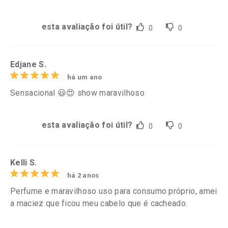
esta avaliação foi útil?
0
0
Edjane S.
há um ano
Sensacional 😃😍 show maravilhoso
esta avaliação foi útil?
0
0
Kelli S.
há 2 anos
Perfume e maravilhoso uso para consumo próprio, amei
a maciez que ficou meu cabelo que é cacheado.