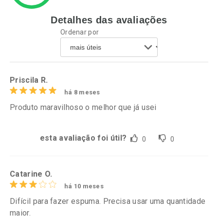
Detalhes das avaliações
Ativar Desconto
Ativar Desconto
Ordenar por
Comprar sem Desconto
Comprar sem Desconto
Por R$ 23,99/cada
Por R$ 23,42/cada
Comprar sem Desconto
Comprar sem Desconto
Por R$ 23,99/cada
Por R$ 23,42/cada
Priscila R.
há 8 meses
Produto maravilhoso o melhor que já usei
esta avaliação foi útil?
0
0
Catarine O.
há 10 meses
Difícil para fazer espuma. Precisa usar uma quantidade
maior.