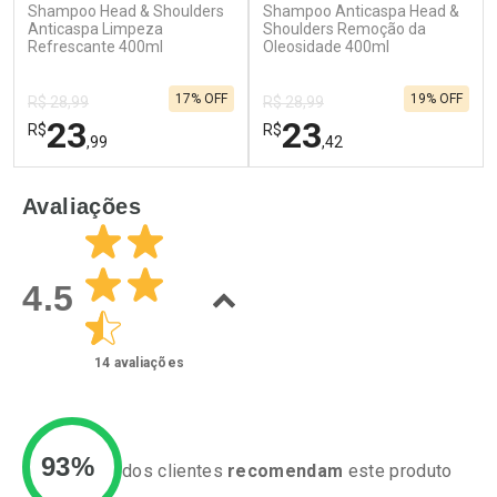
Shampoo Head & Shoulders
Shampoo Anticaspa Head &
Ativar Desconto
Ativar Desconto
Anticaspa Limpeza
Shoulders Remoção da
Refrescante 400ml
Comprar sem Desconto
Oleosidade 400ml
Comprar sem Desconto
Por R$ 12,99/cada
Por R$ 74,99/cada
Comprar sem Desconto
Comprar sem Desconto
17% OFF
19% OFF
Por R$ 12,99/cada
Por R$ 74,99/cada
R$ 28,99
R$ 28,99
23
23
R$
R$
,99
,42
FECHAR
F
FECHAR
F
Avaliações
Laboratório
Laboratório
Por Menos
Por Menos
4.5
14
avaliações
93%
dos clientes
recomendam
este produto