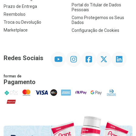
Portal do Titular de Dados
Prazo de Entrega
Pessoais
Reembolso
Como Protegemos os Seus
Troca ou Devolução
Dados
Marketplace
Configuração de Cookies
YouTube
Instagram
Facebook
Twitter
Linkedin
Redes Sociais
formas de
Pagamento
PIX
MasterCard
VISA
ELO
AMEX
NuPay
Google Pay
Diners Club
Hipercard
Promoção em Destaque