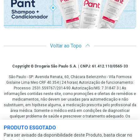
Voltar ao Topo
Copyright
Copyright © Drogaria São Paulo S.A. | CNPJ: 61.412.110/0565-33
São Paulo - SP: Avenida Renata, 60, Chácara Belenzinho - Vila Formosa
Gislaine Lima Meo CRF 40.354 | 24 horas| Autorização de funcionamento:
Processo: 2531.559767/2014-90 Autorização/MS: 7.31847.3 | As
informações contidas neste site, como promoções e ofertas de remédios e
medicamentos, não devem ser usadas para automedicação e não
substituem, em hipótese alguma, a medicação prescrita pelo profissional da
área médica. Somente o médico está em condições de diagnosticar
qualquer problema de saúde e prescrever o tratamento adequado. Os
preços e as promoções são válidos apenas para compras via internet. As
PRODUTO ESGOTADO
fotos contidas em nosso site são meramente ilustrativas. *Preços e
disponibilidade sujeitos a alterações no decorrer do dia. Antibióticos e
Para ser avisado da disponibilidade deste Produto, basta clicar no
antimicrobianos vendas apenas em lojas físicas ou televendas. Portaria nº