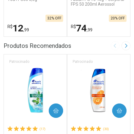
FPS 50 200ml Aerossol
32% OFF
20% OFF
12
74
R$
R$
,99
,99
FECHAR
F
FECHAR
F
Produtos Recomendados
Imagem A
Pró
Laboratório
Laboratório
Por Menos
Por Menos
Patrocinado
Patrocinado
COMPRAR
COMPRAR
(17)
(30)