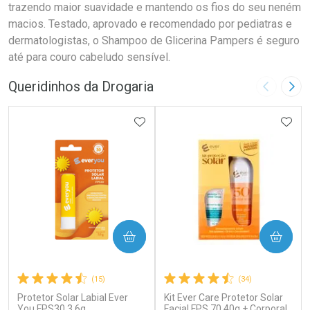
trazendo maior suavidade e mantendo os fios do seu neném
macios. Testado, aprovado e recomendado por pediatras e
dermatologistas, o Shampoo de Glicerina Pampers é seguro
até para couro cabeludo sensível.
Queridinhos da Drogaria
Imagem A
Pró
ADICIONAR AOS FAVORITOS
ADIC
COMPRAR
COMPRAR
(15)
(34)
Protetor Solar Labial Ever
Kit Ever Care Protetor Solar
You FPS30 3,6g
Facial FPS 70 40g + Corporal