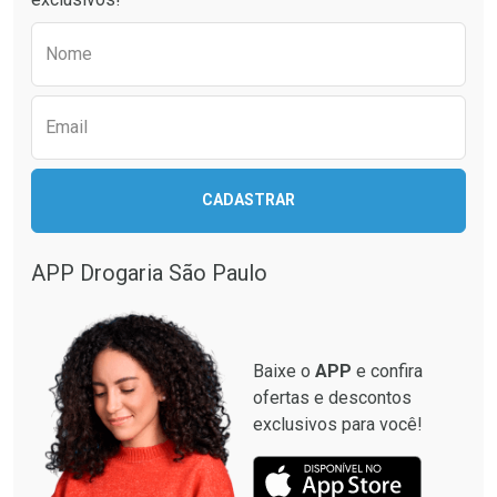
Por R$ 35,99/cada
Por R$ 24,79/cada
Comprar sem Desconto
Comprar sem Desconto
Preencha o formulário abaixo para receber 
Por R$ 35,99/cada
Por R$ 24,79/cada
Nome
Email
CADASTRAR
APP Drogaria São Paulo
Baixe o
APP
e confira
ofertas e descontos
exclusivos para você!