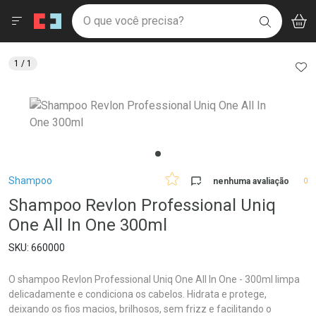
Drogaria São Paulo
Menu
Aces
Ir direto para a home
O que você precisa?
V
i
BUSCAR
Navegue pela página
Ir direto para o conteúdo
Faça a sua busca
Ir direto para a busca
Ir direto para a conta
AD
1
/ 1
Ir direto para a ajuda
Ir direto para a notificações
Ir direto para o carrinho
Ir direto para o menu
Breadcrumb
Shampoo
nenhuma avaliação
0
Shampoo Revlon Professional Uniq
One All In One 300ml
660000
O shampoo Revlon Professional Uniq One All In One - 300ml limpa
delicadamente e condiciona os cabelos. Hidrata e protege,
deixando os fios macios, brilhosos, sem frizz e facilitando o