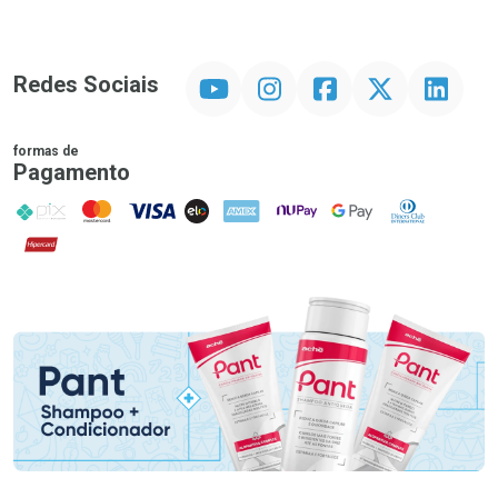
YouTube
Instagram
Facebook
Twitter
Linkedin
Redes Sociais
formas de
Pagamento
PIX
MasterCard
VISA
ELO
AMEX
NuPay
Google Pay
Diners Club
Hipercard
Promoção em Destaque