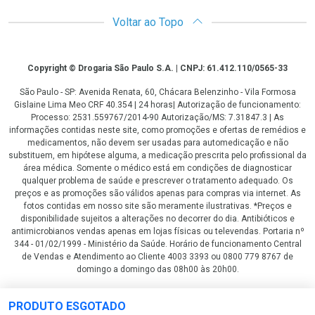
Voltar ao Topo
Copyright
Copyright © Drogaria São Paulo S.A. | CNPJ: 61.412.110/0565-33
São Paulo - SP: Avenida Renata, 60, Chácara Belenzinho - Vila Formosa
Gislaine Lima Meo CRF 40.354 | 24 horas| Autorização de funcionamento:
Processo: 2531.559767/2014-90 Autorização/MS: 7.31847.3 | As
informações contidas neste site, como promoções e ofertas de remédios e
medicamentos, não devem ser usadas para automedicação e não
substituem, em hipótese alguma, a medicação prescrita pelo profissional da
área médica. Somente o médico está em condições de diagnosticar
qualquer problema de saúde e prescrever o tratamento adequado. Os
preços e as promoções são válidos apenas para compras via internet. As
fotos contidas em nosso site são meramente ilustrativas. *Preços e
disponibilidade sujeitos a alterações no decorrer do dia. Antibióticos e
antimicrobianos vendas apenas em lojas físicas ou televendas. Portaria nº
344 - 01/02/1999 - Ministério da Saúde. Horário de funcionamento Central
de Vendas e Atendimento ao Cliente 4003 3393 ou 0800 779 8767 de
domingo a domingo das 08h00 às 20h00.
LGPD Aceite os Cookies
PRODUTO ESGOTADO