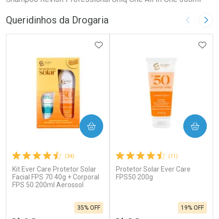
Queridinhos da Drogaria
Imagem A
Pró
ADICIONAR AOS FAVORITOS
ADIC
COMPRAR
COMPRAR
(34)
(11)
Kit Ever Care Protetor Solar
Protetor Solar Ever Care
Facial FPS 70 40g + Corporal
FPS50 200g
FPS 50 200ml Aerossol
35% OFF
19% OFF