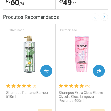
60
49
R$
R$
,74
,89
FECHAR
F
FECHAR
F
Produtos Recomendados
Imagem A
Pró
Laboratório
Laboratório
Por Menos
Por Menos
Patrocinado
Patrocinado
COMPRAR
COMPRAR
(4)
(22)
Shampoo Pantene Bambu
Shampoo Extra Gloss Elseve
Ativar Desconto
Ativar Desconto
510ml
Glycolic Gloss Limpeza
Comprar sem Desconto
Profunda 400ml
Comprar sem Desconto
Por R$ 60,74/cada
Por R$ 49,89/cada
Comprar sem Desconto
Comprar sem Desconto