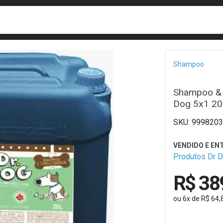
busca
isa?
Bread
Shampoo
Shampoo & 
Dog 5x1 20L
9998203
Produtos Dr 
R$ 38
ou
6
x
de
R$ 64,