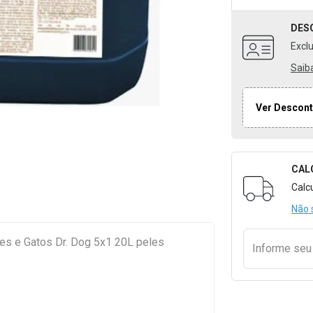
DES
Excl
Saib
Ver Descont
CAL
Formulári
Calc
Não 
s e Gatos Dr. Dog 5x1 20L peles
Informe se