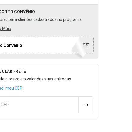
CONTO
CONVÊNIO
usivo para clientes cadastrados no programa
a Mais
o Convênio
CULAR FRETE
o para Calcular o Frete
ule o prazo e o valor das suas entregas
sei meu CEP
u CEP
CALCULAR FRETE