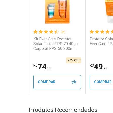
(34)
Kit Ever Care Protetor
Protetor Sola
Ativar Desconto
Ativar Des
Solar Facial FPS 70 40g +
Ever Care FP
Corporal FPS 50 200ml
Aerossol
Comprar sem Desconto
Comprar s
Comprar sem Desconto
Comprar s
Por R$ 43,99/cada
Por R$ 425
Por R$ 43,99/cada
Por R$ 425,
20% OFF
74
49
R$
R$
,99
,27
COMPRAR
COMPRAR
FECHAR
FECHAR
Produtos Recomendados
Laboratório
Laborató
Por Menos
Por Men