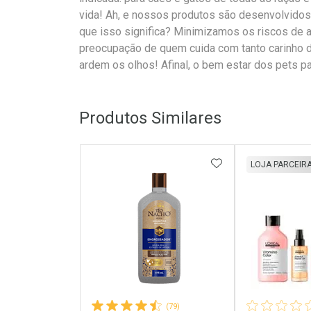
vida! Ah, e nossos produtos são desenvolvido
que isso significa? Minimizamos os riscos de al
preocupação de quem cuida com tanto carinho d
ardem os olhos! Afinal, o bem estar dos pets p
Produtos Similares
ADICIONAR AOS 
LOJA PARCEIR
(79)