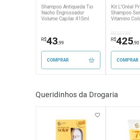
Shampoo Antiqueda Tio
Kit L'Oréal P
Nacho Engrossador
Shampoo Ser
Volume Capilar 415ml
Vitamino Col
Máscara para
Cor 250g + Ó
R$ 507,90
Absolut Repa
43
425
R$
R$
,99
,90
COMPRAR
COMPRAR
FECHAR
FECHAR
Queridinhos da Drogaria
Laboratório
Laborató
Por Menos
Por Men
ADICIONAR AOS 