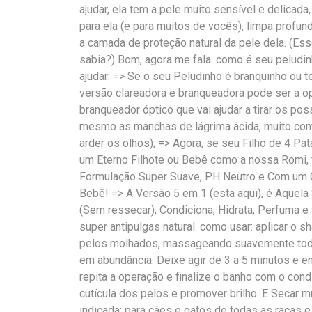
ajudar, ela tem a pele muito sensível e delica
para ela (e para muitos de vocês), limpa profun
a camada de proteção natural da pele dela. (Ess
sabia?) Bom, agora me fala: como é seu peludi
ajudar: => Se o seu Peludinho é branquinho ou te
versão clareadora e branqueadora pode ser a o
branqueador óptico que vai ajudar a tirar os po
mesmo as manchas de lágrima ácida, muito co
arder os olhos); => Agora, se seu Filho de 4 P
um Eterno Filhote ou Bebê como a nossa Romi, 
Formulação Super Suave, PH Neutro e Com um C
Bebê! => A Versão 5 em 1 (esta aqui), é Aquela
(Sem ressecar), Condiciona, Hidrata, Perfuma
super antipulgas natural. como usar: aplicar o
pelos molhados, massageando suavemente toda
em abundância. Deixe agir de 3 a 5 minutos e 
repita a operação e finalize o banho com o cond
cutícula dos pelos e promover brilho. E Secar m
indicada: para cães e gatos de todas as raças e