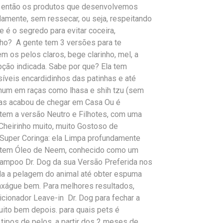
da, então os produtos que desenvolvemos
damente, sem ressecar, ou seja, respeitando
e é o segredo para evitar coceira,
nho? A gente tem 3 versões para te
m os pelos claros, bege clarinho, mel, a
pção indicada. Sabe por que? Ela tem
ssíveis encardidinhos das patinhas e até
mum em raças como lhasa e shih tzu (sem
atas acabou de chegar em Casa Ou é
tem a versão Neutro e Filhotes, com uma
heirinho muito, muito Gostoso de
 Super Coringa: ela Limpa profundamente
 e tem Óleo de Neem, conhecido como um
 shampoo Dr. Dog da sua Versão Preferida nos
 a pelagem do animal até obter espuma
enxágue bem. Para melhores resultados,
icionador Leave-in Dr. Dog para fechar a
uito bem depois. para quais pets é
 tipos de pelos, a partir dos 2 meses de