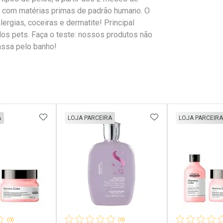
s com matérias primas de padrão humano. O
ergias, coceiras e dermatite! Principal
os pets. Faça o teste: nossos produtos não
assa pelo banho!
FAVORITOS
ADICIONAR AOS FAVORITOS
ADICIONAR AOS 
A
LOJA PARCEIRA
LOJA PARCEIRA
(0)
(0)