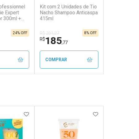
rofessionnel
Kit com 2 Unidades de Tio
e Expert
Nacho Shampoo Anticaspa
or 300ml +
415ml
 Cuidado Da
eo Capilar
24% OFF
8% OFF
R$ 201,27
r Gold
185
R$
Kit
,77
COMPRAR
FECHAR
FECHAR
FECHAR
FECHAR
rio
Laboratório
os
Por Menos
FAVORITOS
ADICIONAR AOS FAVORITOS
ADICIONAR AOS 