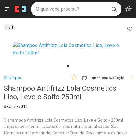
Drogaria São Paulo
Menu
Aces
Ir direto para a home
O que você precisa?
V
i
BUSCAR
Navegue pela página
Ir direto para o conteúdo
Faça a sua busca
Ir direto para a busca
Ir direto para a conta
AD
1
/ 1
Ir direto para a ajuda
Ir direto para a notificações
Ir direto para o carrinho
Ir direto para o menu
Breadcrumb
Shampoo
nenhuma avaliação
0
Shampoo Antifrizz Lola Cosmetics
Liso, Leve e Solto 250ml
679011
O shampoo Antifrizz Lola Cosmetics Liso, Leve e Solto - 250ml
limpa suavemente os cabelos lisos naturais ou alisados. Sua
fórmula com Tamarindo, Canela e Óleo de Oliva, hidrata os fios e