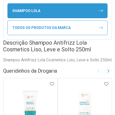
SHAMPOO LOLA
TODOS OS PRODUTOS DA MARCA
Descrição Shampoo Antifrizz Lola
Cosmetics Liso, Leve e Solto 250ml
Shampoo Antifrizz Lola Cosmetics Liso, Leve e Solto 250ml
Queridinhos da Drogaria
Imagem A
Pró
ADICIONAR AOS FAVORITOS
ADIC