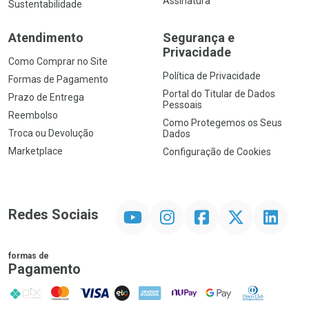
Assinatura
Sustentabilidade
Atendimento
Segurança e
Privacidade
Como Comprar no Site
Política de Privacidade
Formas de Pagamento
Portal do Titular de Dados
Prazo de Entrega
Pessoais
Reembolso
Como Protegemos os Seus
Troca ou Devolução
Dados
Marketplace
Configuração de Cookies
YouTube
Instagram
Facebook
Twitter
Linkedin
Redes Sociais
formas de
Pagamento
PIX
MasterCard
VISA
ELO
AMEX
NuPay
Google Pay
Diners Club