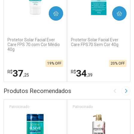
COMPRAR
COMPRAR
Protetor Solar Facial Ever
Protetor Solar Facial Ever
Care FPS 70 com Cor Médio
Care FPS70 Sem Cor 40g
40g
19% OFF
20% OFF
37
34
R$
R$
,25
,39
FECHAR
F
FECHAR
F
Produtos Recomendados
Imagem A
Pró
Laboratório
Laboratório
Por Menos
Por Menos
Patrocinado
Patrocinado