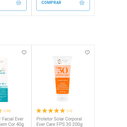
COMPRAR
FECHAR
FECHAR
FECHAR
FECHAR
rio
Laboratório
os
Por Menos
FAVORITOS
ADICIONAR AOS FAVORITOS
ADICIONAR AOS 
(124)
(12)
r Facial Ever
Protetor Solar Corporal
onto
Ativar Desconto
Sem Cor 40g
Ever Care FPS 30 200g