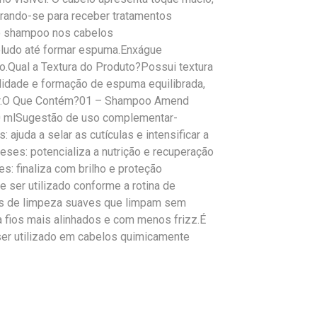
arando-se para receber tratamentos
 o shampoo nos cabelos
ludo até formar espuma.Enxágue
o.Qual a Textura do Produto?Possui textura
ilidade e formação de espuma equilibrada,
car.O Que Contém?01 – Shampoo Amend
00 mlSugestão de uso complementar-
juda a selar as cutículas e intensificar a
ses: potencializa a nutrição e recuperação
s: finaliza com brilho e proteção
 ser utilizado conforme a rotina de
s de limpeza suaves que limpam sem
ra fios mais alinhados e com menos frizz.É
ser utilizado em cabelos quimicamente