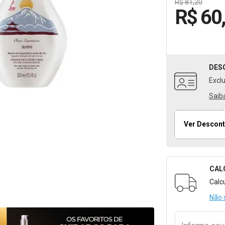
R$ 81,20
R$ 60
DES
Excl
Saib
Ver Descont
CAL
Formulári
Calc
Não 