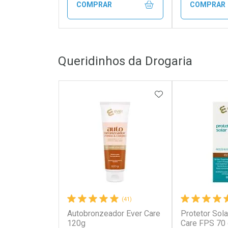
COMPRAR
COMPRAR
FECHAR
FECHAR
Queridinhos da Drogaria
Laboratório
Laborató
Por Menos
Por Men
ADICIONAR AOS 
(41)
Autobronzeador Ever Care
Protetor Sola
Ativar Desconto
Ativar Des
120g
Care FPS 70