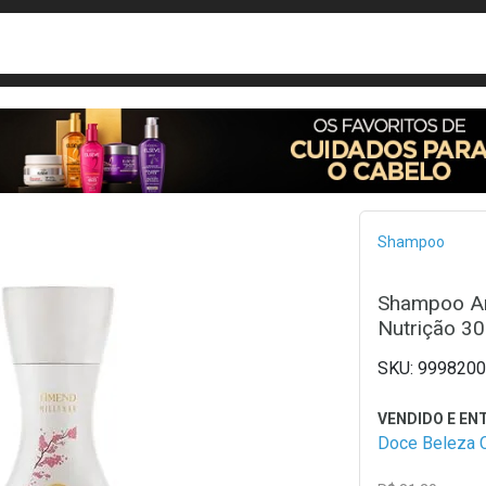
busca
isa?
Bread
Shampoo
Shampoo Am
Nutrição 3
9998200
Doce Beleza 