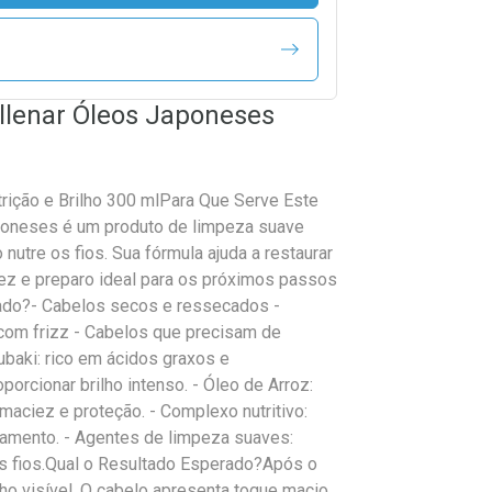
lenar Óleos Japoneses
ição e Brilho 300 mlPara Que Serve Este
oneses é um produto de limpeza suave
utre os fios. Sua fórmula ajuda a restaurar
iez e preparo ideal para os próximos passos
cado?- Cabelos secos e ressecados -
com frizz - Cabelos que precisam de
ubaki: rico em ácidos graxos e
porcionar brilho intenso. - Óleo de Arroz:
a maciez e proteção. - Complexo nutritivo:
camento. - Agentes de limpeza suaves:
s fios.Qual o Resultado Esperado?Após o
lho visível. O cabelo apresenta toque macio,