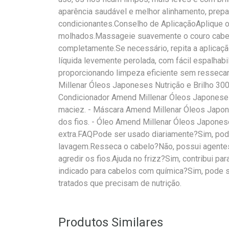
aparência saudável e melhor alinhamento, prep
condicionantes.Conselho de AplicaçãoAplique
molhados.Massageie suavemente o couro cabe
completamente.Se necessário, repita a aplicaçã
líquida levemente perolada, com fácil espalhab
proporcionando limpeza eficiente sem resse
Millenar Óleos Japoneses Nutrição e Brilho 3
Condicionador Amend Millenar Óleos Japoneses: a
maciez. - Máscara Amend Millenar Óleos Japone
dos fios. - Óleo Amend Millenar Óleos Japonese
extra.FAQPode ser usado diariamente?Sim, pode
lavagem.Resseca o cabelo?Não, possui agente
agredir os fios.Ajuda no frizz?Sim, contribui pa
indicado para cabelos com química?Sim, pode 
tratados que precisam de nutrição.
Produtos Similares