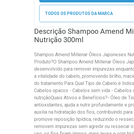
TODOS OS PRODUTOS DA MARCA
Descrição Shampoo Amend Mil
Nutrição 300ml
Shampoo Amend Millenar Óleos Japoneses Nutr
Produto?O Shampoo Amend Millenar Óleos Jap
desenvolvido para remover impurezas enquanto n
a vitalidade do cabelo, promovendo brilho, mac
do tratamento.Para Qual Tipo de Cabelo é Indi
Cabelos opacos - Cabelos sem vida - Cabelos 
nutriçãoQuais Ativos e Benefícios?- Óleo de Ts
antioxidantes, ajuda a nutrir profundamente e pro
auxilia na hidratação dos fios, contribuindo par
promove reposição lipídica, reduzindo o resse
removem impurezas sem agredir ou ressecar o
uso, os fios ficam limpos, mais leves e com bri