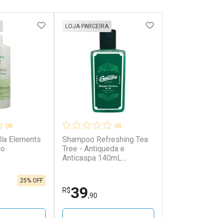
FAVORITOS
ADICIONAR AOS FAVORITOS
ADICIONAR AOS 
LOJA PARCEIRA
(0)
(0)
la Elements
Shampoo Refreshing Tea
ro
Tree - Antiqueda e
Anticaspa 140mL
Caballeros
25% OFF
39
R$
,90