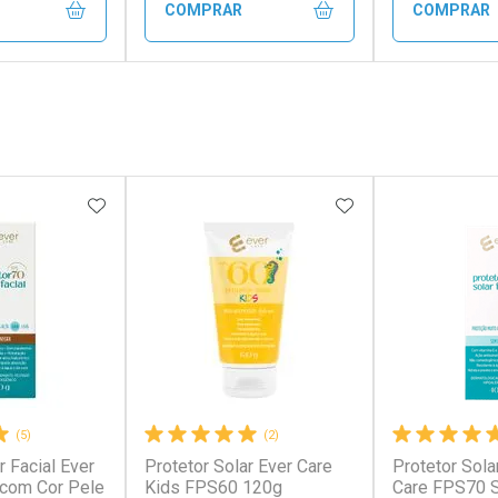
COMPRAR
COMPRAR
FECHAR
FECHAR
FECHAR
FECHAR
rio
Laboratório
Laborató
os
Por Menos
Por Men
FAVORITOS
ADICIONAR AOS FAVORITOS
ADICIONAR AOS 
(5)
(2)
r Facial Ever
Protetor Solar Ever Care
Protetor Sola
conto
Ativar Desconto
Ativar Desc
 com Cor Pele
Kids FPS60 120g
Care FPS70 