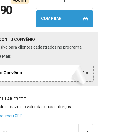
REMOVER UMA UNIDADE
AUMENTAR UMA UNIDA
25% OFF
,90
COMPRAR
CONTO
CONVÊNIO
usivo para clientes cadastrados no programa
a Mais
o Convênio
CULAR FRETE
o para Calcular o Frete
ule o prazo e o valor das suas entregas
sei meu CEP