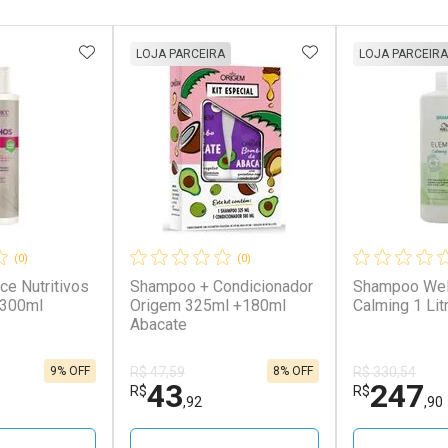
FAVORITOS
ADICIONAR AOS FAVORITOS
ADICIONAR AOS 
LOJA PARCEIRA
LOJA PARCEIRA
(0)
(0)
e Nutritivos
Shampoo + Condicionador
Shampoo Wel
 300ml
Origem 325ml +180ml
Calming 1 Lit
Abacate
9% OFF
8% OFF
R$ 47,59
R$ 330,54
43
247
R$
R$
,92
,90