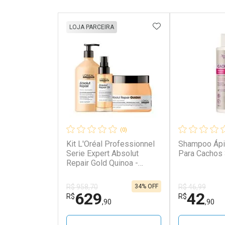
ADICIONAR AOS 
LOJA PARCEIRA
(0)
Kit L'Oréal Professionnel
Shampoo Ápic
Serie Expert Absolut
Para Cachos
Repair Gold Quinoa -
Shampoo 750ml +
Máscara Golden 500g +
34% OFF
R$ 958,70
R$ 46,99
Óleo 90ml Kit
629
42
R$
R$
,90
,90