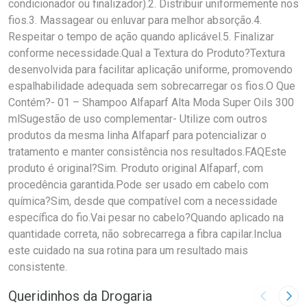
condicionador ou finalizador).2. Distribuir uniformemente nos
fios.3. Massagear ou enluvar para melhor absorção.4.
Respeitar o tempo de ação quando aplicável.5. Finalizar
conforme necessidade.Qual a Textura do Produto?Textura
desenvolvida para facilitar aplicação uniforme, promovendo
espalhabilidade adequada sem sobrecarregar os fios.O Que
Contém?- 01 – Shampoo Alfaparf Alta Moda Super Oils 300
mlSugestão de uso complementar- Utilize com outros
produtos da mesma linha Alfaparf para potencializar o
tratamento e manter consistência nos resultados.FAQEste
produto é original?Sim. Produto original Alfaparf, com
procedência garantida.Pode ser usado em cabelo com
química?Sim, desde que compatível com a necessidade
específica do fio.Vai pesar no cabelo?Quando aplicado na
quantidade correta, não sobrecarrega a fibra capilar.Inclua
este cuidado na sua rotina para um resultado mais
consistente.
Queridinhos da Drogaria
Imagem A
Pró