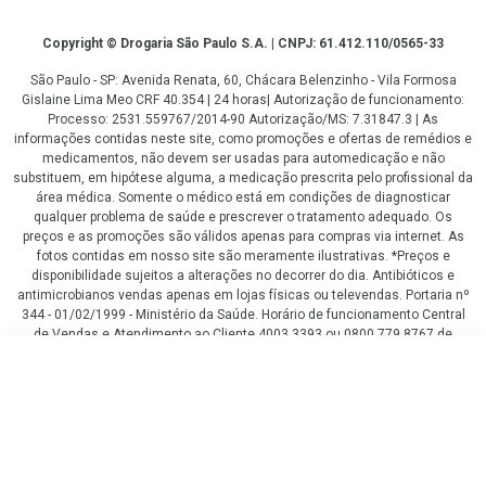
Copyright
Copyright © Drogaria São Paulo S.A. | CNPJ: 61.412.110/0565-33
São Paulo - SP: Avenida Renata, 60, Chácara Belenzinho - Vila Formosa
Gislaine Lima Meo CRF 40.354 | 24 horas| Autorização de funcionamento:
Processo: 2531.559767/2014-90 Autorização/MS: 7.31847.3 | As
informações contidas neste site, como promoções e ofertas de remédios e
medicamentos, não devem ser usadas para automedicação e não
substituem, em hipótese alguma, a medicação prescrita pelo profissional da
área médica. Somente o médico está em condições de diagnosticar
qualquer problema de saúde e prescrever o tratamento adequado. Os
preços e as promoções são válidos apenas para compras via internet. As
fotos contidas em nosso site são meramente ilustrativas. *Preços e
disponibilidade sujeitos a alterações no decorrer do dia. Antibióticos e
antimicrobianos vendas apenas em lojas físicas ou televendas. Portaria nº
344 - 01/02/1999 - Ministério da Saúde. Horário de funcionamento Central
de Vendas e Atendimento ao Cliente 4003 3393 ou 0800 779 8767 de
domingo a domingo das 08h00 às 20h00.
R$ 39,87
LGPD Aceite os Cookies
COMPRAR
R$ 29,90