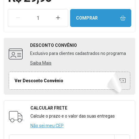
REMOVER UMA UNIDADE
AUMENTAR UMA UNIDADE
COMPRAR
DESCONTO
CONVÊNIO
Exclusivo para clientes cadastrados no programa
Saiba Mais
Ver Desconto Convênio
CALCULAR FRETE
Formulário para Calcular o Frete
Calcule o prazo e o valor das suas entregas
Não sei meu CEP