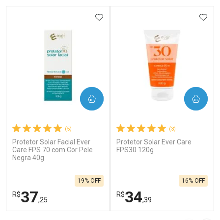
ADICIONAR AOS FAVORITOS
ADIC
COMPRAR
COMPRAR
(5)
(3)
Protetor Solar Facial Ever
Protetor Solar Ever Care
Care FPS 70 com Cor Pele
FPS30 120g
Negra 40g
19% OFF
16% OFF
37
34
R$
R$
,25
,39