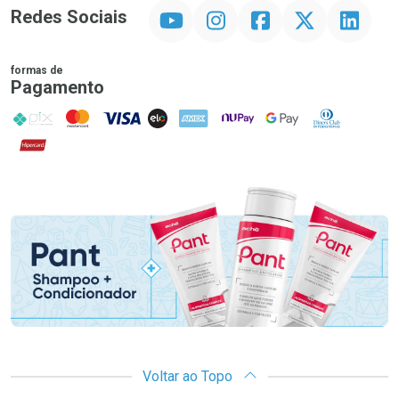
YouTube
Instagram
Facebook
Twitter
Linkedin
Redes Sociais
formas de
Pagamento
PIX
MasterCard
VISA
ELO
AMEX
NuPay
Google Pay
Diners Club
Hipercard
Promoção em Destaque
Voltar ao Topo