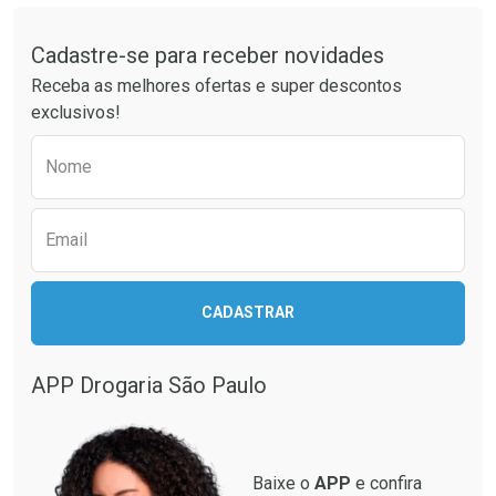
Tudo sobre a Drogaria São Paulo
Cadastre-se para receber novidades
Ativar Desconto
Ativar Desconto
Receba as melhores ofertas e super descontos
Comprar sem Desconto
Comprar sem Desconto
exclusivos!
Por R$ 76,94/cada
Por R$ 55,19/cada
Comprar sem Desconto
Comprar sem Desconto
Preencha o formulário abaixo para receber 
Por R$ 76,94/cada
Por R$ 55,19/cada
Nome
Email
CADASTRAR
APP Drogaria São Paulo
Baixe o
APP
e confira