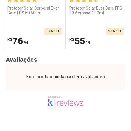
(13)
(4)
Protetor Solar Corporal Ever
Protetor Solar Ever Care FPS
Care FPS 50 500ml
30 Aerossol 200ml
19% OFF
20% OFF
76
55
R$
R$
,94
,19
FECHAR
F
FECHAR
F
Avaliações
Laboratório
Laboratório
Por Menos
Por Menos
Este produto ainda não tem avaliações