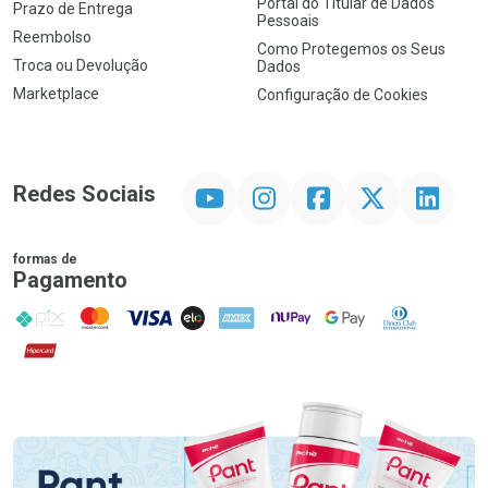
Portal do Titular de Dados
Prazo de Entrega
Pessoais
Reembolso
Como Protegemos os Seus
Troca ou Devolução
Dados
Marketplace
Configuração de Cookies
YouTube
Instagram
Facebook
Twitter
Linkedin
Redes Sociais
formas de
Pagamento
PIX
MasterCard
VISA
ELO
AMEX
NuPay
Google Pay
Diners Club
Hipercard
Promoção em Destaque