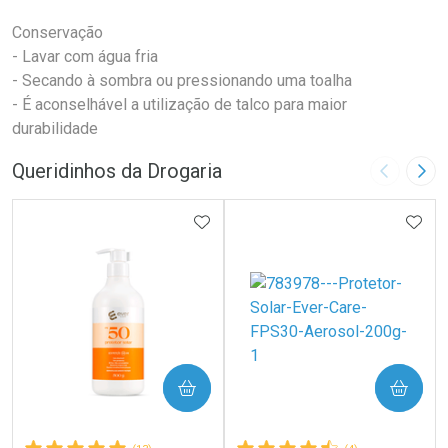
Conservação
- Lavar com água fria
- Secando à sombra ou pressionando uma toalha
- É aconselhável a utilização de talco para maior
durabilidade
Queridinhos da Drogaria
Imagem A
Pró
ADICIONAR AOS FAVORITOS
ADIC
COMPRAR
COMPRAR