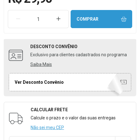
REMOVER UMA UNIDADE
AUMENTAR UMA UNIDADE
COMPRAR
DESCONTO
CONVÊNIO
Exclusivo para clientes cadastrados no programa
Saiba Mais
Ver Desconto Convênio
CALCULAR FRETE
Formulário para Calcular o Frete
Calcule o prazo e o valor das suas entregas
Não sei meu CEP