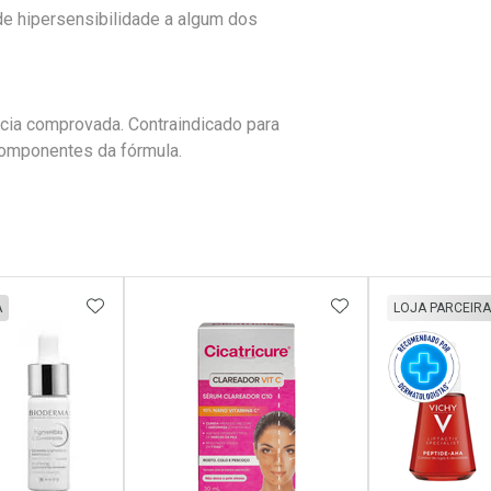
de hipersensibilidade a algum dos
cia comprovada. Contraindicado para
omponentes da fórmula.
FAVORITOS
ADICIONAR AOS FAVORITOS
ADICIONAR AOS 
A
LOJA PARCEIRA