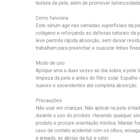
textura da pele, além de promover luminosidade 
Como funciona
Este sérum age nas camadas superficiais da pel
colágeno e reforçando as defesas naturais da p
leve permite rápida absorção, sem deixar resíd
trabalham para preencher e suavizar linhas fina
Modo de uso
Aplique uma a duas vezes ao dia sobre a pele l
limpeza da pele e antes do filtro solar. Espa
suaves e ascendentes até completa absorção.
Precauções
Não usar em crianças. Não aplicar na pele irrita
durante o uso do produto. Havendo qualquer s
produto e procure orientação médica. Manter for
caso de contato acidental com os olhos, enxag
e arejado, ao abrigo da luz e calor.