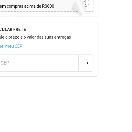
em compras acima de R$600
CULAR FRETE
o para Calcular o Frete
ule o prazo e o valor das suas entregas
sei meu CEP
u CEP
CALCULAR FRETE