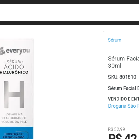
busca
isa?
Bread
Sérum
Sérum Facia
30ml
801810
Sérum Facial 
Drogaria São 
R$ 52,99
R$ 42