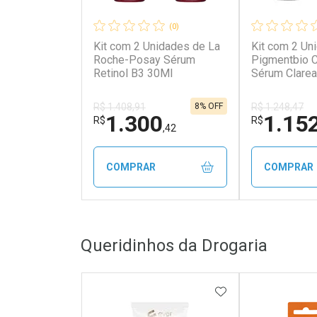
(0)
Kit com 2 Unidades de La
Kit com 2 Un
Roche-Posay Sérum
Pigmentbio C
Retinol B3 30Ml
Sérum Clare
15ml
8% OFF
R$ 1.408,91
R$ 1.248,47
1.300
1.15
R$
R$
,42
COMPRAR
COMPRAR
FECHAR
FECHAR
Queridinhos da Drogaria
Laboratório
Laborató
Por Menos
Por Men
ADICIONAR AOS 