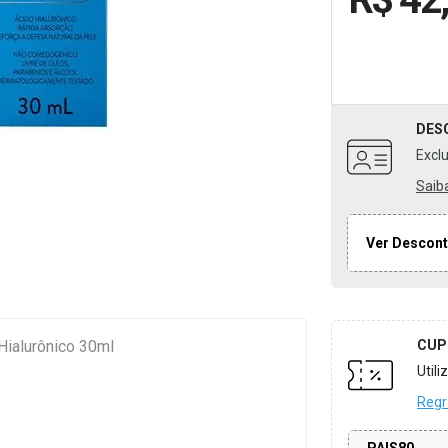
DES
Excl
Saib
Ver Descont
Hialurônico 30ml
CUP
Util
Regr