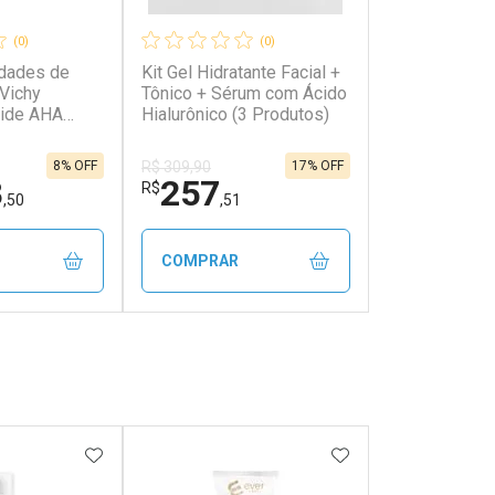
(0)
(0)
idades de
Kit Gel Hidratante Facial +
 Vichy
Tônico + Sérum com Ácido
tide AHA
Hialurônico (3 Produtos)
lágeno 30ml
8% OFF
17% OFF
R$ 309,90
8
257
R$
,50
,51
COMPRAR
FECHAR
FECHAR
FECHAR
FECHAR
rio
Laboratório
os
Por Menos
FAVORITOS
ADICIONAR AOS FAVORITOS
ADICIONAR AOS 