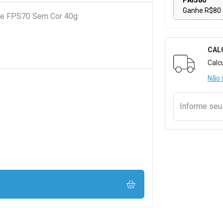
PAIS80
Ganhe R$80 
Care FPS70 Sem Cor 40g
CAL
Formulári
Calc
Não 
Informe se