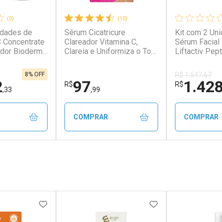
(0)
(10)
idades de
Sérum Cicatricure
Kit com 2 Un
 Concentrate
Clareador Vitamina C,
Sérum Facial
ador Bioderma
Clareia e Uniformiza o Tom
Liftactiv Pep
da Pele 30ml
Ação-Pró-Co
8% OFF
R$ 1.547,67
2
97
1.42
R$
R$
,33
,99
COMPRAR
COMPRAR
FECHAR
FECHAR
FECHAR
FECHAR
rio
Laboratório
Laborató
os
Por Menos
Por Men
FAVORITOS
ADICIONAR AOS FAVORITOS
ADICIONAR AOS 