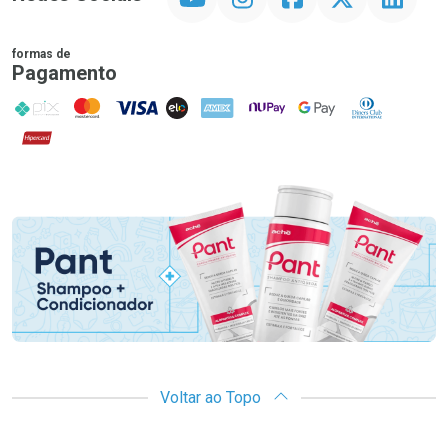
formas de
Pagamento
PIX
MasterCard
VISA
ELO
AMEX
NuPay
Google Pay
Diners Club
Hipercard
Promoção em Destaque
Voltar ao Topo