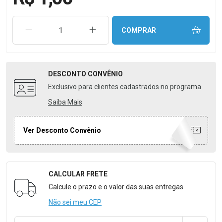
REMOVER UMA UNIDADE
AUMENTAR UMA UNIDADE
COMPRAR
DESCONTO
CONVÊNIO
Exclusivo para clientes cadastrados no programa
Saiba Mais
Ver Desconto Convênio
CALCULAR FRETE
Formulário para Calcular o Frete
Calcule o prazo e o valor das suas entregas
Não sei meu CEP