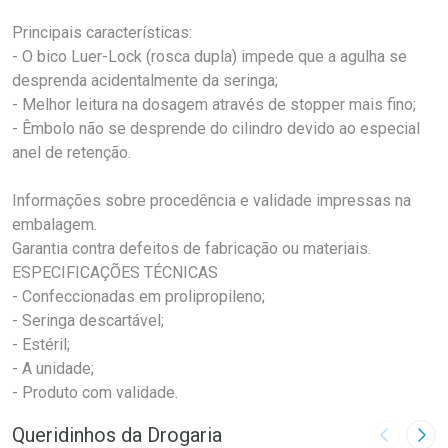
Principais características:
- O bico Luer-Lock (rosca dupla) impede que a agulha se
desprenda acidentalmente da seringa;
- Melhor leitura na dosagem através de stopper mais fino;
- Êmbolo não se desprende do cilindro devido ao especial
anel de retenção.
Informações sobre procedência e validade impressas na
embalagem.
Garantia contra defeitos de fabricação ou materiais.
ESPECIFICAÇÕES TÉCNICAS
- Confeccionadas em prolipropileno;
- Seringa descartável;
- Estéril;
- A unidade;
- Produto com validade.
Queridinhos da Drogaria
Imagem A
Pró