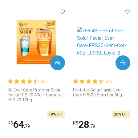
ADICIONAR AOS FAVORITOS
ADIC
COMPRAR
COMPRAR
(24)
(21)
Kit Ever Care Protetor Solar
Protetor Solar Facial Ever
Facial FPS 70 40g + Corporal
Care FPS30 Sem Cor 60g
FPS 70 120g
19% OFF
20% OFF
64
28
R$
R$
,79
,79