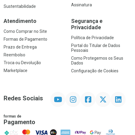
Assinatura
Sustentabilidade
Atendimento
Segurança e
Privacidade
Como Comprar no Site
Política de Privacidade
Formas de Pagamento
Portal do Titular de Dados
Prazo de Entrega
Pessoais
Reembolso
Como Protegemos os Seus
Troca ou Devolução
Dados
Marketplace
Configuração de Cookies
YouTube
Instagram
Facebook
Twitter
Linkedin
Redes Sociais
formas de
Pagamento
PIX
MasterCard
VISA
ELO
AMEX
NuPay
Google Pay
Diners Club