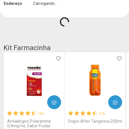
Endereço
Carregando...
Carregando produtos do seller...
Kit Farmacinha
ADICIONAR AOS FAVORITOS
ADIC
COMPRAR
COMPRAR
(46)
(14)
Antialérgico Polaramine
Engov After Tangerina 250ml
0,4mg/mL Sabor Frutas