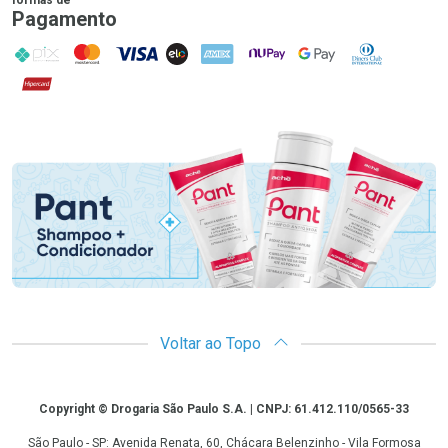
formas de
Pagamento
PIX
MasterCard
VISA
ELO
AMEX
NuPay
Google Pay
Diners Club
Hipercard
Promoção em Destaque
Voltar ao Topo
Copyright
Copyright © Drogaria São Paulo S.A. | CNPJ: 61.412.110/0565-33
São Paulo - SP: Avenida Renata, 60, Chácara Belenzinho - Vila Formosa