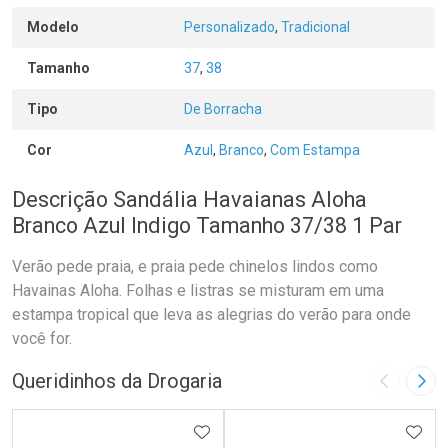
Modelo
Personalizado
,
Tradicional
Tamanho
37
,
38
Tipo
De Borracha
Cor
Azul
,
Branco
,
Com Estampa
Descrição Sandália Havaianas Aloha
Branco Azul Indigo Tamanho 37/38 1 Par
Verão pede praia, e praia pede chinelos lindos como
Havainas Aloha. Folhas e listras se misturam em uma
estampa tropical que leva as alegrias do verão para onde
você for.
Queridinhos da Drogaria
Imagem A
Pró
ADICIONAR AOS FAVORITOS
ADIC