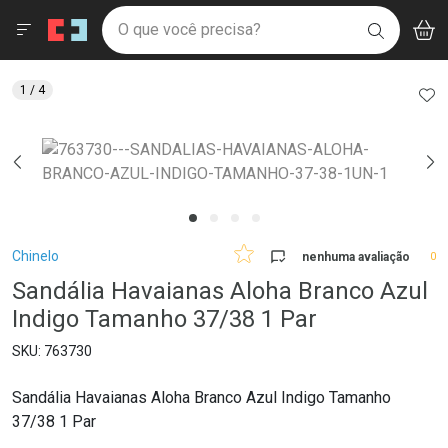
Drogaria São Paulo
Menu
Aces
Ir direto para a home
O que você precisa?
V
i
BUSCAR
Navegue pela página
Ir direto para o conteúdo
Faça a sua busca
Ir direto para a busca
Ir direto para a conta
AD
1
/ 4
Ir direto para a ajuda
Ir direto para a notificações
Ir direto para o carrinho
Ir direto para o menu
Breadcrumb
Chinelo
nenhuma avaliação
0
Sandália Havaianas Aloha Branco Azul
Indigo Tamanho 37/38 1 Par
763730
Sandália Havaianas Aloha Branco Azul Indigo Tamanho
37/38 1 Par