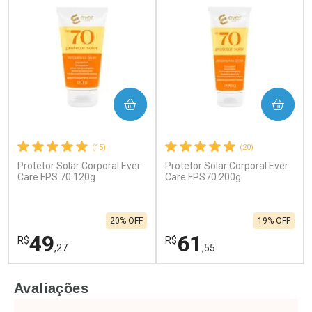
COMPRAR
COMPRAR
(15)
(20)
Protetor Solar Corporal Ever
Protetor Solar Corporal Ever
Care FPS 70 120g
Care FPS70 200g
20% OFF
19% OFF
49
61
R$
R$
,27
,55
FECHAR
F
FECHAR
F
Avaliações