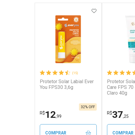
ADICIONAR AOS 
(15)
Protetor Solar Labial Ever
Protetor Sola
Ativar Desconto
Ativar Des
You FPS30 3,6g
Care FPS 70
Claro 40g
Comprar sem Desconto
Comprar s
Comprar sem Desconto
Comprar s
Por R$ 29,99/cada
Por R$ 50,2
Por R$ 29,99/cada
Por R$ 50,2
32% OFF
12
37
R$
R$
,99
,25
COMPRAR
COMPRAR