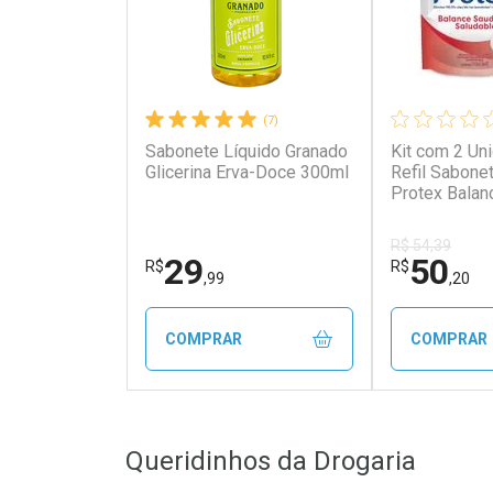
(7)
Sabonete Líquido Granado
Kit com 2 Un
Glicerina Erva-Doce 300ml
Refil Sabone
Protex Balan
R$ 54,39
29
50
R$
R$
,99
,20
COMPRAR
COMPRAR
FECHAR
FECHAR
Queridinhos da Drogaria
Laboratório
Laborató
Por Menos
Por Men