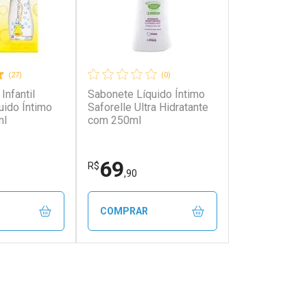
(27)
(0)
Infantil
Sabonete Líquido Íntimo
uido Íntimo
Saforelle Ultra Hidratante
ml
com 250ml
69
R$
,90
COMPRAR
FECHAR
FECHAR
FECHAR
FECHAR
rio
Laboratório
os
Por Menos