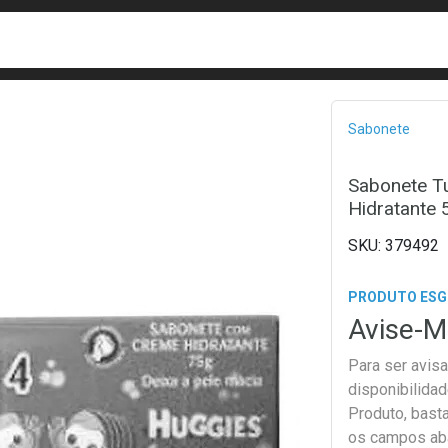
busca
isa?
Bread
Sabonete
Sabonete T
Hidratante 
379492
PRODUTO ES
Avise-M
Para ser avis
disponibilida
Produto, bast
os campos ab