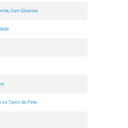
mila
,
Com Glicerina
idade
po
 os Tipos de Pele