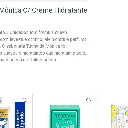
Mônica C/ Creme Hidratante
te 5 Unidades tem fórmula suave,
com leveza e carinho, ele hidrata e perfuma,
 O sabonete Turma da Mônica foi
suaves e hidratantes que hidratam a pele,
atologista e oftalmologista.
FAVORITOS
ADICIONAR AOS FAVORITOS
ADICIONAR AOS 
A