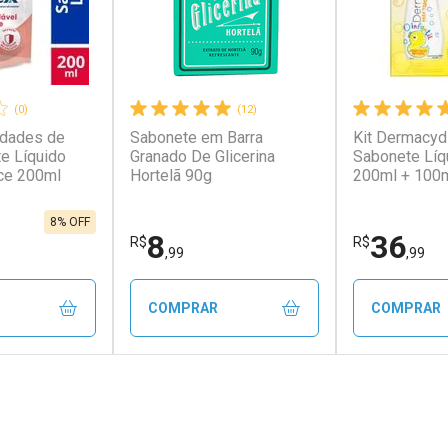
(0)
(12)
idades de
Sabonete em Barra
Kit Dermacyd 
te Líquido
Granado De Glicerina
Sabonete Líq
ce 200ml
Hortelã 90g
200ml + 100
8% OFF
8
36
R$
R$
,99
,99
COMPRAR
COMPRAR
FECHAR
FECHAR
FECHAR
FECHAR
rio
Laboratório
Laborató
os
Por Menos
Por Men