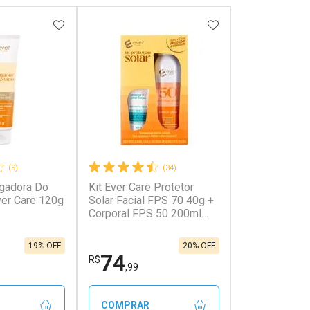
FAVORITOS
ADICIONAR AOS FAVORITOS
ADICIONAR AOS 
(9)
(34)
gadora Do
Kit Ever Care Protetor
onto
Ativar Desconto
er Care 120g
Solar Facial FPS 70 40g +
Corporal FPS 50 200ml
Aerossol
em Desconto
Comprar sem Desconto
em Desconto
Comprar sem Desconto
9/cada
Por R$ 69,90/cada
9/cada
Por R$ 69,90/cada
19% OFF
20% OFF
74
R$
,99
COMPRAR