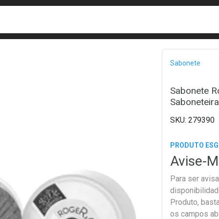
busca
isa?
Bread
Sabonete
Sabonete Ro
Saboneteira
279390
PRODUTO ES
Avise-M
Para ser avis
disponibilida
Produto, bast
os campos ab