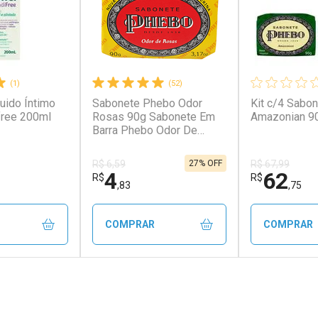
(1)
(52)
uido Íntimo
Sabonete Phebo Odor
Kit c/4 Sabo
free 200ml
Rosas 90g Sabonete Em
Amazonian 9
Barra Phebo Odor De
Rosas 90g
27% OFF
R$ 6,59
R$ 67,99
4
62
R$
R$
,83
,75
COMPRAR
COMPRAR
FECHAR
FECHAR
FECHAR
FECHAR
rio
Laboratório
Laborató
os
Por Menos
Por Men