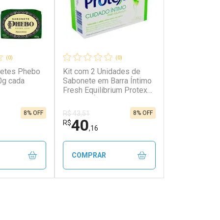
(0)
(0)
netes Phebo
Kit com 2 Unidades de
0g cada
Sabonete em Barra Íntimo
Fresh Equilibrium Protex
Cuidado Íntimo Caixa 85g
8% OFF
8% OFF
R$ 43,51
40
R$
,16
COMPRAR
FECHAR
FECHAR
FECHAR
FECHAR
rio
Laboratório
os
Por Menos