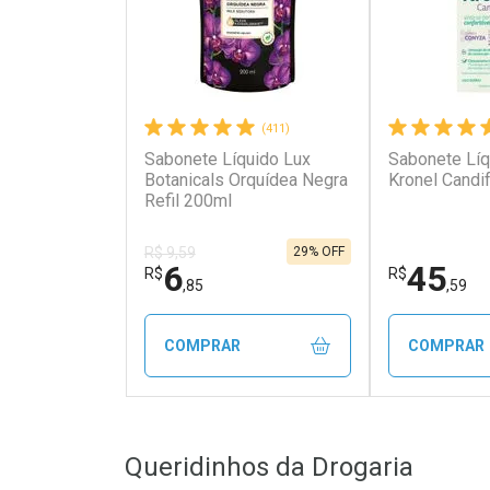
(411)
Sabonete Líquido Lux
Sabonete Líq
Botanicals Orquídea Negra
Kronel Candi
Refil 200ml
29% OFF
R$ 9,59
6
45
R$
R$
,85
,59
COMPRAR
COMPRAR
FECHAR
FECHAR
Queridinhos da Drogaria
Laboratório
Laborató
Por Menos
Por Men