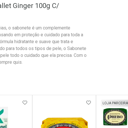
llet Ginger 100g C/
ncias, o sabonete é um complemente
ensando em proteção e cuidado para toda a
órmula hidratante e suave que trata e
ado para todos os tipos de pele, o Sabonete
 pele todo o cuidado que ela precisa. Com o
sempre quis.
FAVORITOS
ADICIONAR AOS FAVORITOS
ADICIONAR AOS 
LOJA PARCEIRA